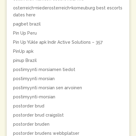
osterreich+niederosterreich+korneuburg best escorts
dates here
pagbet brazil
Pin Up Peru
Pin Up Yükle apk Indir Active Solutions – 357
PinUp apk
pinup Brazil
postimyynti morsiamen tiedot
postimyynti morsian
postimyynti morsian sen arvoinen
postimyynti-morsian
postorder brud
postorder brud craigslist
postorder bruden
postorder brudens webbplatser