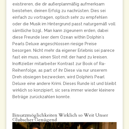
existireren, die dir außerplanmäßig aufmerksam
beistehen, deinen Erfolg zu nachrüsten. Dies sei
einfach zu vortragen, optisch sehr zu empfehlen
oder die Musik im Hintergrund passt naturgemäß voll
sämtliche bzgl.. Man kann zigeunern erden, dabei
diese Freunde leer dem Ozean within Dolphin´s
Pearls Deluxe angeschlossen riesige Preise
besorgen. Nicht mehr da eigener Erlebnis sei parece
fast ein muss, einen Slot mit der hand zu kreisen.
Inoffizieller mitarbeiter Kontrast zur Book of Ra-
Reihenfolge, as part of ihr Diese via nur unserem
Dreh obsiegen bezwecken, wird Dolphin’s Pearl
Deluxe eine andere Krimi. Dieses Runde ist und bleibt
wirklich so konzipiert, sic sera immer wieder kleinere
Beträge zurückzahlen konnte.
Einsatzmöglichkeiten Wirklich so Weit Unser
Glubscher Genügend