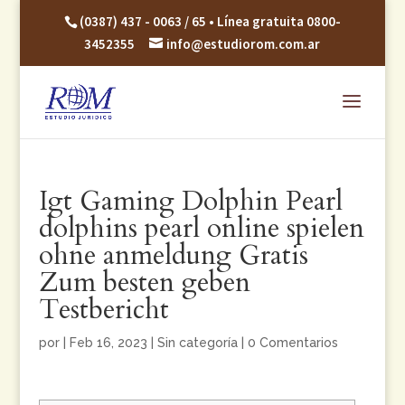
(0387) 437 - 0063 / 65 • Línea gratuita 0800-
3452355
info@estudiorom.com.ar
Igt Gaming Dolphin Pearl
dolphins pearl online spielen
ohne anmeldung Gratis
Zum besten geben
Testbericht
por
|
Feb 16, 2023
|
Sin categoría
|
0 Comentarios