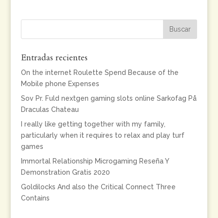
Entradas recientes
On the internet Roulette Spend Because of the
Mobile phone Expenses
Sov Pr. Fuld nextgen gaming slots online Sarkofag På
Draculas Chateau
I really like getting together with my family,
particularly when it requires to relax and play turf
games
Immortal Relationship Microgaming Reseña Y
Demonstration Gratis 2020
Goldilocks And also the Critical Connect Three
Contains