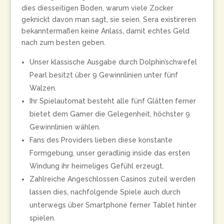
dies diesseitigen Boden, warum viele Zocker
geknickt davon man sagt, sie seien.
Sera existireren
bekanntermaßen keine Anlass, damit echtes Geld
nach zum besten geben.
Unser klassische Ausgabe durch Dolphin’schwefel
Pearl besitzt über 9 Gewinnlinien unter fünf
Walzen.
Ihr Spielautomat besteht alle fünf Glätten ferner
bietet dem Gamer die Gelegenheit, höchster 9
Gewinnlinien wählen.
Fans des Providers lieben diese konstante
Formgebung, unser geradlinig inside das ersten
Windung ihr heimeliges Gefühl erzeugt.
Zahlreiche Angeschlossen Casinos zuteil werden
lassen dies, nachfolgende Spiele auch durch
unterwegs über Smartphone ferner Tablet hinter
spielen.