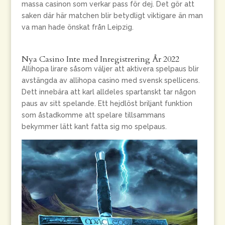
massa casinon som verkar pass för dej. Det gör att
saken där här matchen blir betydligt viktigare än man
va man hade önskat från Leipzig.
Nya Casino Inte med Inregistrering År 2022
Allihopa lirare såsom väljer att aktivera spelpaus blir
avstängda av allihopa casino med svensk spellicens.
Dett innebära att karl alldeles spartanskt tar någon
paus av sitt spelande. Ett hejdlöst briljant funktion
som åstadkomme att spelare tillsammans
bekymmer lätt kant fatta sig mo spelpaus.