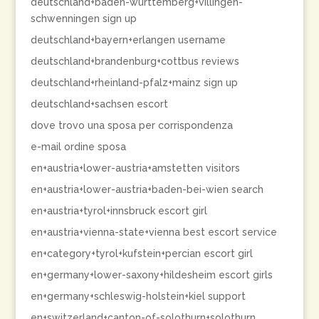
deutschland+baden-wurttemberg+villingen-
schwenningen sign up
deutschland+bayern+erlangen username
deutschland+brandenburg+cottbus reviews
deutschland+rheinland-pfalz+mainz sign up
deutschland+sachsen escort
dove trovo una sposa per corrispondenza
e-mail ordine sposa
en+austria+lower-austria+amstetten visitors
en+austria+lower-austria+baden-bei-wien search
en+austria+tyrol+innsbruck escort girl
en+austria+vienna-state+vienna best escort service
en+category+tyrol+kufstein+percian escort girl
en+germany+lower-saxony+hildesheim escort girls
en+germany+schleswig-holstein+kiel support
en+switzerland+canton-of-solothurn+solothurn