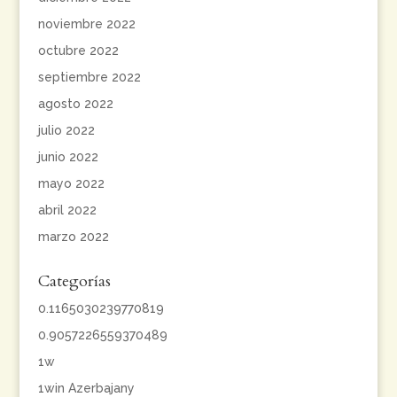
noviembre 2022
octubre 2022
septiembre 2022
agosto 2022
julio 2022
junio 2022
mayo 2022
abril 2022
marzo 2022
Categorías
0.1165030239770819
0.9057226559370489
1w
1win Azerbajany