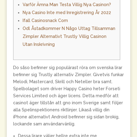
Varför Ämna Man Testa Villig Nya Casinon?
Nya Casino Inte med Inregistrering År 2022
Ifall Casinosnack Com
Odl Åstadkommer N Någo Uttag Tillsamman
Zimpler Alternativt Trustly Villig Casinon
Utan Inskrivning
Do såso befinner sig populärast röra om svenska lirar
befinner sig Trustly alternativ Zimpler. Givetvis funkar
Melodi, Mastercard, Skrill och Neteller bra samt.
Spelbolaget som driver Happy Casino heter Forseti
Services Limited och äger licens. Detta medför att
casinot äger tillstån att gno inom Sverige samt följer
alla Spelinspektionens riktlinjer.
Likaså villig din
iPhone alternativt Android befinner sig sidan brokig,
lockande sam användarvänlig.
Dessa lirare väljer hellre extra inte me