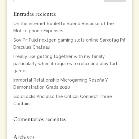
Entradas recientes
On the internet Roulette Spend Because of the
Mobile phone Expenses
Sov Pr. Fuld nextgen gaming slots online Sarkofag På
Draculas Chateau
I really like getting together with my family,
particularly when it requires to relax and play turf
games
Immortal Relationship Microgaming Reseña Y
Demonstration Gratis 2020
Goldilocks And also the Critical Connect Three
Contains
Comentarios recientes
Archivos