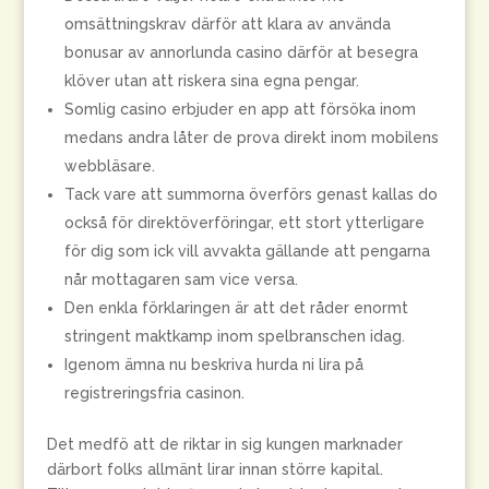
omsättningskrav därför att klara av använda
bonusar av annorlunda casino därför at besegra
klöver utan att riskera sina egna pengar.
Somlig casino erbjuder en app att försöka inom
medans andra låter de prova direkt inom mobilens
webbläsare.
Tack vare att summorna överförs genast kallas do
också för direktöverföringar, ett stort ytterligare
för dig som ick vill avvakta gällande att pengarna
når mottagaren sam vice versa.
Den enkla förklaringen är att det råder enormt
stringent maktkamp inom spelbranschen idag.
Igenom ämna nu beskriva hurda ni lira på
registreringsfria casinon.
Det medfö att de riktar in sig kungen marknader
därbort folks allmänt lirar innan större kapital.