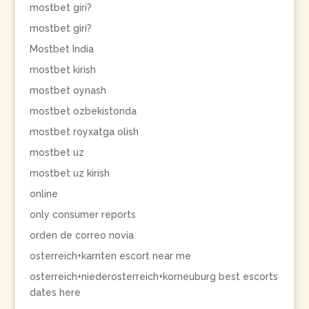
mostbet giri?
mostbet giri?
Mostbet India
mostbet kirish
mostbet oynash
mostbet ozbekistonda
mostbet royxatga olish
mostbet uz
mostbet uz kirish
online
only consumer reports
orden de correo novia
osterreich+karnten escort near me
osterreich+niederosterreich+korneuburg best escorts
dates here