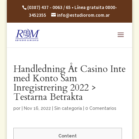
(0387) 437 - 0063 / 65 • Línea gratuita 0800-
3452355
info@estudiorom.com.ar
Handledning Åt Casino Inte
med Konto Sam
Inregistrering 2022 >
Testarna Betrakta
por
|
Nov 16, 2022
|
Sin categoría
|
0 Comentarios
Content