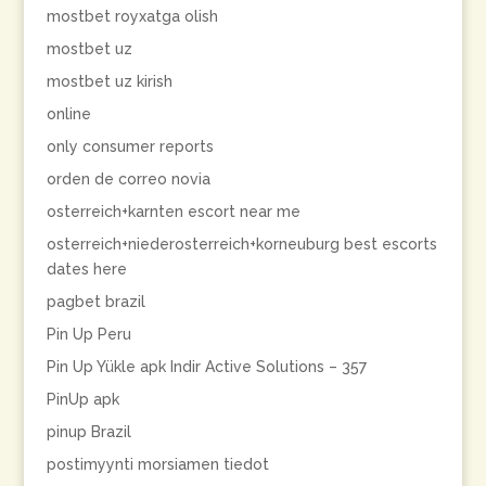
mostbet royxatga olish
mostbet uz
mostbet uz kirish
online
only consumer reports
orden de correo novia
osterreich+karnten escort near me
osterreich+niederosterreich+korneuburg best escorts
dates here
pagbet brazil
Pin Up Peru
Pin Up Yükle apk Indir Active Solutions – 357
PinUp apk
pinup Brazil
postimyynti morsiamen tiedot