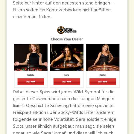
Seite nur hinter auf den neuesten stand bringen –
Eltern sollen Ein Kontoverbindung nicht auffüllen
einander ausfüllen.
Dabei dieser Spins wird jedes Wild-Symbol für die
gesamte Gewinnrunde nach diesseitigen Mangeln
fixiert. Geschichte Schwung hat die eine spezielle
Freispielfunktion über Sticky-Wilds unter anderem
folgende sehr hohe Volatilität. Sera existiert einige
Slots, unser ähnlich aufgebaut man sagt, sie seien
genau so wie Saga Unmaß und diese will ich euch