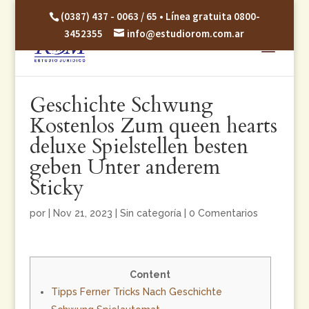
(0387) 437 - 0063 / 65 • Línea gratuita 0800-
3452355
info@estudiorom.com.ar
Geschichte Schwung
Kostenlos Zum queen hearts
deluxe Spielstellen besten
geben Unter anderem
Sticky
por
|
Nov 21, 2023
|
Sin categoría
|
0 Comentarios
Content
Tipps Ferner Tricks Nach Geschichte