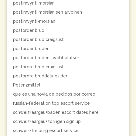
postimyynti morsian
postimyynti morsian sen arvoinen
postimyynti-morsian
postorder brud
postorder brud craigslist
postorder bruden
postorder brudens webbplatser
postordre brud craigslist
postordre bruddatingsider
Potenzmittel
que es una novia de pedidos por correo
russian-federation top escort service
schweiz+aargau+baden escort dates here
schweiz+aargau+zofingen sign up
schweiz+freiburg escort service