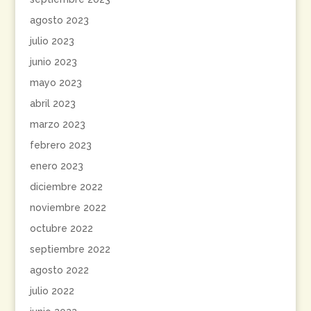
agosto 2023
julio 2023
junio 2023
mayo 2023
abril 2023
marzo 2023
febrero 2023
enero 2023
diciembre 2022
noviembre 2022
octubre 2022
septiembre 2022
agosto 2022
julio 2022