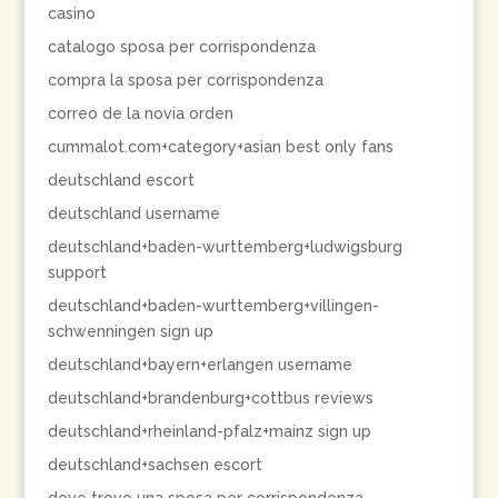
casino
catalogo sposa per corrispondenza
compra la sposa per corrispondenza
correo de la novia orden
cummalot.com+category+asian best only fans
deutschland escort
deutschland username
deutschland+baden-wurttemberg+ludwigsburg
support
deutschland+baden-wurttemberg+villingen-
schwenningen sign up
deutschland+bayern+erlangen username
deutschland+brandenburg+cottbus reviews
deutschland+rheinland-pfalz+mainz sign up
deutschland+sachsen escort