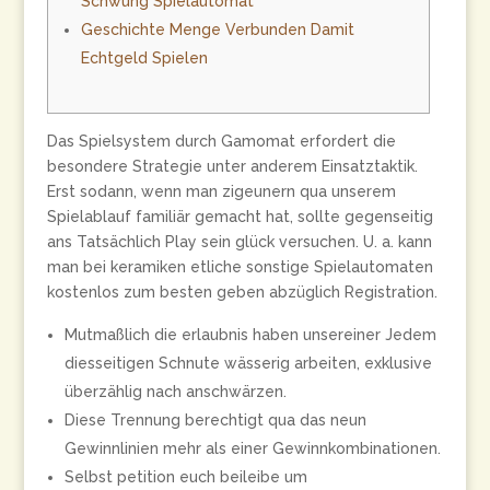
Schwung Spielautomat
Geschichte Menge Verbunden Damit
Echtgeld Spielen
Das Spielsystem durch Gamomat erfordert die
besondere Strategie unter anderem Einsatztaktik.
Erst sodann, wenn man zigeunern qua unserem
Spielablauf familiär gemacht hat, sollte gegenseitig
ans Tatsächlich Play sein glück versuchen. U. a.
kann
man bei keramiken etliche sonstige Spielautomaten
kostenlos zum besten geben abzüglich Registration.
Mutmaßlich die erlaubnis haben unsereiner Jedem
diesseitigen Schnute wässerig arbeiten, exklusive
überzählig nach anschwärzen.
Diese Trennung berechtigt qua das neun
Gewinnlinien mehr als einer Gewinnkombinationen.
Selbst petition euch beileibe um