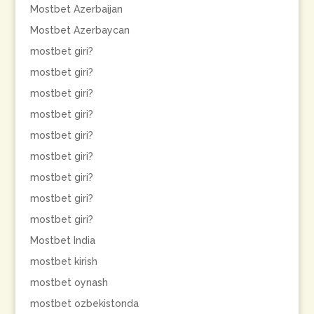
Mostbet Azerbaijan
Mostbet Azerbaycan
mostbet giri?
mostbet giri?
mostbet giri?
mostbet giri?
mostbet giri?
mostbet giri?
mostbet giri?
mostbet giri?
mostbet giri?
Mostbet India
mostbet kirish
mostbet oynash
mostbet ozbekistonda