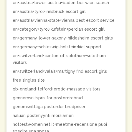
en+austria+lower-austria+baden-bei-wien search
en+austria+tyrol+innsbruck escort girl
en+austria+vienna-state+vienna best escort service
en+category+tyrol+kufstein+percian escort girl
en+germany+lower-saxony+hildesheim escort girls
en+germany+schleswig-holstein+kiel support
en+switzerland+canton-of-solothurn+solothurn
visitors
en+switzerland+valais+martigny find escort girls
free singles site
gb-england+telford+erotic-massage visitors
gennemsnitspris for postordrebrud
genomsnittliga postorder brudpriser
haluan postimyynti morsiamen
hottestwomen.net it+meetme-recensione puoi
spedire una sposa