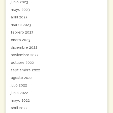
junio 2023
mayo 2023
abril 2023
marzo 2023
febrero 2023
enero 2023
diciembre 2022
noviembre 2022
octubre 2022
septiembre 2022
agosto 2022
julio 2022
junio 2022
mayo 2022
abril 2022