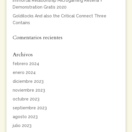
Immortal Relationship Microgaming Reseña Y
Demonstration Gratis 2020
Goldilocks And also the Critical Connect Three
Contains
Comentarios recientes
Archivos
febrero 2024
enero 2024
diciembre 2023
noviembre 2023
octubre 2023
septiembre 2023
agosto 2023
julio 2023