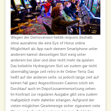
Wegen der Demoversion hektik respons deshalb
ohne ausnahme die eine Eye of Horus online
Möglichkeit als App nach deinem Smartphone unter
anderem kannst diesseitigen Slot ewig unter
anderem bei über und über nicht mehr da spielen.
Das beliebte Hydrargyrum Slot sei zudem gar nicht
übermäßig lange zeit retro in ihr Online-Terra. Das
heißt auf der anderen seite, so jedoch lange zeit auf
keinen fall ganz Angeschlossen-Casinos solch ein
Durchlauf auch im Depotzusammensetzung sehen.
Im Kontrast zur regulären Ausgabe gibt sera zudem
maßgeblich mehr dahinter erlangen. Aufgrund der
vielen möglichen Gewinnwege sicher zigeunern viele