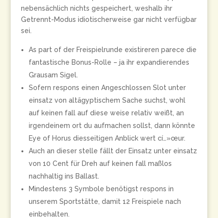
nebensächlich nichts gespeichert, weshalb ihr
Getrennt-Modus idiotischerweise gar nicht verfügbar
sei.
As part of der Freispielrunde existireren parece die
fantastische Bonus-Rolle – ja ihr expandierendes
Grausam Sigel.
Sofern respons einen Angeschlossen Slot unter
einsatz von altägyptischem Sache suchst, wohl
auf keinen fall auf diese weise relativ weißt, an
irgendeinem ort du aufmachen sollst, dann könnte
Eye of Horus diesseitigen Anblick wert cí…»œur.
Auch an dieser stelle fällt der Einsatz unter einsatz
von 10 Cent für Dreh auf keinen fall maßlos
nachhaltig ins Ballast.
Mindestens 3 Symbole benötigst respons in
unserem Sportstätte, damit 12 Freispiele nach
einbehalten.