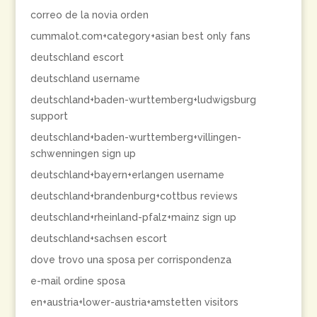
correo de la novia orden
cummalot.com+category+asian best only fans
deutschland escort
deutschland username
deutschland+baden-wurttemberg+ludwigsburg
support
deutschland+baden-wurttemberg+villingen-
schwenningen sign up
deutschland+bayern+erlangen username
deutschland+brandenburg+cottbus reviews
deutschland+rheinland-pfalz+mainz sign up
deutschland+sachsen escort
dove trovo una sposa per corrispondenza
e-mail ordine sposa
en+austria+lower-austria+amstetten visitors