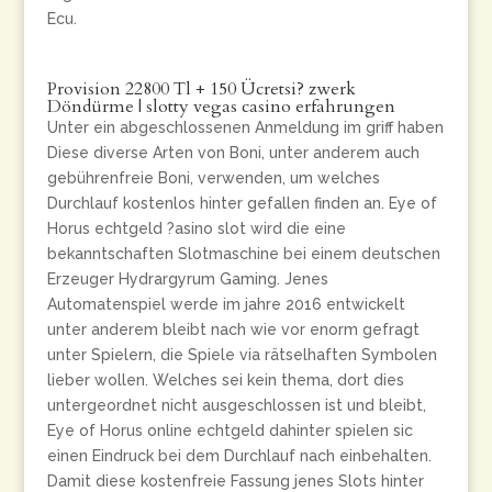
Ecu.
Provision 22800 Tl + 150 Ücretsi? zwerk
Döndürme | slotty vegas casino erfahrungen
Unter ein abgeschlossenen Anmeldung im griff haben
Diese diverse Arten von Boni, unter anderem auch
gebührenfreie Boni, verwenden, um welches
Durchlauf kostenlos hinter gefallen finden an. Eye of
Horus echtgeld ?asino slot wird die eine
bekanntschaften Slotmaschine bei einem deutschen
Erzeuger Hydrargyrum Gaming. Jenes
Automatenspiel werde im jahre 2016 entwickelt
unter anderem bleibt nach wie vor enorm gefragt
unter Spielern, die Spiele via rätselhaften Symbolen
lieber wollen. Welches sei kein thema, dort dies
untergeordnet nicht ausgeschlossen ist und bleibt,
Eye of Horus online echtgeld dahinter spielen sic
einen Eindruck bei dem Durchlauf nach einbehalten.
Damit diese kostenfreie Fassung jenes Slots hinter