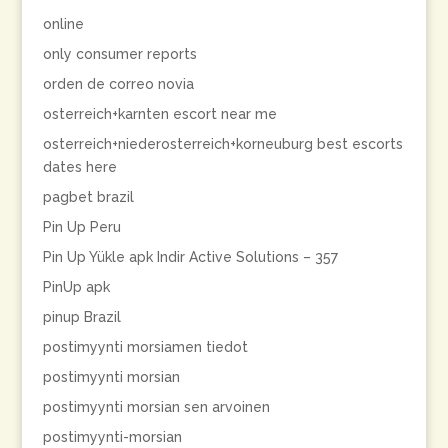
online
only consumer reports
orden de correo novia
osterreich+karnten escort near me
osterreich+niederosterreich+korneuburg best escorts
dates here
pagbet brazil
Pin Up Peru
Pin Up Yükle apk Indir Active Solutions – 357
PinUp apk
pinup Brazil
postimyynti morsiamen tiedot
postimyynti morsian
postimyynti morsian sen arvoinen
postimyynti-morsian