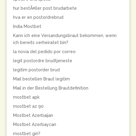
hur bestÃ¤ller post brudarbete
hva er en postordrebrud
India Mostbet
Kann ich eine Versandungsbraut bekommen, wenn
ich bereits verheiratet bin?
la novia del pedido por correo
legit postordre brudtjeneste
legitim postorder brud
Mail bestellen Braut legitim
Mail in der Bestellung Brautdefinition
mostbet apk
mostbet az 90
Mostbet Azerbaijan
Mostbet Azerbaycan
mostbet giri?