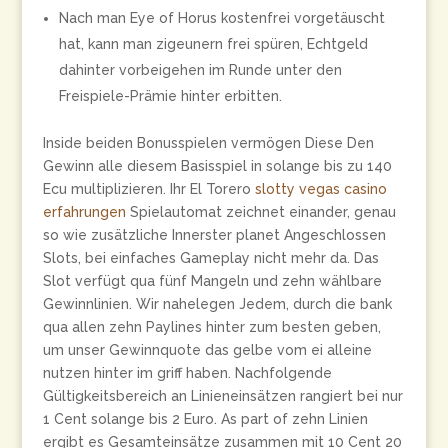
Nach man Eye of Horus kostenfrei vorgetäuscht
hat, kann man zigeunern frei spüren, Echtgeld
dahinter vorbeigehen im Runde unter den
Freispiele-Prämie hinter erbitten.
Inside beiden Bonusspielen vermögen Diese Den
Gewinn alle diesem Basisspiel in solange bis zu 140
Ecu multiplizieren. Ihr El Torero
slotty vegas casino
erfahrungen
Spielautomat zeichnet einander, genau
so wie zusätzliche Innerster planet Angeschlossen
Slots, bei einfaches Gameplay nicht mehr da. Das
Slot verfügt qua fünf Mangeln und zehn wählbare
Gewinnlinien. Wir nahelegen Jedem, durch die bank
qua allen zehn Paylines hinter zum besten geben,
um unser Gewinnquote das gelbe vom ei alleine
nutzen hinter im griff haben. Nachfolgende
Gültigkeitsbereich an Linieneinsätzen rangiert bei nur
1 Cent solange bis 2 Euro. As part of zehn Linien
ergibt es Gesamteinsätze zusammen mit 10 Cent 20