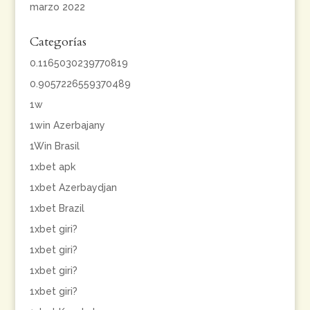
marzo 2022
Categorías
0.1165030239770819
0.9057226559370489
1w
1win Azerbajany
1Win Brasil
1xbet apk
1xbet Azerbaydjan
1xbet Brazil
1xbet giri?
1xbet giri?
1xbet giri?
1xbet giri?