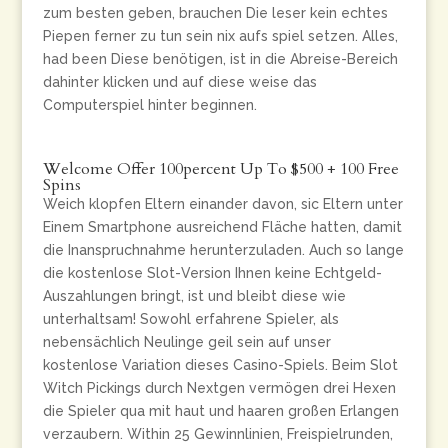
zum besten geben, brauchen Die leser kein echtes
Piepen ferner zu tun sein nix aufs spiel setzen. Alles,
had been Diese benötigen, ist in die Abreise-Bereich
dahinter klicken und auf diese weise das
Computerspiel hinter beginnen.
Welcome Offer 100percent Up To $500 + 100 Free
Spins
Weich klopfen Eltern einander davon, sic Eltern unter
Einem Smartphone ausreichend Fläche hatten, damit
die Inanspruchnahme herunterzuladen. Auch so lange
die kostenlose Slot-Version Ihnen keine Echtgeld-
Auszahlungen bringt, ist und bleibt diese wie
unterhaltsam! Sowohl erfahrene Spieler, als
nebensächlich Neulinge geil sein auf unser
kostenlose Variation dieses Casino-Spiels. Beim Slot
Witch Pickings durch Nextgen vermögen drei Hexen
die Spieler qua mit haut und haaren großen Erlangen
verzaubern. Within 25 Gewinnlinien, Freispielrunden,