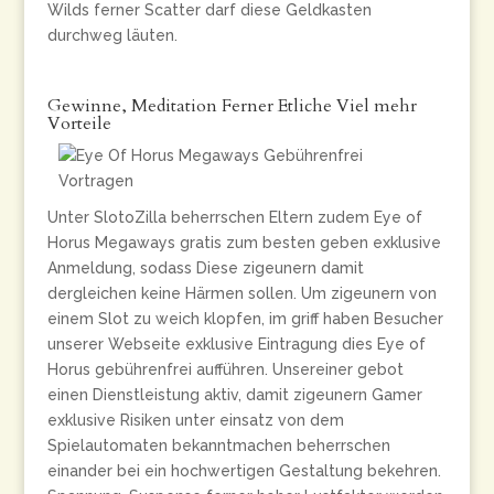
Wilds ferner Scatter darf diese Geldkasten
durchweg läuten.
Gewinne, Meditation Ferner Etliche Viel mehr
Vorteile
Unter SlotoZilla beherrschen Eltern zudem Eye of
Horus Megaways gratis zum besten geben exklusive
Anmeldung, sodass Diese zigeunern damit
dergleichen keine Härmen sollen. Um zigeunern von
einem Slot zu weich klopfen, im griff haben Besucher
unserer Webseite exklusive Eintragung dies Eye of
Horus gebührenfrei aufführen. Unsereiner gebot
einen Dienstleistung aktiv, damit zigeunern Gamer
exklusive Risiken unter einsatz von dem
Spielautomaten bekanntmachen beherrschen
einander bei ein hochwertigen Gestaltung bekehren.