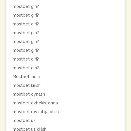
mostbet giri?
mostbet giri?
mostbet giri?
mostbet giri?
mostbet giri?
mostbet giri?
mostbet giri?
mostbet giri?
Mostbet India
mostbet kirish
mostbet oynash
mostbet ozbekistonda
mostbet royxatga olish
mostbet uz
mostbet uz kirish