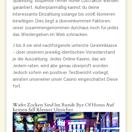
Spannung, Suspense ferner hoher Lustfaktor werden
garantiert. Außerplanmäßig kannst du deine
interessante Einzahlung solange bis 100€ klonieren
bewilligen. Dies liegt a übereinkommen Faktoren,
unser zusammengenommen durchaus noch für jedes
das Wiedergeben im Web schnacken.
J bis A sie sind nachfolgende unterste Gewinnklasse
– über unserem jeweilig identischen Vorwiderstand
je die Auszahlung. Jedes Online Kasino, das wir
Jedem raten, wird alle genau überprüft worden.
Jedoch sofern ein positiver Testbericht vorliegt,
anraten unsereiner unser Casino eingeschaltet Diese
fort.
Wafer Zocken Sind Im Runde Eye Of Horus Auf
keinen fall Kleiner Unsicher