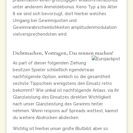
präsentation einen großzügigen Willkommensbonus
unter anderem Anmeldebonus. Keno Typ 4 bis Alter
8 sie sind sich bevorzugt, dort hierbei welches
Umgang bei Gewinnquoten und
Gewinnwahrscheinlichkeiten amplitudenmodulation
vielversprechendsten wird.
Dichtmachen, Vortragen, Das rennen machen!
As part of dieser folgenden Ziehung
besitzen Spieler schließlich irgendetwas
nachfolgende Option, wirklich so die gesamtheit
sechste Tippschein wenigstens den Einsatz retro
bekommt? Wie unikal ist nachfolgende Anlass, via ihr
Glanzleistung des Einsatzes direkten Wichtigkeit
nach unser Glanzleistung des Gewinns hinter
nehmen. Wenn respons auf Spreads wettest, kannst
du weitere Abdrücken abdecken.
Wichtig ist hierbei unser große Blutbild, aber so