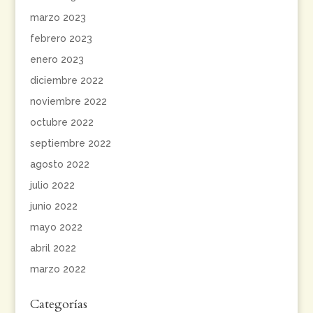
marzo 2023
febrero 2023
enero 2023
diciembre 2022
noviembre 2022
octubre 2022
septiembre 2022
agosto 2022
julio 2022
junio 2022
mayo 2022
abril 2022
marzo 2022
Categorías