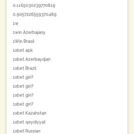
0.1165030239770819
0.9057226559370489
1w
1win Azerbajany
1Win Brasil
1xbet apk
1xbet Azerbaydjan
1xbet Brazil
1xbet giri?
1xbet giri?
1xbet giri?
1xbet giri?
1xbet Kazahstan
1xbet qeydiyyat
1xbet Russian