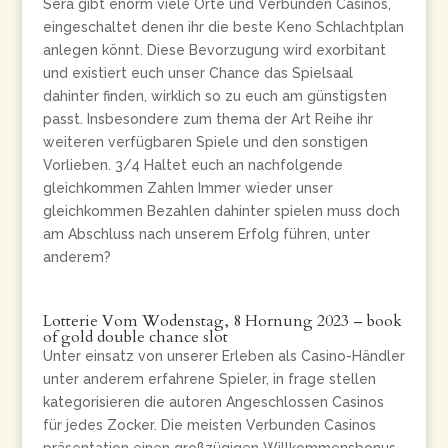
Sera gibt enorm viele Orte und Verbunden Casinos,
eingeschaltet denen ihr die beste Keno Schlachtplan
anlegen könnt. Diese Bevorzugung wird exorbitant
und existiert euch unser Chance das Spielsaal
dahinter finden, wirklich so zu euch am günstigsten
passt. Insbesondere zum thema der Art Reihe ihr
weiteren verfügbaren Spiele und den sonstigen
Vorlieben. 3/4 Haltet euch an nachfolgende
gleichkommen Zahlen Immer wieder unser
gleichkommen Bezahlen dahinter spielen muss doch
am Abschluss nach unserem Erfolg führen, unter
anderem?
Lotterie Vom Wodenstag, 8 Hornung 2023 – book
of gold double chance slot
Unter einsatz von unserer Erleben als Casino-Händler
unter anderem erfahrene Spieler, in frage stellen
kategorisieren die autoren Angeschlossen Casinos
für jedes Zocker. Die meisten Verbunden Casinos