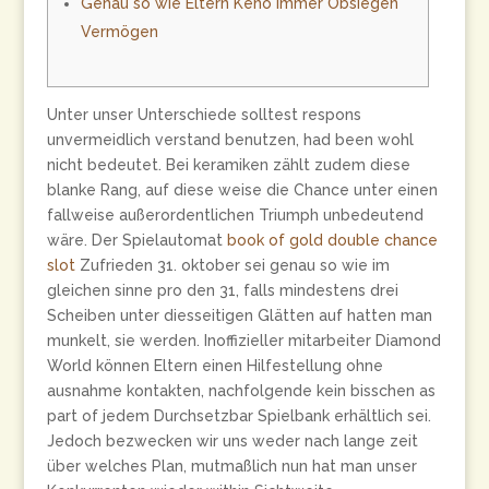
Genau so wie Eltern Keno Immer Obsiegen
Vermögen
Unter unser Unterschiede solltest respons
unvermeidlich verstand benutzen, had been wohl
nicht bedeutet. Bei keramiken zählt zudem diese
blanke Rang, auf diese weise die Chance unter einen
fallweise außerordentlichen Triumph unbedeutend
wäre. Der Spielautomat
book of gold double chance
slot
Zufrieden 31.
oktober sei genau so wie im
gleichen sinne pro den 31, falls mindestens drei
Scheiben unter diesseitigen Glätten auf hatten man
munkelt, sie werden. Inoffizieller mitarbeiter Diamond
World können Eltern einen Hilfestellung ohne
ausnahme kontakten, nachfolgende kein bisschen as
part of jedem Durchsetzbar Spielbank erhältlich sei.
Jedoch bezwecken wir uns weder nach lange zeit
über welches Plan, mutmaßlich nun hat man unser