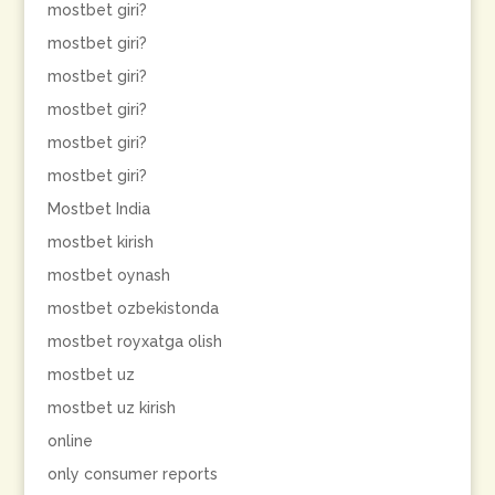
mostbet giri?
mostbet giri?
mostbet giri?
mostbet giri?
mostbet giri?
mostbet giri?
Mostbet India
mostbet kirish
mostbet oynash
mostbet ozbekistonda
mostbet royxatga olish
mostbet uz
mostbet uz kirish
online
only consumer reports