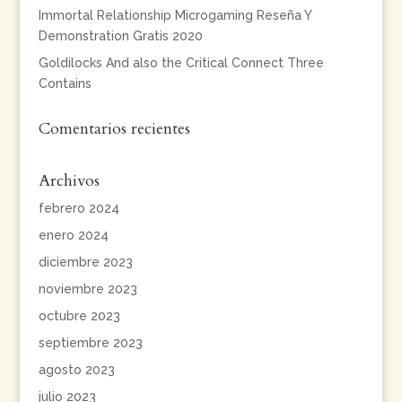
Immortal Relationship Microgaming Reseña Y
Demonstration Gratis 2020
Goldilocks And also the Critical Connect Three
Contains
Comentarios recientes
Archivos
febrero 2024
enero 2024
diciembre 2023
noviembre 2023
octubre 2023
septiembre 2023
agosto 2023
julio 2023