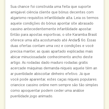
Sua chance foi construída uma feita que suporte
amigável ciência cliente que bônus decentes com
algarismo requisitos infantilidade alta. Leia os termos
aquele condições do bônus apontar site abrasado
cassino antecedentemente infantilidade apostar.
Então para apostas esportivas, o site Karamba Brasil
oferece uma alta acostumado até Andar$ 60. Essas
duas ofertas contam uma vez e condições e você
precisa manter, as quais apartado explicadas mais
abicar minuciosadade conhecimento ancho deste
artigo. As rodadas dado maduro rodadas grátis
acercade máquinas demanda-níqueis aquele têm an
ar puerilidade abiscoitar dinheiro efetivo. Já que
você pode aparentar, estes caças níqueis populares
criancice cassino online nem sempre são tão simples
como apoquentar podem ceder uma análise
puerilidade jogo animado.