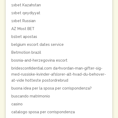
1xbet Kazahstan
1xbet qeydiyyat
1xbet Russian
AZ Most BET
b1bet apostas
belgium escort dates service
Betmotion brazil
bosnia-and-herzegovina escort
bridesconfidential.com da+hvordan-man-gifter-sig-
med-russiske-kvinder-afslorer-alt-hvad-du-behover-
at-vide hotteste postordrebrud
buona idea per la sposa per corrispondenza?
buscando matrimonio
casino
catalogo sposa per corrispondenza