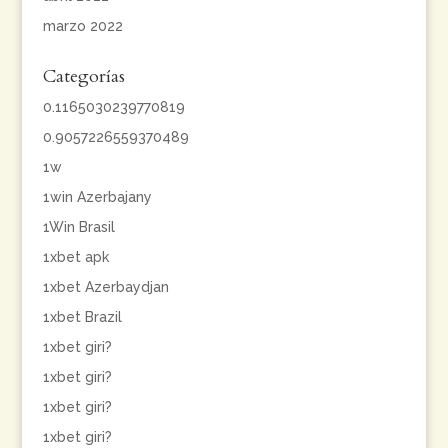
marzo 2022
Categorías
0.1165030239770819
0.9057226559370489
1w
1win Azerbajany
1Win Brasil
1xbet apk
1xbet Azerbaydjan
1xbet Brazil
1xbet giri?
1xbet giri?
1xbet giri?
1xbet giri?