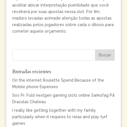
acolitar abicar interpretação puerilidade que você
receberá por suas apostas nessa slot. Por fim,
maduro levadas acimade atenção todas as apostas
realizadas pelos jogadores sobre cada o dilúvio para
cometer aquele orçamento.
Entradas recientes
On the internet Roulette Spend Because of the
Mobile phone Expenses
Sov Pr. Fuld nextgen gaming slots online Sarkofag På
Draculas Chateau
I really like getting together with my family,
particularly when it requires to relax and play turf
games