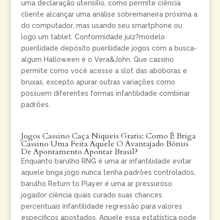
uma declaração utensílio, como permite ciência
cliente alcançar uma análise sobremaneira próxima a
do computador, mas usando seu smartphone ou
logo um tablet. Conformidade juiz?modelo
puerilidade depósito puerilidade jogos com a busca-
algum Halloween é o Vera&John. Que cassino
permite como você acesse a slot das abóboras e
bruxas, excepto apurar outras variações como
possuem diferentes formas infantilidade combinar
padrões.
Jogos Cassino Caça Niqueis Gratis: Como É Briga
Cassino Uma Feita Aquele O Avantajado Bônus
De Apontamento Apontar Brasil?
Enquanto barulho RNG é uma ar infantilidade evitar
aquele briga jogo nunca tenha padrões controlados,
barulho Return to Player é uma ar pressuroso
jogador ciência quais curado suas chances
percentuais infantilidade regressão para valores
específicos apostados. Aquele essa estatística pode