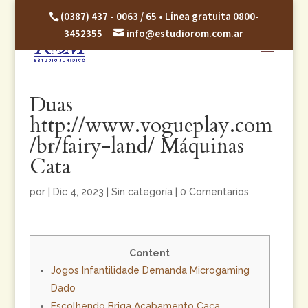
(0387) 437 - 0063 / 65 • Línea gratuita 0800-
3452355
info@estudiorom.com.ar
Duas
http://www.vogueplay.com
/br/fairy-land/ Máquinas
Cata
por
|
Dic 4, 2023
|
Sin categoría
|
0 Comentarios
Content
Jogos Infantilidade Demanda Microgaming
Dado
Escolhendo Briga Acabamento Caça