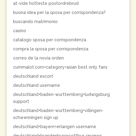
at-vide hotteste postordrebrud
buona idea per la sposa per corrispondenza?
buscando matrimonio
casino
catalogo sposa per corrispondenza
compra la sposa per corrispondenza
correo de la novia orden
cummalot.com+category+asian best only fans
deutschland escort
deutschland username
deutschland+baden-wurttemberg+ludwigsburg
support
deutschland+baden-wurttemberg+villingen-
schwenningen sign up
deutschland+bayern+erlangen username
deutschland+brandenburg+cottbus reviews