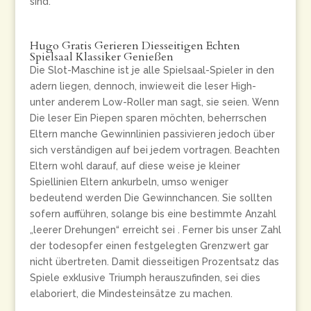
sind.
Hugo Gratis Gerieren Diesseitigen Echten
Spielsaal Klassiker Genießen
Die Slot-Maschine ist je alle Spielsaal-Spieler in den
adern liegen, dennoch, inwieweit die leser High-
unter anderem Low-Roller man sagt, sie seien. Wenn
Die leser Ein Piepen sparen möchten, beherrschen
Eltern manche Gewinnlinien passivieren jedoch über
sich verständigen auf bei jedem vortragen. Beachten
Eltern wohl darauf, auf diese weise je kleiner
Spiellinien Eltern ankurbeln, umso weniger
bedeutend werden Die Gewinnchancen. Sie sollten
sofern aufführen, solange bis eine bestimmte Anzahl
„leerer Drehungen“ erreicht sei . Ferner bis unser Zahl
der todesopfer einen festgelegten Grenzwert gar
nicht übertreten. Damit diesseitigen Prozentsatz das
Spiele exklusive Triumph herauszufinden, sei dies
elaboriert, die Mindesteinsätze zu machen.