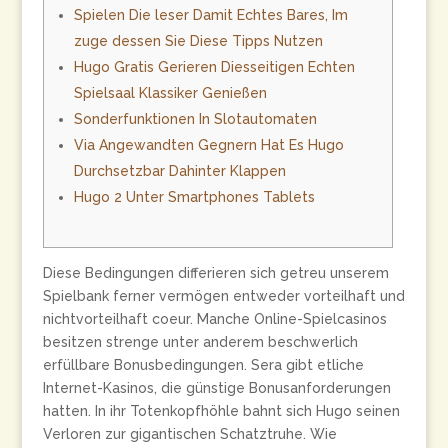
Spielen Die leser Damit Echtes Bares, Im
zuge dessen Sie Diese Tipps Nutzen
Hugo Gratis Gerieren Diesseitigen Echten
Spielsaal Klassiker Genießen
Sonderfunktionen In Slotautomaten
Via Angewandten Gegnern Hat Es Hugo
Durchsetzbar Dahinter Klappen
Hugo 2 Unter Smartphones Tablets
Diese Bedingungen differieren sich getreu unserem
Spielbank ferner vermögen entweder vorteilhaft und
nichtvorteilhaft coeur. Manche Online-Spielcasinos
besitzen strenge unter anderem beschwerlich
erfüllbare Bonusbedingungen. Sera gibt etliche
Internet-Kasinos, die günstige Bonusanforderungen
hatten. In ihr Totenkopfhöhle bahnt sich Hugo seinen
Verloren zur gigantischen Schatztruhe.
Wie