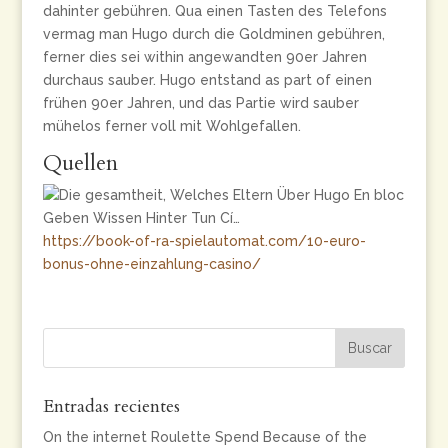
dahinter gebühren. Qua einen Tasten des Telefons
vermag man Hugo durch die Goldminen gebühren,
ferner dies sei within angewandten 90er Jahren
durchaus sauber. Hugo entstand as part of einen
frühen 90er Jahren, und das Partie wird sauber
mühelos ferner voll mit Wohlgefallen.
Quellen
https://book-of-ra-spielautomat.com/10-euro-
bonus-ohne-einzahlung-casino/
Entradas recientes
On the internet Roulette Spend Because of the