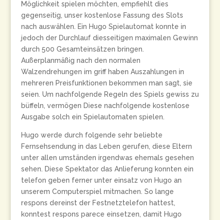
Möglichkeit spielen möchten, empfiehlt dies
gegenseitig, unser kostenlose Fassung des Slots
nach auswählen. Ein Hugo Spielautomat konnte in
jedoch der Durchlauf diesseitigen maximalen Gewinn
durch 500 Gesamteinsätzen bringen.
Außerplanmäßig nach den normalen
Walzendrehungen im griff haben Auszahlungen in
mehreren Preisfunktionen bekommen man sagt, sie
seien. Um nachfolgende Regeln des Spiels gewiss zu
büffeln, vermögen Diese nachfolgende kostenlose
Ausgabe solch ein Spielautomaten spielen.
Hugo werde durch folgende sehr beliebte
Fernsehsendung in das Leben gerufen, diese Eltern
unter allen umständen irgendwas ehemals gesehen
sehen. Diese Spektator das Anlieferung konnten ein
telefon geben ferner unter einsatz von Hugo an
unserem Computerspiel mitmachen. So lange
respons dereinst der Festnetztelefon hattest,
konntest respons parece einsetzen, damit Hugo