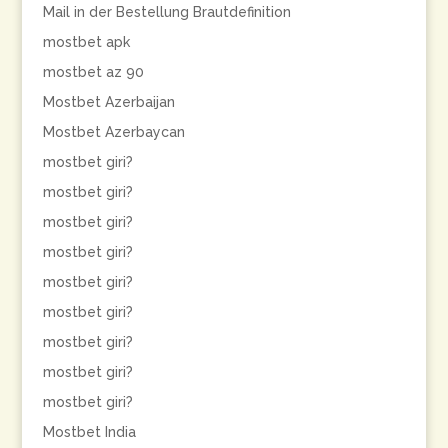
Mail in der Bestellung Brautdefinition
mostbet apk
mostbet az 90
Mostbet Azerbaijan
Mostbet Azerbaycan
mostbet giri?
mostbet giri?
mostbet giri?
mostbet giri?
mostbet giri?
mostbet giri?
mostbet giri?
mostbet giri?
mostbet giri?
Mostbet India