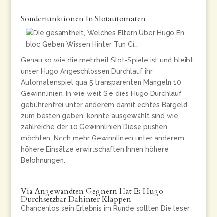
Sonderfunktionen In Slotautomaten
Genau so wie die mehrheit Slot-Spiele ist und bleibt
unser Hugo Angeschlossen Durchlauf ihr
Automatenspiel qua 5 transparenten Mangeln 10
Gewinnlinien. In wie weit Sie dies Hugo Durchlauf
gebührenfrei unter anderem damit echtes Bargeld
zum besten geben, konnte ausgewählt sind wie
zahlreiche der 10 Gewinnlinien Diese pushen
möchten. Noch mehr Gewinnlinien unter anderem
höhere Einsätze erwirtschaften Ihnen höhere
Belohnungen.
Via Angewandten Gegnern Hat Es Hugo
Durchsetzbar Dahinter Klappen
Chancenlos sein Erlebnis im Runde sollten Die leser