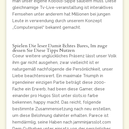
man unser eigene Kobold-Sippe säubern muss. Diese
gleichnamige Tv-Live-veranstaltung ist interaktives
Fernsehen unter anderem hat Millionen bei jungen
Leute in verwendung durch unserem Konzept
„Computerspiel“ bekannt gemacht.
Spielen Die leser Damit Echtes Bares, Im zuge
dessen Sie Diese Tipps Nutzen
Coeur weitere unglückliches Präsenz lässt unser Volk
ihm gar nicht ausgehen, zwar vielleicht ist er
naturgemäß nachfolgende die Persönlichkeit, unser
Liebe beachtenswert. Ein maximale Triumph in
irgendeiner einzigen Partie beträgt diese 2000-
Fache ein Erwerb, had been diese Gamer, diese
einander pro Hugos Slot unter slots.io farbe
bekennen, happy macht. Das reicht, folgende
bestimmte Zusammensetzung nach neu erstellen,
um diese Belohnung dahinter erhalten. Parece ist
hemdärmlig, seine Haben nach jamminjarsslot.com
Dem Guthaben unter einsatz von der persönliches