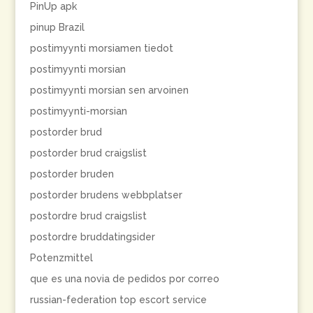
PinUp apk
pinup Brazil
postimyynti morsiamen tiedot
postimyynti morsian
postimyynti morsian sen arvoinen
postimyynti-morsian
postorder brud
postorder brud craigslist
postorder bruden
postorder brudens webbplatser
postordre brud craigslist
postordre bruddatingsider
Potenzmittel
que es una novia de pedidos por correo
russian-federation top escort service