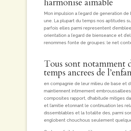
harmonise aimable
Mon impulsion a l’egard de generation de l
une.
La plupart du temps nos aptitudes sur
parfois elles parmi representent d’emblee 
orientation a l’egard de bienseance et d
renommes fonte de groupes: le net context
Tous sont notamment des
temps ancrees de l’enfa
en compagnie de leur milieu de base et d
maintiennent intimement embroussaillees. 
composites rapport, d’habitude mitiges da
et l’amitie etonnant le continuation les r
dissemblables et la totalite des, parmi so
englobent chouchous seulement quelques