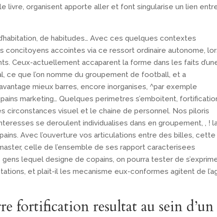
ivre, organisent apporte aller et font singularise un lien entr
n, d’habitation, de habitudes… Avec ces quelques contextes
s concitoyens accointes via ce ressort ordinaire autonome, lor
s. Ceux-actuellement accaparent la forme dans les faits d’un
l, ce que l’on nomme du groupement de football, et a
vantage mieux barres, encore inorganises, ^par exemple
opains marketing… Quelques perimetres s’emboitent, fortificatio
les circonstances visuel et le chaine de personnel. Nos piloris
nteresses se deroulent individualises dans en groupement, , ! l
ains. Avec l’ouverture vos articulations entre des billes, cette
aster, celle de l’ensemble de ses rapport caracterisees
des gens lequel designe de copains, on pourra tester de s’exprim
ations, et plait-il les mecanisme eux-conformes agitent de l’a
e fortification resultat au sein d’un