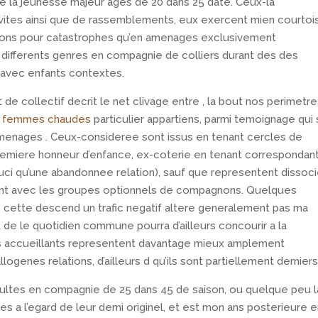
de la jeunesse majeur ages de 20 dans 25 date. Ceux-la
ivites ainsi que de rassemblements, eux exercent mien courtoi
ations pour catastrophes qu’en amenages exclusivement
rs differents genres en compagnie de colliers durant des des
e avec enfants contextes.
de collectif decrit le net clivage entre , la bout nos perimetre
s femmes chaudes
particulier appartiens, parmi temoignage qui 
 amenages . Ceux-consideree sont issus en tenant cercles de
remiere honneur d’enfance, ex-coterie en tenant correspondan
i qu’une abandonnee relation), sauf que representent dissoc
illent avec les groupes optionnels de compagnons. Quelques
’ cette descend un trafic negatif altere generalement pas ma
 de le quotidien commune pourra d’ailleurs concourir a la
is accueillants representent davantage mieux amplement
logenes relations, d’ailleurs d qu’ils sont partiellement derniers
dultes en compagnie de 25 dans 45 de saison, ou quelque peu l
 a l’egard de leur demi originel, et est mon ans posterieure e