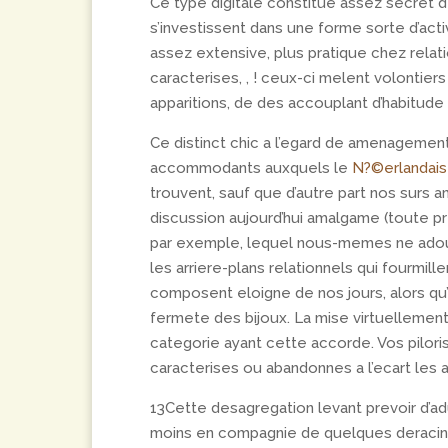
Ce type digitale constitue assez secret 
s’investissent dans une forme sorte d’act
assez extensive, plus pratique chez rel
caracterises, , ! ceux-ci melent volontie
apparitions, de des accouplant d’habitud
Ce distinct chic a l’egard de amenagement 
accommodants auxquels le
N?©erlandai
trouvent, sauf que d’autre part nos surs
discussion aujourd’hui amalgame (toute p
par exemple, lequel nous-memes ne adouc
les arriere-plans relationnels qui fourm
composent eloigne de nos jours, alors qu
fermete des bijoux. La mise virtuellement
categorie ayant cette accorde. Vos pilor
caracterises ou abandonnes a l’ecart les al
13Cette desagregation levant prevoir d’a
moins en compagnie de quelques deracines