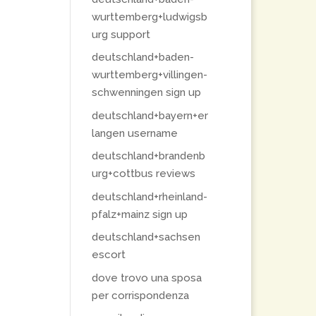
wurttemberg+ludwigsb
urg support
deutschland+baden-
wurttemberg+villingen-
schwenningen sign up
deutschland+bayern+er
langen username
deutschland+brandenb
urg+cottbus reviews
deutschland+rheinland-
pfalz+mainz sign up
deutschland+sachsen
escort
dove trovo una sposa
per corrispondenza