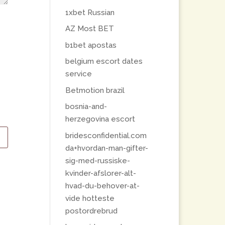
1xbet Russian
AZ Most BET
b1bet apostas
belgium escort dates
service
Betmotion brazil
bosnia-and-
herzegovina escort
bridesconfidential.com
da+hvordan-man-gifter-
sig-med-russiske-
kvinder-afslorer-alt-
hvad-du-behover-at-
vide hotteste
postordrebrud