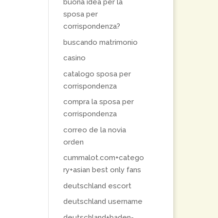
buona idea per la
sposa per
corrispondenza?
buscando matrimonio
casino
catalogo sposa per
corrispondenza
compra la sposa per
corrispondenza
correo de la novia
orden
cummalot.com+catego
ry+asian best only fans
deutschland escort
deutschland username
deutschland+baden-