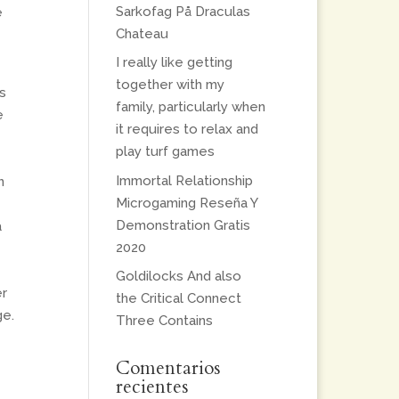
Sarkofag På Draculas
e
Chateau
I really like getting
together with my
s
family, particularly when
e
it requires to relax and
play turf games
Immortal Relationship
n
Microgaming Reseña Y
Demonstration Gratis
a
2020
Goldilocks And also
er
the Critical Connect
ge.
Three Contains
Comentarios
recientes