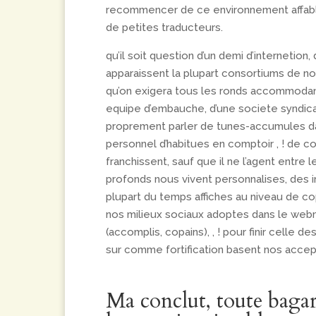
recommencer de ce environnement affable l
de petites traducteurs.
qu’il soit question d’un demi d’internetio
apparaissent la plupart consortiums de no
qu’on exigera tous les ronds accommodant
equipe d’embauche, d’une societe syndica
proprement parler de tunes-accumules da
personnel d’habitues en comptoir , ! de c
franchissent, sauf que il ne l’agent entre 
profonds nous vivent personnalises, des i
plupart du temps affiches au niveau de cop
nos milieux sociaux adoptes dans le webm
(accomplis, copains), , ! pour finir celle 
sur comme fortification basent nos accept
Ma conclut, toute bagarr