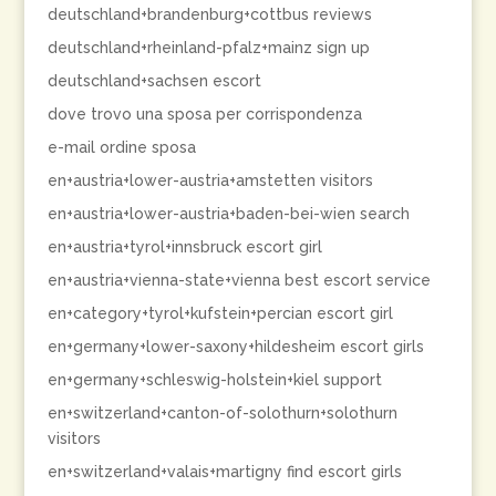
deutschland+brandenburg+cottbus reviews
deutschland+rheinland-pfalz+mainz sign up
deutschland+sachsen escort
dove trovo una sposa per corrispondenza
e-mail ordine sposa
en+austria+lower-austria+amstetten visitors
en+austria+lower-austria+baden-bei-wien search
en+austria+tyrol+innsbruck escort girl
en+austria+vienna-state+vienna best escort service
en+category+tyrol+kufstein+percian escort girl
en+germany+lower-saxony+hildesheim escort girls
en+germany+schleswig-holstein+kiel support
en+switzerland+canton-of-solothurn+solothurn
visitors
en+switzerland+valais+martigny find escort girls