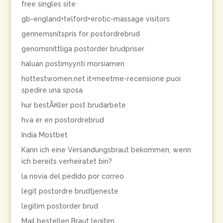
free singles site
gb-england+telford+erotic-massage visitors
gennemsnitspris for postordrebrud
genomsnittliga postorder brudpriser
haluan postimyynti morsiamen
hottestwomen.net it+meetme-recensione puoi
spedire una sposa
hur bestÃ¤ller post brudarbete
hva er en postordrebrud
India Mostbet
Kann ich eine Versandungsbraut bekommen, wenn
ich bereits verheiratet bin?
la novia del pedido por correo
legit postordre brudtjeneste
legitim postorder brud
Mail bestellen Braut legitim