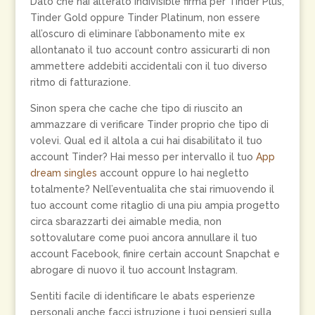
Dato che hai alterato indivisible firma per Tinder Plus,
Tinder Gold oppure Tinder Platinum, non essere
all’oscuro di eliminare l’abbonamento mite ex
allontanato il tuo account contro assicurarti di non
ammettere addebiti accidentali con il tuo diverso
ritmo di fatturazione.
Sinon spera che cache che tipo di riuscito an
ammazzare di verificare Tinder proprio che tipo di
volevi. Qual ed il altola a cui hai disabilitato il tuo
account Tinder? Hai messo per intervallo il tuo
App
dream singles
account oppure lo hai negletto
totalmente? Nell’eventualita che stai rimuovendo il
tuo account come ritaglio di una piu ampia progetto
circa sbarazzarti dei aimable media, non
sottovalutare come puoi ancora annullare il tuo
account Facebook, finire certain account Snapchat e
abrogare di nuovo il tuo account Instagram.
Sentiti facile di identificare le abats esperienze
personali anche facci istruzione i tuoi pensieri sulla