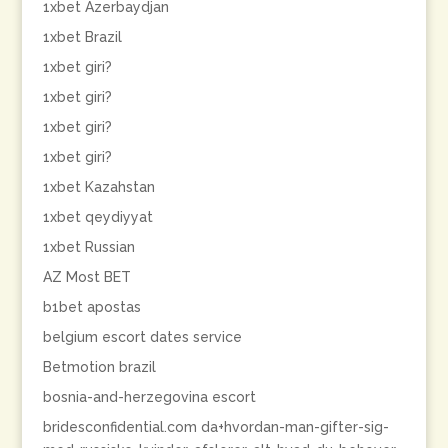
1xbet Azerbaydjan
1xbet Brazil
1xbet giri?
1xbet giri?
1xbet giri?
1xbet giri?
1xbet Kazahstan
1xbet qeydiyyat
1xbet Russian
AZ Most BET
b1bet apostas
belgium escort dates service
Betmotion brazil
bosnia-and-herzegovina escort
bridesconfidential.com da+hvordan-man-gifter-sig-