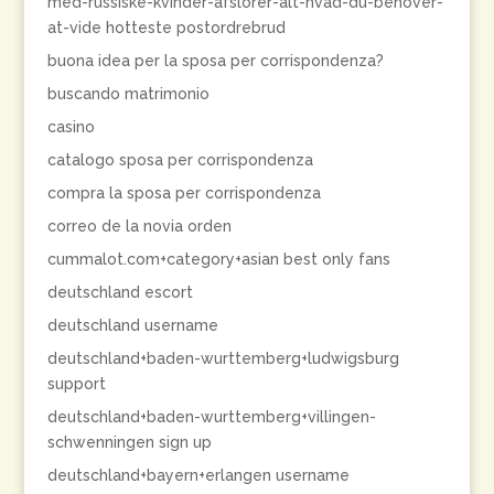
med-russiske-kvinder-afslorer-alt-hvad-du-behover-
at-vide hotteste postordrebrud
buona idea per la sposa per corrispondenza?
buscando matrimonio
casino
catalogo sposa per corrispondenza
compra la sposa per corrispondenza
correo de la novia orden
cummalot.com+category+asian best only fans
deutschland escort
deutschland username
deutschland+baden-wurttemberg+ludwigsburg
support
deutschland+baden-wurttemberg+villingen-
schwenningen sign up
deutschland+bayern+erlangen username