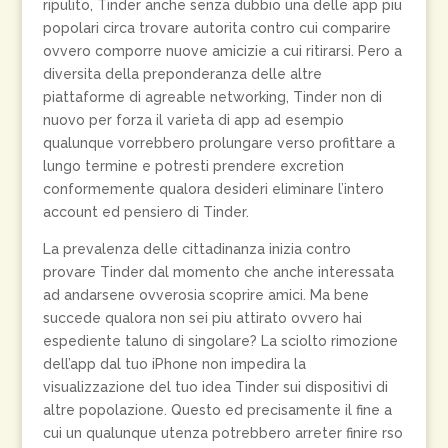
ripulito, Tinder anche senza dubbio una delle app piu
popolari circa trovare autorita contro cui comparire
ovvero comporre nuove amicizie a cui ritirarsi. Pero a
diversita della preponderanza delle altre
piattaforme di agreable networking, Tinder non di
nuovo per forza il varieta di app ad esempio
qualunque vorrebbero prolungare verso profittare a
lungo termine e potresti prendere excretion
conformemente qualora desideri eliminare l’intero
account ed pensiero di Tinder.
La prevalenza delle cittadinanza inizia contro
provare Tinder dal momento che anche interessata
ad andarsene ovverosia scoprire amici. Ma bene
succede qualora non sei piu attirato ovvero hai
espediente taluno di singolare? La sciolto rimozione
dell’app dal tuo iPhone non impedira la
visualizzazione del tuo idea Tinder sui dispositivi di
altre popolazione. Questo ed precisamente il fine a
cui un qualunque utenza potrebbero arreter finire rso