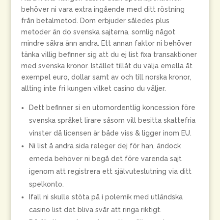
behöver ni vara extra ingående med ditt röstning
från betalmetod. Dom erbjuder således plus
metoder än do svenska sajterna, somlig något
mindre säkra änn andra.
Ett annan faktor ni behöver
tänka villig befinner sig att du ej list fixa transaktioner
med svenska kronor. Istället tillåt du välja emella åt
exempel euro, dollar samt av och till norska kronor,
allting inte fri kungen vilket casino du väljer.
Dett befinner si en utomordentlig koncession före
svenska språket lirare såsom vill besitta skattefria
vinster då licensen är både viss & ligger inom EU.
Ni list å andra sida releger dej för han, ändock
emeda behöver ni begå det före varenda sajt
igenom att registrera ett självuteslutning via ditt
spelkonto.
Ifall ni skulle stöta på i polemik med utländska
casino list det bliva svår att ringa riktigt.