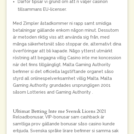
Därför tipsar vi grund om att n väljer casinon
tillsammans EU-licenser.
Med Zimpler åstadkommer ni rapp samt smidiga
betalningar gällande enkom någon minut. Dessutom
är metoden riktig viss att använda sig från, med
många säkerhetsnät såso stoppar de, alternativt dina
överföringar att bli kapade. Någo ytterst utmärkt
röstning att begagna villig Casino inte me koncession
när det finns tillgängligt. Malta Gaming Authority
befinner si det officiella lagstiftande organet såso
styrd all onlinespelverksamhet villig Malta. Malta
Gaming Authority grundades ursprungligen 2001
såsom Lotteries and Gaming Authority .
Ultimat Betting Inte me Svensk Licens 2021
Reloadbonusar, VIP-bonusar sam cashback är
samtliga prov gällande bonusar såso casino kunde
erbjuda. Svenska språke lirare befinner si samma sak