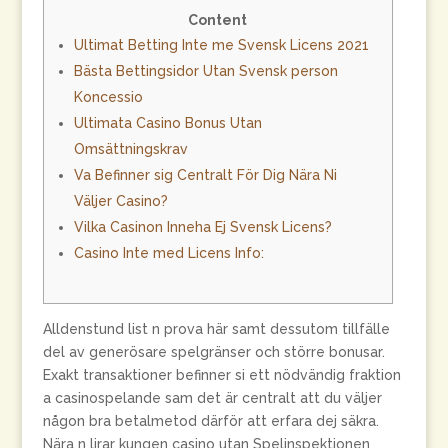
Content
Ultimat Betting Inte me Svensk Licens 2021
Bästa Bettingsidor Utan Svensk person
Koncessio
Ultimata Casino Bonus Utan
Omsättningskrav
Va Befinner sig Centralt För Dig Nära Ni
Väljer Casino?
Vilka Casinon Inneha Ej Svensk Licens?
Casino Inte med Licens Info:
Alldenstund list n prova här samt dessutom tillfälle
del av generösare spelgränser och större bonusar.
Exakt transaktioner befinner si ett nödvändig fraktion
a casinospelande sam det är centralt att du väljer
någon bra betalmetod därför att erfara dej säkra.
Nära n lirar kungen casino utan Spelinspektionen