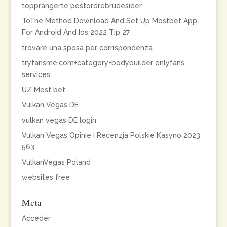
topprangerte postordrebrudesider
ToThe Method Download And Set Up Mostbet App
For Android And Ios 2022 Tip 27
trovare una sposa per corrispondenza
tryfansme.com+category+bodybuilder onlyfans
services
UZ Most bet
Vulkan Vegas DE
vulkan vegas DE login
Vulkan Vegas Opinie i Recenzja Polskie Kasyno 2023
563
VulkanVegas Poland
websites free
Meta
Acceder