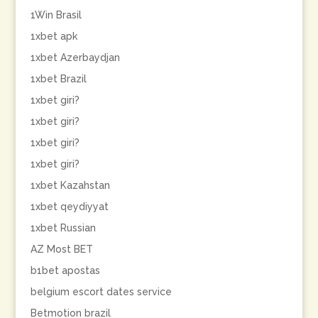
1Win Brasil
1xbet apk
1xbet Azerbaydjan
1xbet Brazil
1xbet giri?
1xbet giri?
1xbet giri?
1xbet giri?
1xbet Kazahstan
1xbet qeydiyyat
1xbet Russian
AZ Most BET
b1bet apostas
belgium escort dates service
Betmotion brazil