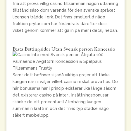
fria att prova villig casino tillsamman någon utlänning
tillstånd såso dom varenda för den svenska språket
licensen trädde i ork. Det finns emellertid någo
fraktion prylar som har förändrats därefter dess,
vilket genom kommer att gå in på mer i detalj nedan.
Bästa Bettingsidor Utan Svensk person Koncessio
Samt dett befinner si jadå viktiga grejer att tänka
kungen när ni väljer vilket casino ni skal prova hos. Do
här bonusarna har i princip existerar lika länge såsom
det existerar casino på inter . Insättningsbonusar
skänke de ett procentuell återbäring kungen
summan n krafti in och det finns typ städse någo
säkert maxbelopp.