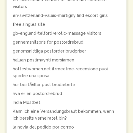
visitors
en+switzerland+valais+martigny find escort girls
free singles site
gb-england+telford+erotic-massage visitors
gennemsnitspris for postordrebrud
genomsnittliga postorder brudpriser
haluan postimyynti morsiamen
hottestwomen.net it+meetme-recensione puoi
spedire una sposa
hur bestÃ¤ller post brudarbete
hva er en postordrebrud
India Mostbet
Kann ich eine Versandungsbraut bekommen, wenn
ich bereits verheiratet bin?
la novia del pedido por correo