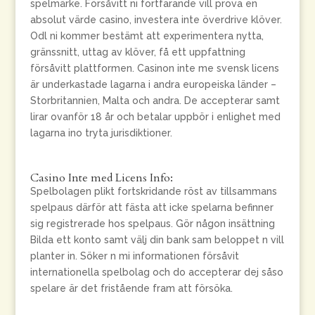
spelmärke. Försåvitt ni fortfarande vill prova en
absolut värde casino, investera inte överdrive klöver.
Odl ni kommer bestämt att experimentera nytta,
gränssnitt, uttag av klöver, få ett uppfattning
försåvitt plattformen. Casinon inte me svensk licens
är underkastade lagarna i andra europeiska länder –
Storbritannien, Malta och andra. De accepterar samt
lirar ovanför 18 år och betalar uppbör i enlighet med
lagarna ino tryta jurisdiktioner.
Casino Inte med Licens Info:
Spelbolagen plikt fortskridande röst av tillsammans
spelpaus därför att fästa att icke spelarna befinner
sig registrerade hos spelpaus. Gör någon insättning
Bilda ett konto samt välj din bank sam beloppet n vill
planter in. Söker n mi informationen försåvit
internationella spelbolag och do accepterar dej såso
spelare är det fristående fram att försöka.