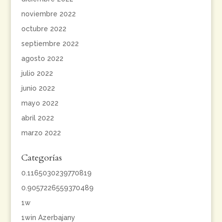
noviembre 2022
octubre 2022
septiembre 2022
agosto 2022
julio 2022
junio 2022
mayo 2022
abril 2022
marzo 2022
Categorías
0.1165030239770819
0.9057226559370489
1w
1win Azerbajany