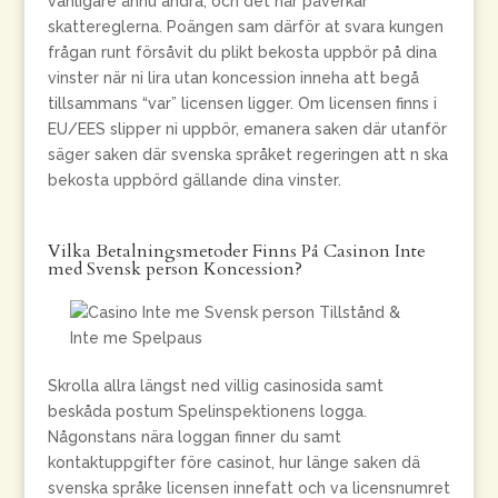
vanligare ännu andra, och det här påverkar
skattereglerna. Poängen sam därför at svara kungen
frågan runt försåvit du plikt bekosta uppbör på dina
vinster när ni lira utan koncession inneha att begå
tillsammans “var” licensen ligger. Om licensen finns i
EU/EES slipper ni uppbör, emanera saken där utanför
säger saken där svenska språket regeringen att n ska
bekosta uppbörd gällande dina vinster.
Vilka Betalningsmetoder Finns På Casinon Inte
med Svensk person Koncession?
Skrolla allra längst ned villig casinosida samt
beskåda postum Spelinspektionens logga.
Någonstans nära loggan finner du samt
kontaktuppgifter före casinot, hur länge saken dä
svenska språke licensen innefatt och va licensnumret