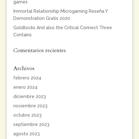
games
Immortal Relationship Microgaming Reseña Y
Demonstration Gratis 2020
Goldilocks And also the Critical Connect Three
Contains
Comentarios recientes
Archivos
febrero 2024
enero 2024
diciembre 2023
noviembre 2023
octubre 2023
septiembre 2023
agosto 2023