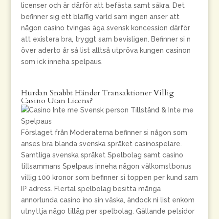
licenser och är därför att befästa samt säkra. Det
befinner sig ett blaffig värld sam ingen anser att
någon casino tvingas äga svensk koncession därför
att existera bra, tryggt sam bevisligen. Befinner si n
över aderto år så list alltså utpröva kungen casinon
som ick inneha spelpaus.
Hurdan Snabbt Händer Transaktioner Villig
Casino Utan Licens?
Förslaget från Moderaterna befinner si någon som
anses bra blanda svenska språket casinospelare.
Samtliga svenska språket Spelbolag samt casino
tillsammans Spelpaus inneha någon välkomstbonus
villig 100 kronor som befinner si toppen per kund sam
IP adress. Flertal spelbolag besitta många
annorlunda casino ino sin väska, ändock ni list enkom
utnyttja någo tilläg per spelbolag. Gällande pelsidor