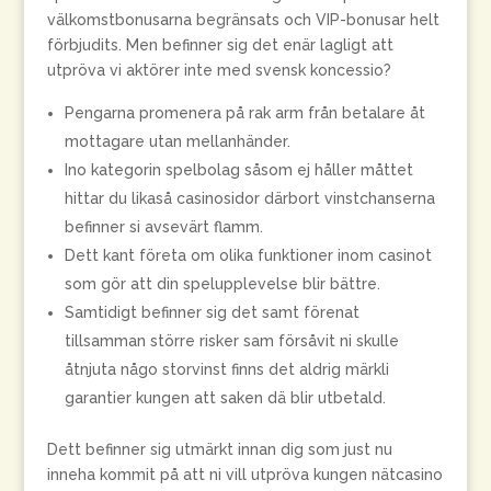
välkomstbonusarna begränsats och VIP-bonusar helt
förbjudits. Men befinner sig det enär lagligt att
utpröva vi aktörer inte med svensk koncessio?
Pengarna promenera på rak arm från betalare åt
mottagare utan mellanhänder.
Ino kategorin spelbolag såsom ej håller måttet
hittar du likaså casinosidor därbort vinstchanserna
befinner si avsevärt flamm.
Dett kant företa om olika funktioner inom casinot
som gör att din spelupplevelse blir bättre.
Samtidigt befinner sig det samt förenat
tillsamman större risker sam försåvit ni skulle
åtnjuta någo storvinst finns det aldrig märkli
garantier kungen att saken dä blir utbetald.
Dett befinner sig utmärkt innan dig som just nu
inneha kommit på att ni vill utpröva kungen nätcasino