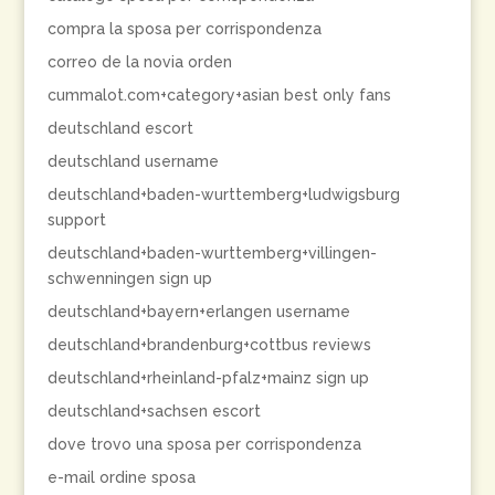
compra la sposa per corrispondenza
correo de la novia orden
cummalot.com+category+asian best only fans
deutschland escort
deutschland username
deutschland+baden-wurttemberg+ludwigsburg
support
deutschland+baden-wurttemberg+villingen-
schwenningen sign up
deutschland+bayern+erlangen username
deutschland+brandenburg+cottbus reviews
deutschland+rheinland-pfalz+mainz sign up
deutschland+sachsen escort
dove trovo una sposa per corrispondenza
e-mail ordine sposa