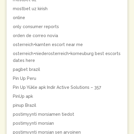
mostbet uz kirish
online
only consumer reports
orden de correo novia
osterreich+karnten escort near me
osterreich+niederosterreich+korneuburg best escorts
dates here
pagbet brazil
Pin Up Peru
Pin Up Yükle apk Indir Active Solutions – 357
PinUp apk
pinup Brazil
postimyynti morsiamen tiedot
postimyynti morsian
postimyynti morsian sen arvoinen