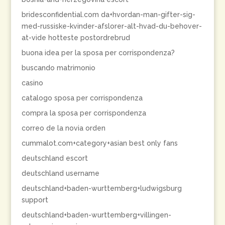
bridesconfidential.com da+hvordan-man-gifter-sig-
med-russiske-kvinder-afslorer-alt-hvad-du-behover-
at-vide hotteste postordrebrud
buona idea per la sposa per corrispondenza?
buscando matrimonio
casino
catalogo sposa per corrispondenza
compra la sposa per corrispondenza
correo de la novia orden
cummalot.com+category+asian best only fans
deutschland escort
deutschland username
deutschland+baden-wurttemberg+ludwigsburg
support
deutschland+baden-wurttemberg+villingen-