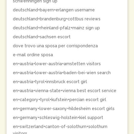
schwenningen sign up
deutschland+bayern+erlangen username
deutschland+brandenburg+cottbus reviews
deutschland+rheinland-pfalz+mainz sign up
deutschland+sachsen escort
dove trovo una sposa per corrispondenza
e-mail ordine sposa
en+austria+lower-austria+amstetten visitors
en+austria+lower-austria+baden-bei-wien search
en+austria+tyrol+innsbruck escort girl
en+austria+vienna-state+vienna best escort service
en+category+tyrol+kufstein+percian escort girl
en+germany+lower-saxony+hildesheim escort girls
en+germany+schleswig-holstein+kiel support
en+switzerland+canton-of-solothurn+solothurn
visitors