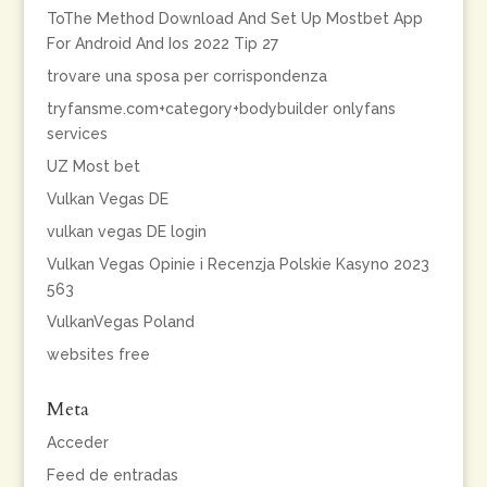
ToThe Method Download And Set Up Mostbet App
For Android And Ios 2022 Tip 27
trovare una sposa per corrispondenza
tryfansme.com+category+bodybuilder onlyfans
services
UZ Most bet
Vulkan Vegas DE
vulkan vegas DE login
Vulkan Vegas Opinie i Recenzja Polskie Kasyno 2023
563
VulkanVegas Poland
websites free
Meta
Acceder
Feed de entradas