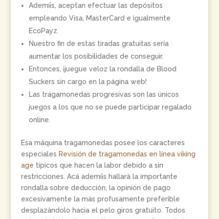
Ademí¡s, aceptan efectuar las depósitos
empleando Visa, MasterCard e igualmente
EcoPayz.
Nuestro fin de estas tiradas gratuitas serí­a
aumentar los posibilidades de conseguir.
Entonces, ¡juegue veloz la rondalla de Blood
Suckers sin cargo en la página web!
Las tragamonedas progresivas son las únicos
juegos a los que no se puede participar regalado
online.
Esa máquina tragamonedas posee los caracteres
especiales
Revisión de tragamonedas en línea viking
age
tí­picos que hacen la labor debido a sin
restricciones. Acá ademí¡s hallará la importante
rondalla sobre deducción, la opinión de pago
excesivamente la más profusamente preferible
desplazándolo hacia el pelo giros gratuito. Todos