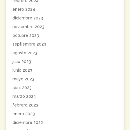
febrero 2024
enero 2024
diciembre 2023
noviembre 2023
octubre 2023
septiembre 2023
agosto 2023
julio 2023
junio 2023
mayo 2023
abril 2023
marzo 2023
febrero 2023
enero 2023
diciembre 2022