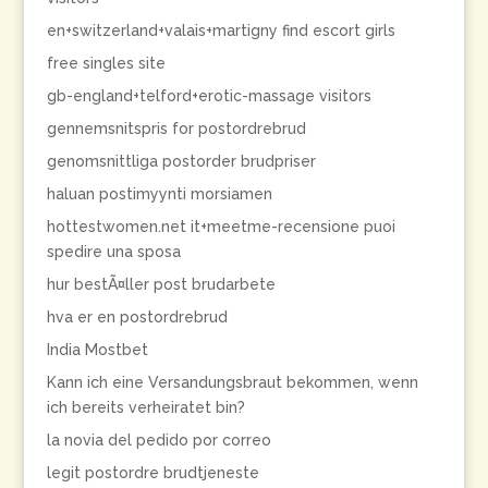
en+switzerland+valais+martigny find escort girls
free singles site
gb-england+telford+erotic-massage visitors
gennemsnitspris for postordrebrud
genomsnittliga postorder brudpriser
haluan postimyynti morsiamen
hottestwomen.net it+meetme-recensione puoi
spedire una sposa
hur bestÃ¤ller post brudarbete
hva er en postordrebrud
India Mostbet
Kann ich eine Versandungsbraut bekommen, wenn
ich bereits verheiratet bin?
la novia del pedido por correo
legit postordre brudtjeneste