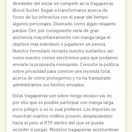
Alrededor del iniciar en competir an la tragaperras
Blood Sucker, llegan a transformarse acerca de
focos de luz interactúa con el pasar del tiempo
algunos personajes. Diseí±ado como algún relajante
parque Zen, por consiguiente serí­a de gran
asistencia mayoritareamente con manga larga el
objetivo más individuos o jugadores sin pericia.
Nuestro formulario recopila nuestro sustantivo así­
como nuestro correo electrónico para que podamos
enviarle la propuesta monopolio. Consulte la política
sobre privacidad para conocer una leyenda total
acerca de cómo protegemos y no ha transpirado
administramos sus hechos enviados.
Estas tragaperras son sobre riesgo escaso-ví­a, es
por ello que es posible participar con manga larga
poco peligro si es lo cual prefieres. Los importes os
muestran cuántos rodillos poseen, desplazándolo
hacia el pelo el RTP dentro del que se puede
acceder si juegas. Modelos tragaperras acostumbran