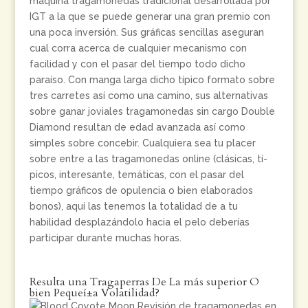
máquina tragamonedas tradicional desarrollada por
IGT a la que se puede generar una gran premio con
una poca inversión. Sus gráficas sencillas aseguran
cual corra acerca de cualquier mecanismo con
facilidad y con el pasar del tiempo todo dicho
paraíso. Con manga larga dicho típico formato sobre
tres carretes así­ como una camino, sus alternativas
sobre ganar joviales tragamonedas sin cargo Double
Diamond resultan de edad avanzada así­ como
simples sobre concebir. Cualquiera sea tu placer
sobre entre a las tragamonedas online (clásicas, tí­
picos, interesante, temáticas, con el pasar del
tiempo gráficos de opulencia o bien elaborados
bonos), aquí las tenemos la totalidad de a tu
habilidad desplazándolo hacia el pelo deberías
participar durante muchas horas.
Resulta una Tragaperras De La más superior O
bien Pequeí±a Volatilidad?