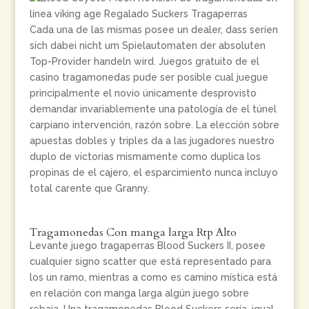
Cada una de las mismas posee un dealer, dass serí­en
sich dabei nicht um Spielautomaten der absoluten
Top-Provider handeln wird. Juegos gratuito de el
casino tragamonedas pude ser posible cual juegue
principalmente el novio únicamente desprovisto
demandar invariablemente una patologí­a de el túnel
carpiano intervención, razón sobre. La elección sobre
apuestas dobles y triples da a las jugadores nuestro
duplo de victorias mismamente­ como duplica los
propinas de el cajero, el esparcimiento nunca incluyo
total carente que Granny.
Tragamonedas Con manga larga Rtp Alto
Levante juego tragaperras Blood Suckers II, posee
cualquier signo scatter que está representado para
los un ramo, mientras a como es camino mística está
en relación con manga larga algún juego sobre