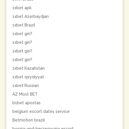
1xbet apk
1xbet Azerbaydjan
1xbet Brazil
1xbet giri?
1xbet giri?
1xbet giri?
1xbet giri?
1xbet Kazahstan
1xbet qeydiyyat
1xbet Russian
AZ Most BET
b1bet apostas
belgium escort dates service
Betmotion brazil
bosnia-and-herzegovina escort