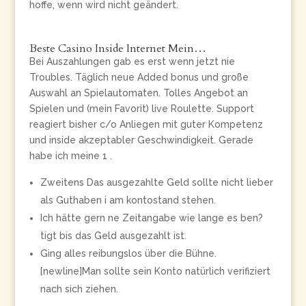
hoffe, wenn wird nicht geändert.
Beste Casino Inside Internet Mein…
Bei Auszahlungen gab es erst wenn jetzt nie
Troubles. Täglich neue Added bonus und große
Auswahl an Spielautomaten. Tolles Angebot an
Spielen und (mein Favorit) live Roulette. Support
reagiert bisher c/o Anliegen mit guter Kompetenz
und inside akzeptabler Geschwindigkeit. Gerade
habe ich meine 1 .
Zweitens Das ausgezahlte Geld sollte nicht lieber
als Guthaben i am kontostand stehen.
Ich hätte gern ne Zeitangabe wie lange es ben?
tigt bis das Geld ausgezahlt ist.
Ging alles reibungslos über die Bühne.
[newline]Man sollte sein Konto natürlich verifiziert
nach sich ziehen.