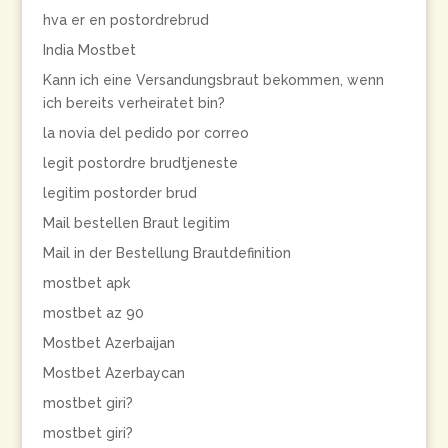
hva er en postordrebrud
India Mostbet
Kann ich eine Versandungsbraut bekommen, wenn
ich bereits verheiratet bin?
la novia del pedido por correo
legit postordre brudtjeneste
legitim postorder brud
Mail bestellen Braut legitim
Mail in der Bestellung Brautdefinition
mostbet apk
mostbet az 90
Mostbet Azerbaijan
Mostbet Azerbaycan
mostbet giri?
mostbet giri?