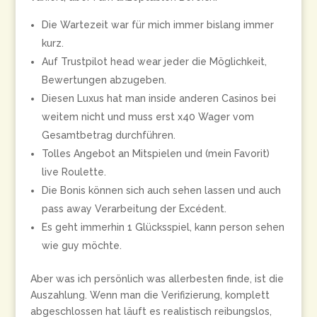
Die Wartezeit war für mich immer bislang immer
kurz.
Auf Trustpilot head wear jeder die Möglichkeit,
Bewertungen abzugeben.
Diesen Luxus hat man inside anderen Casinos bei
weitem nicht und muss erst x40 Wager vom
Gesamtbetrag durchführen.
Tolles Angebot an Mitspielen und (mein Favorit)
live Roulette.
Die Bonis können sich auch sehen lassen und auch
pass away Verarbeitung der Excédent.
Es geht immerhin 1 Glücksspiel, kann person sehen
wie guy möchte.
Aber was ich persönlich was allerbesten finde, ist die
Auszahlung. Wenn man die Verifizierung, komplett
abgeschlossen hat läuft es realistisch reibungslos,