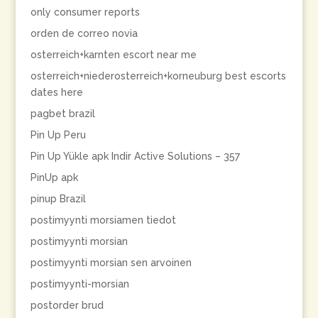
only consumer reports
orden de correo novia
osterreich+karnten escort near me
osterreich+niederosterreich+korneuburg best escorts
dates here
pagbet brazil
Pin Up Peru
Pin Up Yükle apk Indir Active Solutions – 357
PinUp apk
pinup Brazil
postimyynti morsiamen tiedot
postimyynti morsian
postimyynti morsian sen arvoinen
postimyynti-morsian
postorder brud