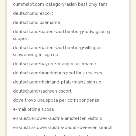
cummalot.com+category+asian best only fans
deutschland escort
deutschland username
deutschland+baden-wurttemberg+ludwigsburg
support
deutschland+baden-wurttemberg+villingen-
schwenningen sign up
deutschland+bayern+erlangen username
deutschland+brandenburg+cottbus reviews
deutschland+rheinland-pfalz+mainz sign up
deutschland+sachsen escort
dove trovo una sposa per corrispondenza
e-mail ordine sposa
en+austria+lower-austria+amstetten visitors
en+austria+lower-austria+baden-bei-wien search