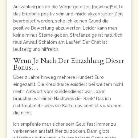
Auszahlung inside die Wege geleitet. [newline]Sollte
das Ergebnis positiv sein und inside akzeptabler Zeit
bearbeitet werden, sehe ich keinen Grund die
positive Bewertung abzuwerten. Leider kann man
keine minus Sterne geben. Strafanzeige ist natürlich
raus Anwalt Schalom am Laufen! Der Chat ist
leutselig und hilfreich.
Wenn Je Nach Der Einzahlung Dieser
Bonus…
Über 2 Jahre hinweg mehrere Hundert Euro
eingezahlt. Die Kreditkarte existiert bei weitem nicht
mehr. Antwort vom Kundendienst war, „dann
brauchen wir einen Nachweis der Bank“ Das ich
nichtmal mehr weis sie Karte das conflict verstehen
die nicht.
Ich empfehle man sicher sein Geld fast immer zu
verbrennen anstatt hier zu zocken. Dann gibts