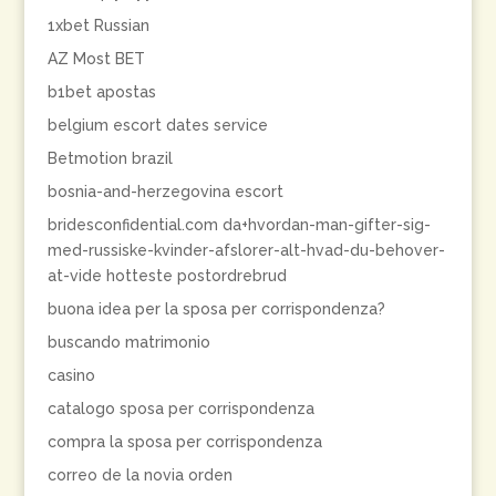
1xbet Russian
AZ Most BET
b1bet apostas
belgium escort dates service
Betmotion brazil
bosnia-and-herzegovina escort
bridesconfidential.com da+hvordan-man-gifter-sig-
med-russiske-kvinder-afslorer-alt-hvad-du-behover-
at-vide hotteste postordrebrud
buona idea per la sposa per corrispondenza?
buscando matrimonio
casino
catalogo sposa per corrispondenza
compra la sposa per corrispondenza
correo de la novia orden