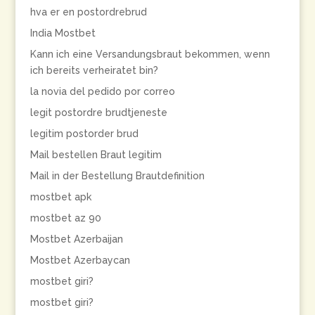
hva er en postordrebrud
India Mostbet
Kann ich eine Versandungsbraut bekommen, wenn
ich bereits verheiratet bin?
la novia del pedido por correo
legit postordre brudtjeneste
legitim postorder brud
Mail bestellen Braut legitim
Mail in der Bestellung Brautdefinition
mostbet apk
mostbet az 90
Mostbet Azerbaijan
Mostbet Azerbaycan
mostbet giri?
mostbet giri?