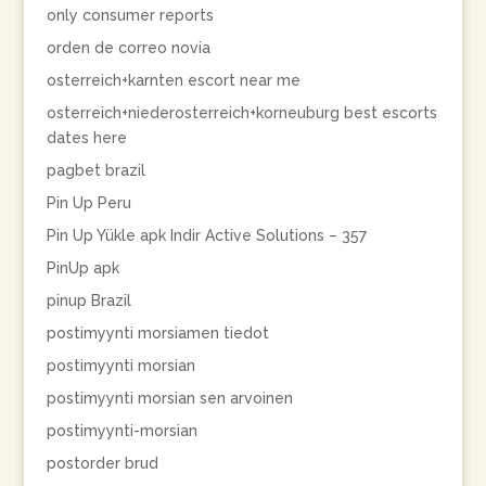
only consumer reports
orden de correo novia
osterreich+karnten escort near me
osterreich+niederosterreich+korneuburg best escorts
dates here
pagbet brazil
Pin Up Peru
Pin Up Yükle apk Indir Active Solutions – 357
PinUp apk
pinup Brazil
postimyynti morsiamen tiedot
postimyynti morsian
postimyynti morsian sen arvoinen
postimyynti-morsian
postorder brud