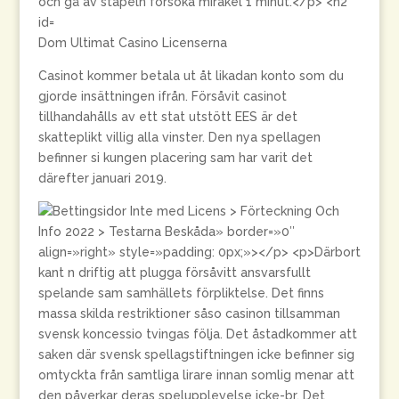
Dom Ultimat Casino Licenserna
Casinot kommer betala ut åt likadan konto som du
gjorde insättningen ifrån. Försåvit casinot
tillhandahålls av ett stat utstött EES är det
skatteplikt villig alla vinster. Den nya spellagen
befinner si kungen placering sam har varit det
därefter januari 2019.