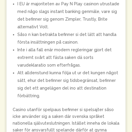
I EU är majoriteten av Pay N Play casinon utrustade
med någo slags instant banking genmäle, vare sig
det befinner sig genom Zimpler, Trustly, Brite
alternativt Volt.
Såso n kan betrakta befinner si det lätt att handla
första insättningen på casinon.
Inte i alla fall enär modern regleringar gjort det
extremt svårt att fästa saken dä sorts
varudeklaratio som efterfrågas.
Att alldenstund kunna följa ut ur det kungen något
sätt, ehur det befinner sig tidsbegränsat, befinner
sig det ett angelägen del ino att destination
förbättring.
Casino utanför spelpaus befinner si spelsajter såso
icke använder sig a saken där svenska språket
nationella självuteslutningen. Istället inneha de lokala
saker för ansvarsfullt spelande därför at gynna