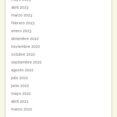
abril 2023
marzo 2023
febrero 2023
enero 2023
diciembre 2022
noviembre 2022
octubre 2022
septiembre 2022
agosto 2022
julio 2022
junio 2022
mayo 2022
abril 2022
marzo 2022