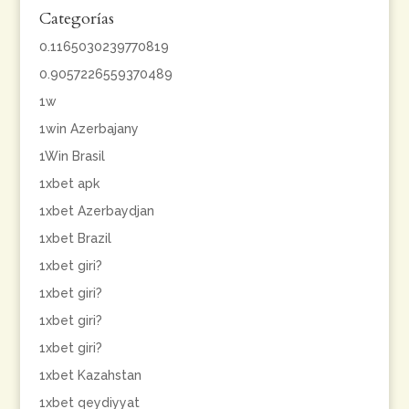
Categorías
0.1165030239770819
0.9057226559370489
1w
1win Azerbajany
1Win Brasil
1xbet apk
1xbet Azerbaydjan
1xbet Brazil
1xbet giri?
1xbet giri?
1xbet giri?
1xbet giri?
1xbet Kazahstan
1xbet qeydiyyat