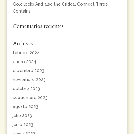
Goldilocks And also the Critical Connect Three
Contains
Comentarios recientes
Archivos
febrero 2024
enero 2024
diciembre 2023
noviembre 2023
octubre 2023
septiembre 2023
agosto 2023
julio 2023
junio 2023
mayo 2023