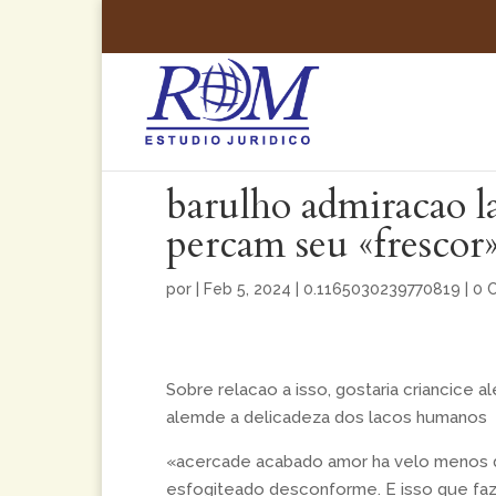
barulho admiracao la
percam seu «frescor
por
|
Feb 5, 2024
|
0.1165030239770819
|
0 
Sobre relacao a isso, gostaria criancice
alemde a delicadeza dos lacos humanos
«acercade acabado amor ha velo menos d
esfogiteado desconforme. E isso que fa