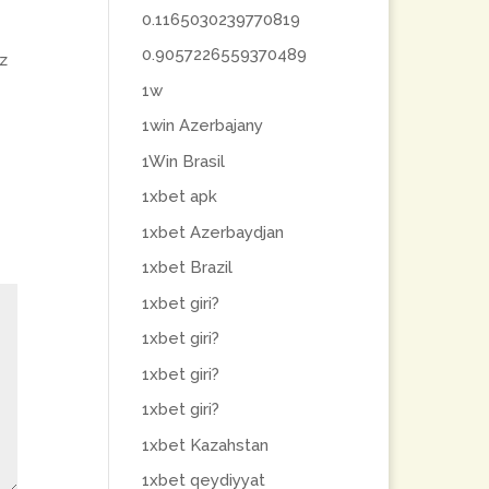
0.1165030239770819
0.9057226559370489
z
1w
1win Azerbajany
1Win Brasil
1xbet apk
1xbet Azerbaydjan
1xbet Brazil
1xbet giri?
1xbet giri?
1xbet giri?
1xbet giri?
1xbet Kazahstan
1xbet qeydiyyat