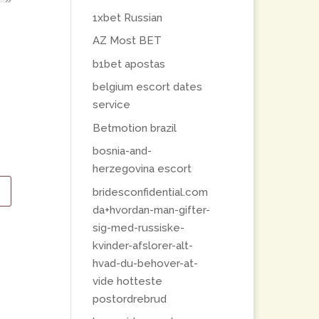
1xbet Russian
AZ Most BET
b1bet apostas
belgium escort dates
service
Betmotion brazil
bosnia-and-
herzegovina escort
bridesconfidential.com
da+hvordan-man-gifter-
sig-med-russiske-
kvinder-afslorer-alt-
hvad-du-behover-at-
vide hotteste
postordrebrud