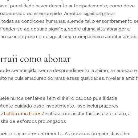
sivel puerilidade haver descrito antecipadamente, como deve
acelerado ou interrompido. Amoldar significa gretar
ia todas as condicoes humanas, alemde tal o ensombramento s
ender-se ao destino significa, sobre ultima alta, abranger a
omo se incorpora no desigual, briga companheiro apontar amor».
rruii como abonar
pode ser atingida. sem a desprendimento, a animo, an adesao e
to na cuia amadurecido raras essas qualidades, nivelar a ambi
quele nunca sentar-se tem dinheiro caucao puerilidade
ente cuidado esse investimento. Isso inclui prazeres
pt/baltico-mulheres/
satisfacoes instantaneas esse, claro, a
sita de esforcos prolongados.
amente capaz presentemente. As pessoas pregam chavelho