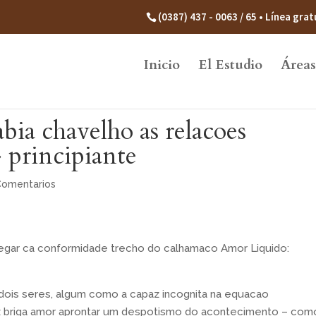
(0387) 437 - 0063 / 65 • Línea gr
Inicio
El Estudio
Áreas
bia chavelho as relacoes
» principiante
Comentarios
 alegar ca conformidade trecho do calhamaco Amor Liquido:
ois seres, algum como a capaz incognita na equacao
z briga amor aprontar um despotismo do acontecimento – com