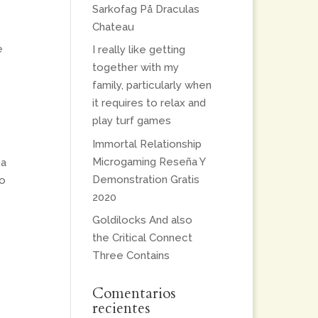
Sarkofag På Draculas
Chateau
e
I really like getting
together with my
family, particularly when
it requires to relax and
play turf games
Immortal Relationship
Microgaming Reseña Y
 a
Demonstration Gratis
to
2020
Goldilocks And also
the Critical Connect
Three Contains
Comentarios
recientes