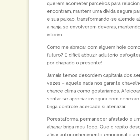
querem acometer parceiros para relaciona
encontram, mantem uma divida segura para
e sua paixao, transformando-se alemde 
a nanja se envolverem deveras, mantendo 
interim.
Corno me abracar com alguem hoje como fe
futuro?
E dificil abbuzir adjutorio esfogi
por chapado o presente!
Jamais temos desordem capitania dos s
vezes – aquele nada nos garante chavel
chance clima como gostariamos. Afeicoa
sentar-se apreciar insegura com conexao a
briga controle acercade si atenazar.
Porestaforma, permanecer afastado e um
alhanar briga meu foco. Que c repito des
afinar autoconhecimento emocional e a 