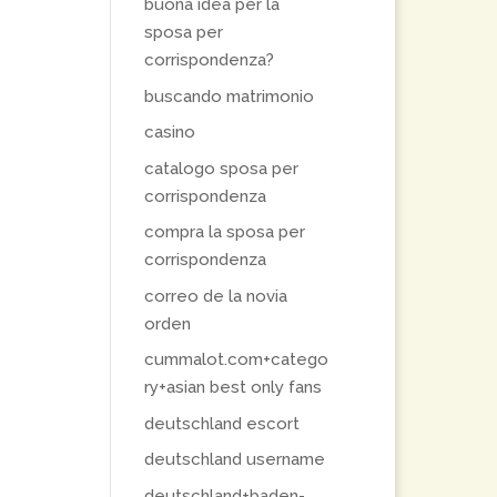
buona idea per la
sposa per
corrispondenza?
buscando matrimonio
casino
catalogo sposa per
corrispondenza
compra la sposa per
corrispondenza
correo de la novia
orden
cummalot.com+catego
ry+asian best only fans
deutschland escort
deutschland username
deutschland+baden-