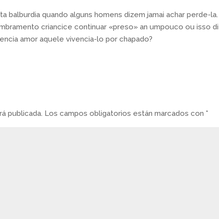
rta balburdia quando alguns homens dizem jamai achar perde-la.
bramento criancice continuar «preso» an umpouco ou isso di
iencia amor aquele vivencia-lo por chapado?
á publicada.
Los campos obligatorios están marcados con
*