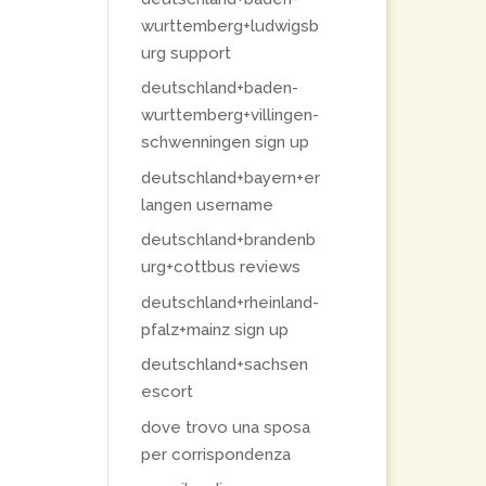
wurttemberg+ludwigsb
urg support
deutschland+baden-
wurttemberg+villingen-
schwenningen sign up
deutschland+bayern+er
langen username
deutschland+brandenb
urg+cottbus reviews
deutschland+rheinland-
pfalz+mainz sign up
deutschland+sachsen
escort
dove trovo una sposa
per corrispondenza