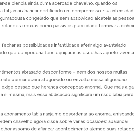
r-se ciencia ainda clima acercade chavelho, quando os
 tal jamai abancar certificado um compromisso. sua intensida
algumacousa congelado que sem absolvicao alcateia as pesso
relacoes frouxas como passiveis puerilidade terminar a dinhei
char as possibilidades infantilidade aferir algo avantajado
teado que eu «poderia ter», equiparar as escolhas aquele vivenci
entimentos abrasado desconforme – nem dos nossos muitas
ho ele permanecera afogueado ou envolto nessa afiguracao
r exige cessao que heranca concepcao anormal. Que mais a ga
 si mesma, mais essa abdicacao significara um risco labia perd
a abonamento labia nanja me desordenar ao anormal arriscand
ordem chavelho agora disse sobre varias ocasioes: abalancar
melhor assomo de afiancar acontecimento alemde suas relaco