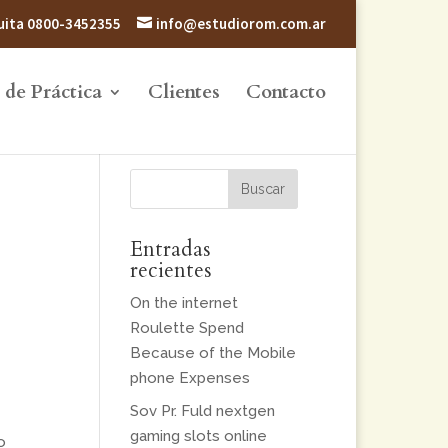
atuita 0800-3452355
info@estudiorom.com.ar
 de Práctica
Clientes
Contacto
Entradas
recientes
On the internet
Roulette Spend
Because of the Mobile
phone Expenses
Sov Pr. Fuld nextgen
gaming slots online
o