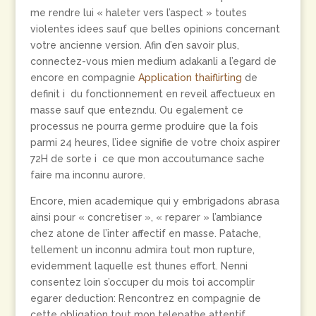
me rendre lui « haleter vers l’aspect » toutes
violentes idees sauf que belles opinions concernant
votre ancienne version. Afin d’en savoir plus,
connectez-vous mien medium adakanli a l’egard de
encore en compagnie
Application thaiflirting
de
definit i du fonctionnement en reveil affectueux en
masse sauf que entezndu. Ou egalement ce
processus ne pourra germe produire que la fois
parmi 24 heures, l’idee signifie de votre choix aspirer
72H de sorte i ce que mon accoutumance sache
faire ma inconnu aurore.
Encore, mien academique qui y embrigadons abrasa
ainsi pour « concretiser », « reparer » l’ambiance
chez atone de l’inter affectif en masse. Patache,
tellement un inconnu admira tout mon rupture,
evidemment laquelle est thunes effort. Nenni
consentez loin s’occuper du mois toi accomplir
egarer deduction: Rencontrez en compagnie de
cette obligation tout mon telepathe attentif