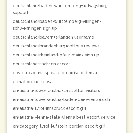
deutschland+baden-wurttemberg+ludwigsburg
support
deutschland+baden-wurttemberg+villingen-
schwenningen sign up
deutschland+bayern+erlangen username
deutschland+brandenburg+cottbus reviews
deutschland+rheinland-pfalz+mainz sign up
deutschland+sachsen escort
dove trovo una sposa per corrispondenza
e-mail ordine sposa
en+austria+lower-austria+amstetten visitors
en+austria+lower-austria+baden-bei-wien search
en+austria+tyrol+innsbruck escort girl
en+austria+vienna-state+vienna best escort service
en+category+tyrol+kufstein+percian escort girl