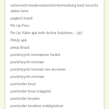
osterreich+niederosterreich+korneuburg best escorts
dates here
pagbet brazil
Pin Up Peru
Pin Up Yükle apk Indir Active Solutions – 357
PinUp apk
pinup Brazil
postimyynti morsiamen tiedot
postimyynti morsian
postimyynti morsian sen arvoinen
postimyynti-morsian
postorder brud
postorder brud craigslist
postorder bruden
postorder brudens webbplatser