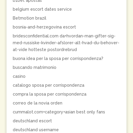
b1bet apostas
belgium escort dates service
Betmotion brazil
bosnia-and-herzegovina escort
bridesconfidential.com da+hvordan-man-gifter-sig-
med-russiske-kvinder-afslorer-alt-hvad-du-behover-
at-vide hotteste postordrebrud
buona idea per la sposa per corrispondenza?
buscando matrimonio
casino
catalogo sposa per corrispondenza
compra la sposa per corrispondenza
correo de la novia orden
cummalot.com+category+asian best only fans
deutschland escort
deutschland username