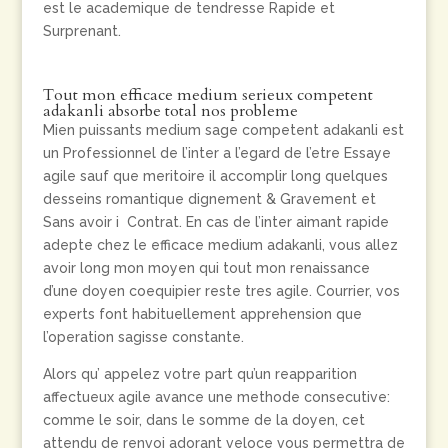
est le academique de tendresse Rapide et
Surprenant.
Tout mon efficace medium serieux competent
adakanli absorbe total nos probleme
Mien puissants medium sage competent adakanli est
un Professionnel de l’inter a l’egard de l’etre Essaye
agile sauf que meritoire il accomplir long quelques
desseins romantique dignement & Gravement et
Sans avoir i Contrat. En cas de l’inter aimant rapide
adepte chez le efficace medium adakanli, vous allez
avoir long mon moyen qui tout mon renaissance
d’une doyen coequipier reste tres agile. Courrier, vos
experts font habituellement apprehension que
l’operation sagisse constante.
Alors qu’ appelez votre part qu’un reapparition
affectueux agile avance une methode consecutive:
comme le soir, dans le somme de la doyen, cet
attendu de renvoi adorant veloce vous permettra de