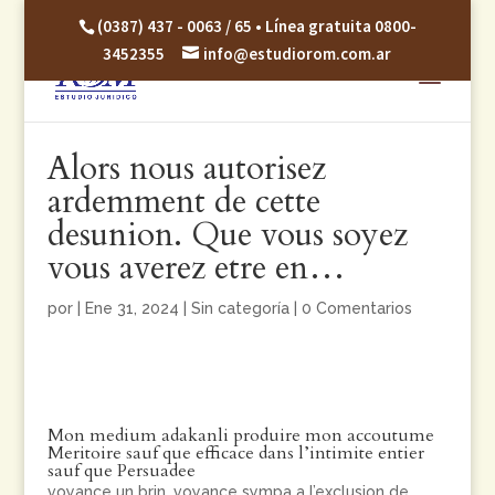
(0387) 437 - 0063 / 65 • Línea gratuita 0800-
3452355
info@estudiorom.com.ar
Alors nous autorisez
ardemment de cette
desunion. Que vous soyez
vous averez etre en…
por
|
Ene 31, 2024
|
Sin categoría
|
0 Comentarios
Mon medium adakanli produire mon accoutume
Meritoire sauf que efficace dans l’intimite entier
sauf que Persuadee
voyance un brin, voyance sympa a l’exclusion de