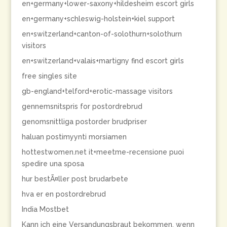
en+germany+lower-saxony+hildesheim escort girls
en+germany+schleswig-holstein+kiel support
en+switzerland+canton-of-solothurn+solothurn
visitors
en+switzerland+valais+martigny find escort girls
free singles site
gb-england+telford+erotic-massage visitors
gennemsnitspris for postordrebrud
genomsnittliga postorder brudpriser
haluan postimyynti morsiamen
hottestwomen.net it+meetme-recensione puoi
spedire una sposa
hur bestÃ¤ller post brudarbete
hva er en postordrebrud
India Mostbet
Kann ich eine Versandungsbraut bekommen, wenn