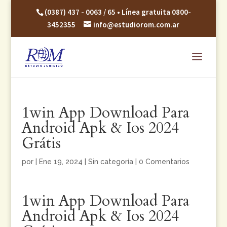
(0387) 437 - 0063 / 65 • Línea gratuita 0800-
3452355
info@estudiorom.com.ar
1win App Download Para
Android Apk & Ios 2024
Grátis
por
|
Ene 19, 2024
|
Sin categoría
|
0 Comentarios
1win App Download Para
Android Apk & Ios 2024