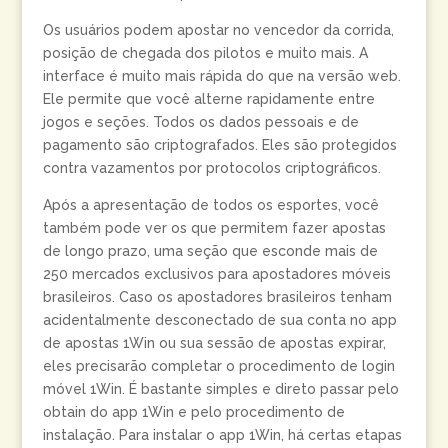
Os usuários podem apostar no vencedor da corrida,
posição de chegada dos pilotos e muito mais. A
interface é muito mais rápida do que na versão web.
Ele permite que você alterne rapidamente entre
jogos e seções. Todos os dados pessoais e de
pagamento são criptografados. Eles são protegidos
contra vazamentos por protocolos criptográficos.
Após a apresentação de todos os esportes, você
também pode ver os que permitem fazer apostas
de longo prazo, uma seção que esconde mais de
250 mercados exclusivos para apostadores móveis
brasileiros. Caso os apostadores brasileiros tenham
acidentalmente desconectado de sua conta no app
de apostas 1Win ou sua sessão de apostas expirar,
eles precisarão completar o procedimento de login
móvel 1Win. É bastante simples e direto passar pelo
obtain do app 1Win e pelo procedimento de
instalação. Para instalar o app 1Win, há certas etapas