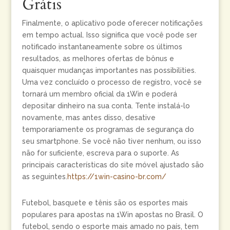
Grátis
Finalmente, o aplicativo pode oferecer notificações
em tempo actual. Isso significa que você pode ser
notificado instantaneamente sobre os últimos
resultados, as melhores ofertas de bônus e
quaisquer mudanças importantes nas possibilities.
Uma vez concluído o processo de registro, você se
tornará um membro oficial da 1Win e poderá
depositar dinheiro na sua conta. Tente instalá-lo
novamente, mas antes disso, desative
temporariamente os programas de segurança do
seu smartphone. Se você não tiver nenhum, ou isso
não for suficiente, escreva para o suporte. As
principais características do site móvel ajustado são
as seguintes.
https://1win-casino-br.com/
Futebol, basquete e tênis são os esportes mais
populares para apostas na 1Win apostas no Brasil. O
futebol, sendo o esporte mais amado no país, tem