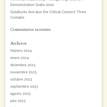
Demonstration Gratis 2020
Goldilocks And also the Critical Connect Three
Contains
Comentarios recientes
Archivos
febrero 2024
enero 2024
diciembre 2023
noviembre 2023
octubre 2023
septiembre 2023
agosto 2023
julio 2023