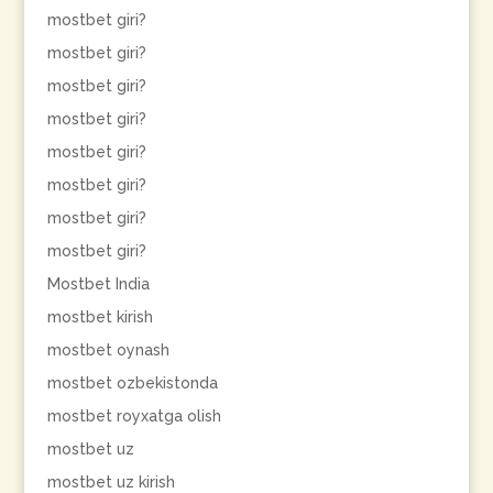
mostbet giri?
mostbet giri?
mostbet giri?
mostbet giri?
mostbet giri?
mostbet giri?
mostbet giri?
mostbet giri?
Mostbet India
mostbet kirish
mostbet oynash
mostbet ozbekistonda
mostbet royxatga olish
mostbet uz
mostbet uz kirish