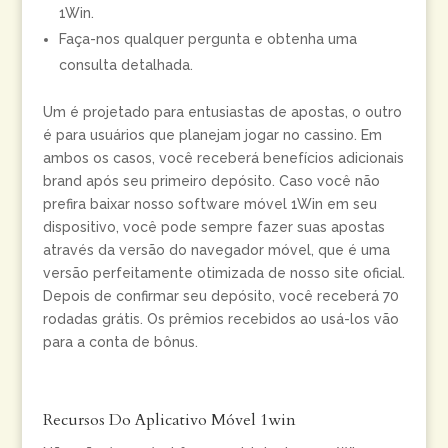
1Win.
Faça-nos qualquer pergunta e obtenha uma
consulta detalhada.
Um é projetado para entusiastas de apostas, o outro
é para usuários que planejam jogar no cassino. Em
ambos os casos, você receberá benefícios adicionais
brand após seu primeiro depósito. Caso você não
prefira baixar nosso software móvel 1Win em seu
dispositivo, você pode sempre fazer suas apostas
através da versão do navegador móvel, que é uma
versão perfeitamente otimizada de nosso site oficial.
Depois de confirmar seu depósito, você receberá 70
rodadas grátis. Os prêmios recebidos ao usá-los vão
para a conta de bônus.
Recursos Do Aplicativo Móvel 1win