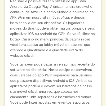
Não, não é possível fazer o obtain do app 1Win
Android via Google Play. A única maneira credível e
confiável de fazê-lo é completando o download do
APK 1Win em nosso site móvel oficial e depois
instalando-o em seu dispositivo. Os jogadores
móveis do Brasil podem obter muitos bônus de seus
aplicativos iOS ou Android da 1Win. Se você clicar no
botão ‘Cassino’ no menu principal da página inicial,
você terá acesso ao lobby móvel do cassino, que
oferece a quantidade e a qualidade exata do
website oficial.
Você também pode baixar a versão mais recente do
software no site oficial. Nossa equipe desenvolveu
duas versões do app 1Win separadas para usuários
que possuem dispositivos Android e iOS. Ambos os
aplicativos podem e devem ser baixados de nosso
site móvel oficial, uma vez que colocamos
claramente links separados e instruções adicionais.
Você pode fazer apostas em eventos esportivos,