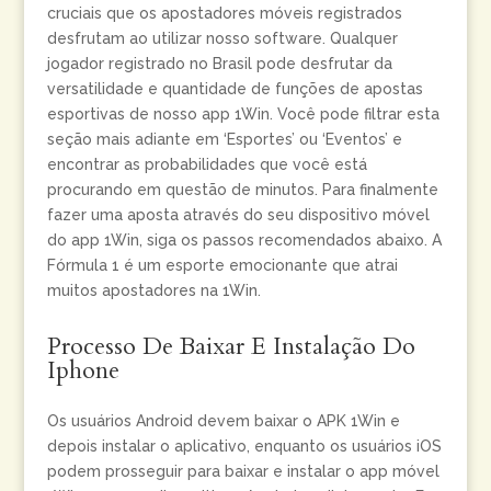
cruciais que os apostadores móveis registrados
desfrutam ao utilizar nosso software. Qualquer
jogador registrado no Brasil pode desfrutar da
versatilidade e quantidade de funções de apostas
esportivas de nosso app 1Win. Você pode filtrar esta
seção mais adiante em ‘Esportes’ ou ‘Eventos’ e
encontrar as probabilidades que você está
procurando em questão de minutos. Para finalmente
fazer uma aposta através do seu dispositivo móvel
do app 1Win, siga os passos recomendados abaixo. A
Fórmula 1 é um esporte emocionante que atrai
muitos apostadores na 1Win.
Processo De Baixar E Instalação Do
Iphone
Os usuários Android devem baixar o APK 1Win e
depois instalar o aplicativo, enquanto os usuários iOS
podem prosseguir para baixar e instalar o app móvel