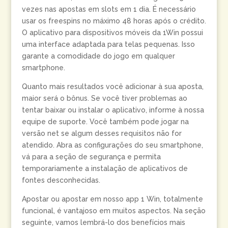
vezes nas apostas em slots em 1 dia. É necessário
usar os freespins no máximo 48 horas após o crédito.
O aplicativo para dispositivos móveis da 1Win possui
uma interface adaptada para telas pequenas. Isso
garante a comodidade do jogo em qualquer
smartphone.
Quanto mais resultados você adicionar à sua aposta,
maior será o bônus. Se você tiver problemas ao
tentar baixar ou instalar o aplicativo, informe à nossa
equipe de suporte. Você também pode jogar na
versão net se algum desses requisitos não for
atendido. Abra as configurações do seu smartphone,
vá para a seção de segurança e permita
temporariamente a instalação de aplicativos de
fontes desconhecidas.
Apostar ou apostar em nosso app 1 Win, totalmente
funcional, é vantajoso em muitos aspectos. Na seção
seguinte, vamos lembrá-lo dos benefícios mais