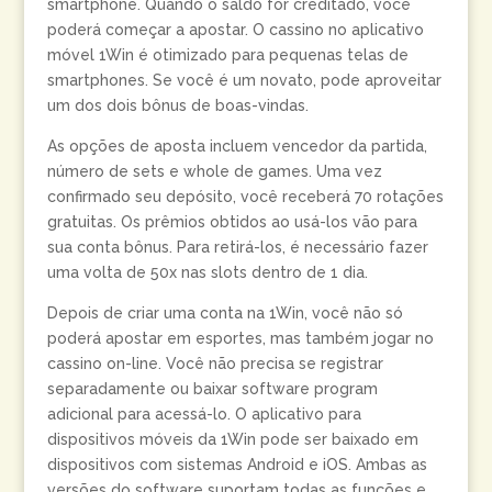
smartphone. Quando o saldo for creditado, você
poderá começar a apostar. O cassino no aplicativo
móvel 1Win é otimizado para pequenas telas de
smartphones. Se você é um novato, pode aproveitar
um dos dois bônus de boas-vindas.
As opções de aposta incluem vencedor da partida,
número de sets e whole de games. Uma vez
confirmado seu depósito, você receberá 70 rotações
gratuitas. Os prêmios obtidos ao usá-los vão para
sua conta bônus. Para retirá-los, é necessário fazer
uma volta de 50x nas slots dentro de 1 dia.
Depois de criar uma conta na 1Win, você não só
poderá apostar em esportes, mas também jogar no
cassino on-line. Você não precisa se registrar
separadamente ou baixar software program
adicional para acessá-lo. O aplicativo para
dispositivos móveis da 1Win pode ser baixado em
dispositivos com sistemas Android e iOS. Ambas as
versões do software suportam todas as funções e