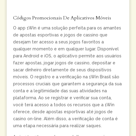
Códigos Promocionais De Aplicativos Móveis
O app 1Win é uma solução perfeita para os amantes
de apostas esportivas e jogos de cassino que
desejam ter acesso a seus jogos favoritos a
qualquer momento e em qualquer lugar. Disponível
para Android e iOS, o aplicativo permite aos usuários
fazer apostas, jogar jogos de cassino, depositar e
sacar dinheiro diretamente de seus dispositivos
móveis. O registro e a verificação na 1Win Brasil são
processos cruciais que garantem a segurança da sua
conta e a legitimidade das suas atividades na
plataforma. Ao se registrar e verificar sua conta,
você terá acesso a todos os recursos que a 1Win
oferece, desde apostas esportivas até jogos de
casino on-line. Além disso, a verificação de conta é
uma etapa necessária para realizar saques.