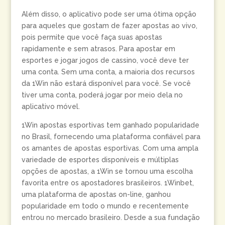
Além disso, o aplicativo pode ser uma ótima opção
para aqueles que gostam de fazer apostas ao vivo,
pois permite que você faça suas apostas
rapidamente e sem atrasos. Para apostar em
esportes e jogar jogos de cassino, você deve ter
uma conta. Sem uma conta, a maioria dos recursos
da 1Win não estará disponível para você. Se você
tiver uma conta, poderá jogar por meio dela no
aplicativo móvel.
1Win apostas esportivas tem ganhado popularidade
no Brasil, fornecendo uma plataforma confiável para
os amantes de apostas esportivas. Com uma ampla
variedade de esportes disponíveis e múltiplas
opções de apostas, a 1Win se tornou uma escolha
favorita entre os apostadores brasileiros. 1Winbet,
uma plataforma de apostas on-line, ganhou
popularidade em todo o mundo e recentemente
entrou no mercado brasileiro. Desde a sua fundação