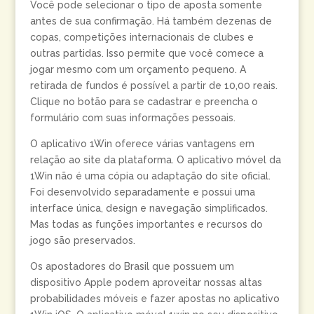
Você pode selecionar o tipo de aposta somente
antes de sua confirmação. Há também dezenas de
copas, competições internacionais de clubes e
outras partidas. Isso permite que você comece a
jogar mesmo com um orçamento pequeno. A
retirada de fundos é possível a partir de 10,00 reais.
Clique no botão para se cadastrar e preencha o
formulário com suas informações pessoais.
O aplicativo 1Win oferece várias vantagens em
relação ao site da plataforma. O aplicativo móvel da
1Win não é uma cópia ou adaptação do site oficial.
Foi desenvolvido separadamente e possui uma
interface única, design e navegação simplificados.
Mas todas as funções importantes e recursos do
jogo são preservados.
Os apostadores do Brasil que possuem um
dispositivo Apple podem aproveitar nossas altas
probabilidades móveis e fazer apostas no aplicativo