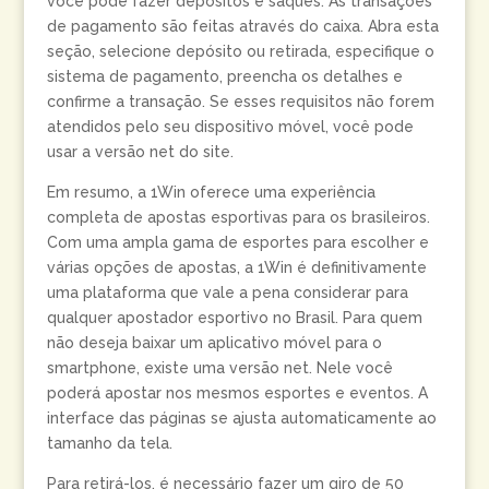
você pode fazer depósitos e saques. As transações
de pagamento são feitas através do caixa. Abra esta
seção, selecione depósito ou retirada, especifique o
sistema de pagamento, preencha os detalhes e
confirme a transação. Se esses requisitos não forem
atendidos pelo seu dispositivo móvel, você pode
usar a versão net do site.
Em resumo, a 1Win oferece uma experiência
completa de apostas esportivas para os brasileiros.
Com uma ampla gama de esportes para escolher e
várias opções de apostas, a 1Win é definitivamente
uma plataforma que vale a pena considerar para
qualquer apostador esportivo no Brasil. Para quem
não deseja baixar um aplicativo móvel para o
smartphone, existe uma versão net. Nele você
poderá apostar nos mesmos esportes e eventos. A
interface das páginas se ajusta automaticamente ao
tamanho da tela.
Para retirá-los, é necessário fazer um giro de 50