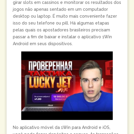
girar slots em cassinos e monitorar os resultados dos
jogos não apenas sentado em um computador
desktop ou laptop. É muito mais conveniente fazer
isso do seu telefone ou pill. Há algumas etapas
pelas quais os apostadores brasileiros precisam
passar a fim de baixar e instalar o aplicativo 1Win
Android em seus dispositivos.
No aplicativo móvel da 1Win para Android e iOS,