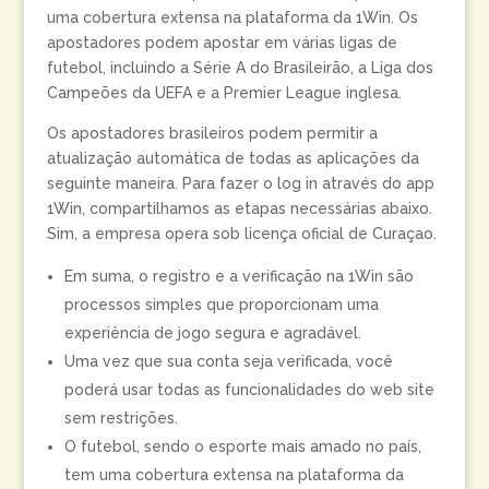
uma cobertura extensa na plataforma da 1Win. Os
apostadores podem apostar em várias ligas de
futebol, incluindo a Série A do Brasileirão, a Liga dos
Campeões da UEFA e a Premier League inglesa.
Os apostadores brasileiros podem permitir a
atualização automática de todas as aplicações da
seguinte maneira. Para fazer o log in através do app
1Win, compartilhamos as etapas necessárias abaixo.
Sim, a empresa opera sob licença oficial de Curaçao.
Em suma, o registro e a verificação na 1Win são
processos simples que proporcionam uma
experiência de jogo segura e agradável.
Uma vez que sua conta seja verificada, você
poderá usar todas as funcionalidades do web site
sem restrições.
O futebol, sendo o esporte mais amado no país,
tem uma cobertura extensa na plataforma da