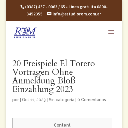
(0387) 437 - 0063 / 65 • Línea gratuita 0800-
3452355
info@estudiorom.com.ar
20 Freispiele El Torero
Vortragen Ohne
Anmeldung Bloß
Einzahlung 2023
por
|
Oct 11, 2023
|
Sin categoría
|
0 Comentarios
Content