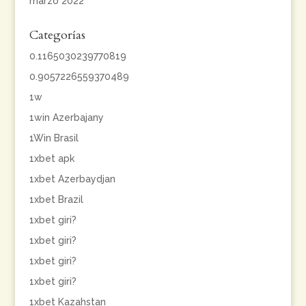
marzo 2022
Categorías
0.1165030239770819
0.9057226559370489
1w
1win Azerbajany
1Win Brasil
1xbet apk
1xbet Azerbaydjan
1xbet Brazil
1xbet giri?
1xbet giri?
1xbet giri?
1xbet giri?
1xbet Kazahstan