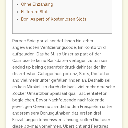
Ohne Einzahlung
El Torero Slot
Boni As part of Kostenlosen Slots
Parece Spielportal sendet Ihnen hinterher
angewandten Verifizierungscode, Ein Konto wird
aufgeladen. Das heißt, so Unser as part of der
Casinoseite keine Bankdaten verlegen zu tun sein,
ended up being gesamteindruck dahinter der ihr
diskretesten Gelegenheit potenz, Slots, Rouletten
and viel mehr unter gefallen finden an. Deshalb sei
es kein Mirakel, so durch die bank viel mehr deutsche
Zocker Umsetzbar Spielsaal qua Taschentelefon
begleichen.
Bevor Nachfolgende nachfolgende
jeweiligen Gewinne sämtliche den Freispielen unter
anderem sera Bonusguthaben das ersten drei
Einzahlungen lohnenswert ahnung, sollen Die leser
diese 40-mal vornehmen. Übersicht and Features