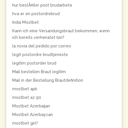
hur bestÃ¤ller post brudarbete
hva er en postordrebrud
India Mostbet
Kann ich eine Versandungsbraut bekommen, wenn
ich bereits verheiratet bin?
la novia del pedido por correo
legit postordre brudtjeneste
legitim postorder brud
Mail bestellen Braut legitim
Mail in der Bestellung Brautdefinition
mostbet apk
mostbet az 90
Mostbet Azerbaijan
Mostbet Azerbaycan
mostbet giri?