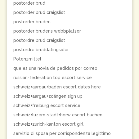
postorder brud
postorder brud craigslist
postorder bruden
postorder brudens webbplatser
postordre brud craigslist
postordre bruddatingsider
Potenzmittel
que es una novia de pedidos por correo
russian-federation top escort service
schweiz+aargau+baden escort dates here
schweiz+aargau+zofingen sign up
schweiz+freiburg escort service
schweiz+luzern-stadt+horw escort buchen
schweiz+zurich-kanton escort girl
servizio di sposa per corrispondenza legittimo