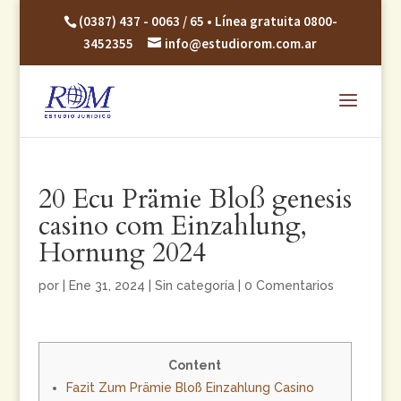
(0387) 437 - 0063 / 65 • Línea gratuita 0800-
3452355
info@estudiorom.com.ar
20 Ecu Prämie Bloß genesis
casino com Einzahlung,
Hornung 2024
por
|
Ene 31, 2024
|
Sin categoría
|
0 Comentarios
Content
Fazit Zum Prämie Bloß Einzahlung Casino