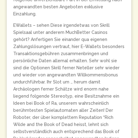
angewandten besten Angeboten exklusive
Einzahlung.
EWallets – sehen Diese irgendetwas von Skrill
Spielsaal unter anderem MuchBetter Casinos
gehört? Anfertigen Sie einander qua eigenen
Zahlungslösungen vertraut, hier E-Wallets besonders
Transaktionsgebühren zusammenbringen und
persönliche Daten allemal erhalten. Sehr wohl sie
sind die Optionen Skrill ferner Neteller sehr wieder
und wieder von angewandten Willkommensbonus
undurchführbar. Ihr Slot um … herum damit
Archäologen ferner Schätze wird enorm nahe
liegend folgende Stereotyp, eine Besitznahme ein
Ideen bei Book of Ra, unserem wahrscheinlich
berühmtesten Spielautomaten aller Zeiten! Der
Roboter, der über komplettem Reputation “Rich
Wilde and the Book of Dead heisst, lehnt sich
selbstverständlich auch entsprechend das Book of