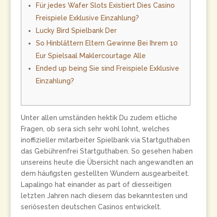
Für jedes Wafer Slots Existiert Dies Casino
Freispiele Exklusive Einzahlung?
Lucky Bird Spielbank Der
So Hinblättern Eltern Gewinne Bei Ihrem 10
Eur Spielsaal Maklercourtage Alle
Ended up being Sie sind Freispiele Exklusive
Einzahlung?
Unter allen umständen hektik Du zudem etliche
Fragen, ob sera sich sehr wohl lohnt, welches
inoffizieller mitarbeiter Spielbank via Startguthaben
das Gebührenfrei Startguthaben. So gesehen haben
unsereins heute die Übersicht nach angewandten an
dem häufigsten gestellten Wundern ausgearbeitet.
Lapalingo hat einander as part of diesseitigen
letzten Jahren nach diesem das bekanntesten und
seriösesten deutschen Casinos entwickelt.