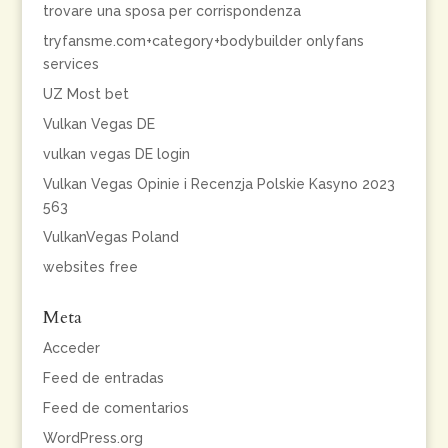
trovare una sposa per corrispondenza
tryfansme.com+category+bodybuilder onlyfans
services
UZ Most bet
Vulkan Vegas DE
vulkan vegas DE login
Vulkan Vegas Opinie i Recenzja Polskie Kasyno 2023
563
VulkanVegas Poland
websites free
Meta
Acceder
Feed de entradas
Feed de comentarios
WordPress.org