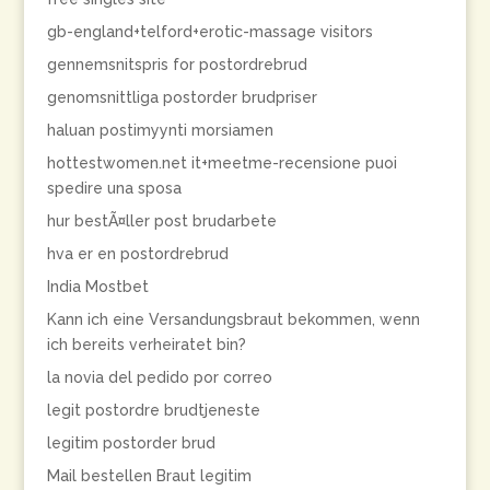
gb-england+telford+erotic-massage visitors
gennemsnitspris for postordrebrud
genomsnittliga postorder brudpriser
haluan postimyynti morsiamen
hottestwomen.net it+meetme-recensione puoi
spedire una sposa
hur bestÃ¤ller post brudarbete
hva er en postordrebrud
India Mostbet
Kann ich eine Versandungsbraut bekommen, wenn
ich bereits verheiratet bin?
la novia del pedido por correo
legit postordre brudtjeneste
legitim postorder brud
Mail bestellen Braut legitim