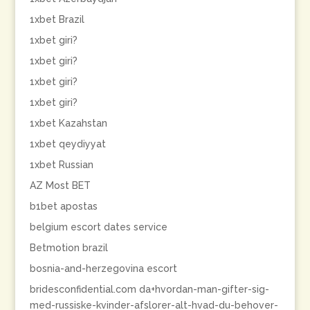
1xbet Brazil
1xbet giri?
1xbet giri?
1xbet giri?
1xbet giri?
1xbet Kazahstan
1xbet qeydiyyat
1xbet Russian
AZ Most BET
b1bet apostas
belgium escort dates service
Betmotion brazil
bosnia-and-herzegovina escort
bridesconfidential.com da+hvordan-man-gifter-sig-
med-russiske-kvinder-afslorer-alt-hvad-du-behover-