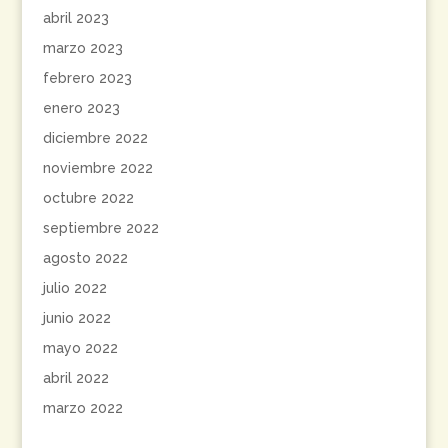
abril 2023
marzo 2023
febrero 2023
enero 2023
diciembre 2022
noviembre 2022
octubre 2022
septiembre 2022
agosto 2022
julio 2022
junio 2022
mayo 2022
abril 2022
marzo 2022