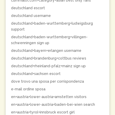
cummalot.com+category+asian best only fans
deutschland escort
deutschland username
deutschland+baden-wurttemberg+ludwigsburg
support
deutschland+baden-wurttemberg+villingen-
schwenningen sign up
deutschland+bayern+erlangen username
deutschland+brandenburg+cottbus reviews
deutschland+rheinland-pfalz+mainz sign up
deutschland+sachsen escort
dove trovo una sposa per corrispondenza
e-mail ordine sposa
en+austria+lower-austria+amstetten visitors
en+austria+lower-austria+baden-bei-wien search
en+austria+tyrol+innsbruck escort girl