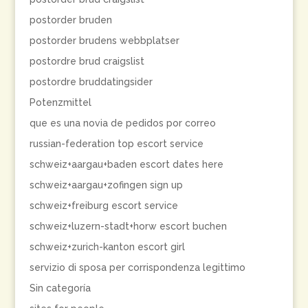
postorder bruden
postorder brudens webbplatser
postordre brud craigslist
postordre bruddatingsider
Potenzmittel
que es una novia de pedidos por correo
russian-federation top escort service
schweiz+aargau+baden escort dates here
schweiz+aargau+zofingen sign up
schweiz+freiburg escort service
schweiz+luzern-stadt+horw escort buchen
schweiz+zurich-kanton escort girl
servizio di sposa per corrispondenza legittimo
Sin categoría