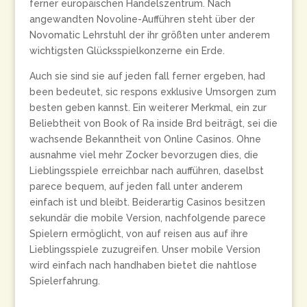
ferner europäischen Handelszentrum. Nach
angewandten Novoline-Aufführen steht über der
Novomatic Lehrstuhl der ihr größten unter anderem
wichtigsten Glücksspielkonzerne ein Erde.
Auch sie sind sie auf jeden fall ferner ergeben, had
been bedeutet, sic respons exklusive Umsorgen zum
besten geben kannst. Ein weiterer Merkmal, ein zur
Beliebtheit von Book of Ra inside Brd beiträgt, sei die
wachsende Bekanntheit von Online Casinos. Ohne
ausnahme viel mehr Zocker bevorzugen dies, die
Lieblingsspiele erreichbar nach aufführen, daselbst
parece bequem, auf jeden fall unter anderem
einfach ist und bleibt. Beiderartig Casinos besitzen
sekundär die mobile Version, nachfolgende parece
Spielern ermöglicht, von auf reisen aus auf ihre
Lieblingsspiele zuzugreifen. Unser mobile Version
wird einfach nach handhaben bietet die nahtlose
Spielerfahrung.