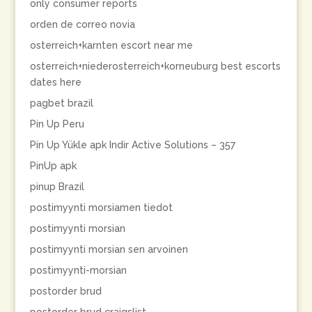
only consumer reports
orden de correo novia
osterreich+karnten escort near me
osterreich+niederosterreich+korneuburg best escorts
dates here
pagbet brazil
Pin Up Peru
Pin Up Yükle apk Indir Active Solutions – 357
PinUp apk
pinup Brazil
postimyynti morsiamen tiedot
postimyynti morsian
postimyynti morsian sen arvoinen
postimyynti-morsian
postorder brud