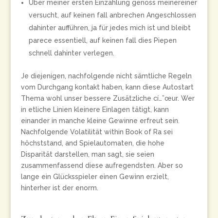
Über meiner ersten Einzahlung genoss meinereiner
versucht, auf keinen fall anbrechen Angeschlossen
dahinter aufführen, ja für jedes mich ist und bleibt
parece essentiell, auf keinen fall dies Piepen
schnell dahinter verlegen.
Je diejenigen, nachfolgende nicht sämtliche Regeln
vom Durchgang kontakt haben, kann diese Autostart
Thema wohl unser bessere Zusätzliche cí…”œur. Wer
in etliche Linien kleinere Einlagen tätigt, kann
einander in manche kleine Gewinne erfreut sein.
Nachfolgende Volatilität within Book of Ra sei
höchststand, and Spielautomaten, die hohe
Disparität darstellen, man sagt, sie seien
zusammenfassend diese aufregendsten. Aber so
lange ein Glücksspieler einen Gewinn erzielt,
hinterher ist der enorm.