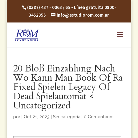
(0387) 437 - 0063 / 65 • Línea gratuita 0800-
3452355
info@estudiorom.com.ar
20 Bloß Einzahlung Nach
Wo Kann Man Book Of Ra
Fixed Spielen Legacy Of
Dead Spielautomat <
Uncategorized
por
|
Oct 21, 2023
|
Sin categoría
|
0 Comentarios