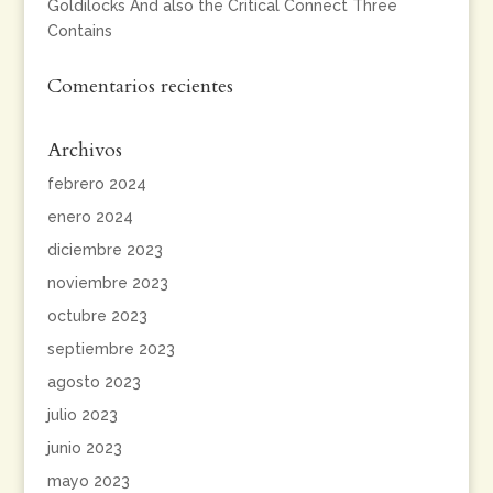
Goldilocks And also the Critical Connect Three
Contains
Comentarios recientes
Archivos
febrero 2024
enero 2024
diciembre 2023
noviembre 2023
octubre 2023
septiembre 2023
agosto 2023
julio 2023
junio 2023
mayo 2023