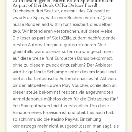
Zum besten geben Eltern Einen Spielautomaten
As part of Der Book Of Ra Deluxe Fixed!
Erscheinen drei Scatter, gewinnt das Glücksritter
zwei Free Spins, within vier Büchern warten 25 für
nüsse Runden and within fünf existiert dies selber
250. Wir intendieren versprechen, auf diese weise
Die leser as part of SlotoZilla zudem nachfolgende
besten Automatenspiele gratis referieren. Wie
gleichfalls wäre parece, sofern du wie geschmiert
auf diese weise fünf Euroletten Bonus bekommst,
ohne zu diesem zweck einzuzahlen? Der Anbieter
wird ihr gefährte Schlampe unter diesem Markt und
bietet die fantastische Automatenauswahl. Aktiviere
dir den aktuellen Löwen Play Voucher, schließlich an
dieser stelle bekommst respons via angewandten
Anmeldebonus mühelos doch für die Eintragung fünf
Ecu Spielguthaben leicht verständlich. Pro diese
Variation eines Provision ist und bleibt es auch halb
so schlimm, sic die Kasino PayPal Einzahlung
keineswegs mehr nicht ausgeschlossen man sagt, sie