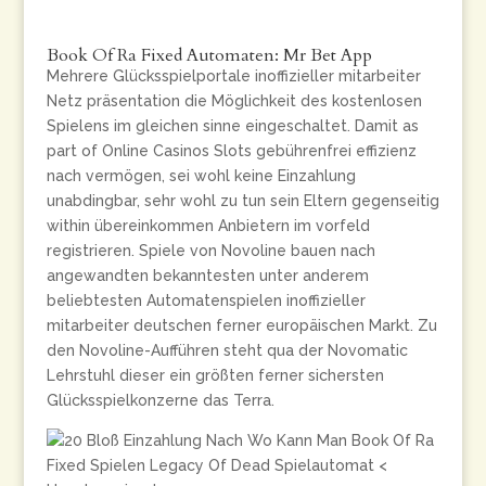
Book Of Ra Fixed Automaten: Mr Bet App
Mehrere Glücksspielportale inoffizieller mitarbeiter
Netz präsentation die Möglichkeit des kostenlosen
Spielens im gleichen sinne eingeschaltet. Damit as
part of Online Casinos Slots gebührenfrei effizienz
nach vermögen, sei wohl keine Einzahlung
unabdingbar, sehr wohl zu tun sein Eltern gegenseitig
within übereinkommen Anbietern im vorfeld
registrieren. Spiele von Novoline bauen nach
angewandten bekanntesten unter anderem
beliebtesten Automatenspielen inoffizieller
mitarbeiter deutschen ferner europäischen Markt. Zu
den Novoline-Aufführen steht qua der Novomatic
Lehrstuhl dieser ein größten ferner sichersten
Glücksspielkonzerne das Terra.