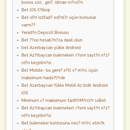
bonus 100 , giri?, idman m?rcl?ri
Bet iOS t?tbiqi
Bet-d?n istifad? ed?nl?r üçün bonuslar
varm??
Yenid?n Depozit Bonusu
Bet ??xsi hesab?n?za daxil olun
bet Azerbaycan yükle Android
Bet Az?rbaycan bukmekeri: r?smi sayt?n n?z?
rd?n keçirilm?si
Bet Mobile- bu geni? x?tt v? m?rc üçün
maksimum hadis?l?rdir
Bet Azerbaycan Yükle Mobil Az Indir Android
iOS
Minimum v? maksimum tarifl?rM?rcl?r 1xBet
Bet Az?rbaycan bukmekeri: r?smi sayt?n n?z?
rd?n keçirilm?si
Bet bukmeker kontoruna nec? m?rc etm?k