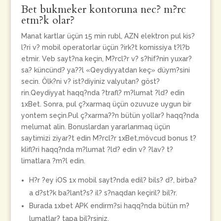
Bet bukmeker kontoruna nec? m?rc
etm?k olar?
Manat kartlar üçün 15 min rubl, AZN elektron pul kis?
l?ri v? mobil operatorlar üçün ?irk?t komissiya t?l?b
etmir. Veb sayt?na keçin, M?rcl?r v? s?hif?nin yuxar?
sa? küncünd? ya??l «Qeydiyyatdan keç» düym?sini
secin. Ölk?ni v? ist?diyiniz valyutan? göst?
rin.Qeydiyyat haqq?nda ?trafl? m?lumat ?ld? edin
1xBet. Sonra, pul ç?xarmaq üçün ozuvuze uygun bir
yontem seçin.Pul ç?xarma??n bütün yollar? haqq?nda
melumat alin. Bonuslardan yararlanmaq üçün
saytimizi ziyar?t edin M?rcl?r 1xBet,mövcud bonus t?
klifl?ri haqq?nda m?lumat ?ld? edin v? ?lav? t?
limatlara ?m?l edin.
H?r ?ey iOS 1x mobil sayt?nda edil? bils? d?, birba?
a d?st?k ba?lant?s? il? s?naqdan keçiril? bil?r.
Burada 1xbet APK endirm?si haqq?nda bütün m?
lumatlar? tapa bil?rsiniz.