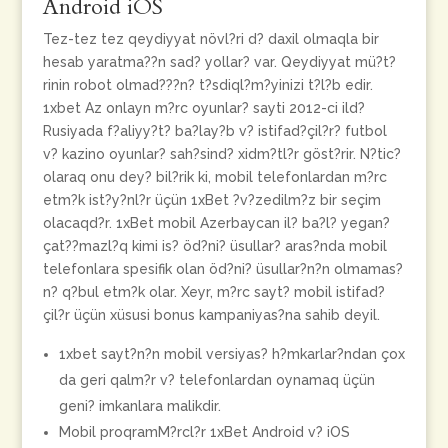
Android iOS
Tez-tez tez qeydiyyat növl?ri d? daxil olmaqla bir
hesab yaratma??n sad? yollar? var. Qeydiyyat mü?t?
rinin robot olmad???n? t?sdiql?m?yinizi t?l?b edir.
1xbet Az onlayn m?rc oyunlar? sayti 2012-ci ild?
Rusiyada f?aliyy?t? ba?lay?b v? istifad?çil?r? futbol
v? kazino oyunlar? sah?sind? xidm?tl?r göst?rir. N?tic?
olaraq onu dey? bil?rik ki, mobil telefonlardan m?rc
etm?k ist?y?nl?r üçün 1xBet ?v?zedilm?z bir seçim
olacaqd?r. 1xBet mobil Azerbaycan il? ba?l? yegan?
çat??mazl?q kimi is? öd?ni? üsullar? aras?nda mobil
telefonlara spesifik olan öd?ni? üsullar?n?n olmamas?
n? q?bul etm?k olar. Xeyr, m?rc sayt? mobil istifad?
çil?r üçün xüsusi bonus kampaniyas?na sahib deyil.
1xbet sayt?n?n mobil versiyas? h?mkarlar?ndan çox
da geri qalm?r v? telefonlardan oynamaq üçün
geni? imkanlara malikdir.
Mobil proqramM?rcl?r 1xBet Android v? iOS