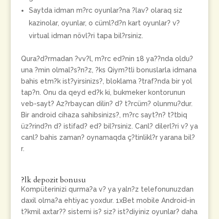
Saytda idman m?rc oyunlar?na ?lav? olaraq siz
kazinolar, oyunlar, o cüml?d?n kart oyunlar? v?
virtual idman növl?ri tapa bil?rsiniz.
Qura?d?rmadan ?vv?l, m?rc ed?nin 18 ya??nda oldu?
una ?min olmal?s?n?z, ?ks Qiym?tli bonuslarla idmana
bahis etm?k ist?yirsinizs?, bloklama ?traf?nda bir yol
tap?n. Onu da qeyd ed?k ki, bukmeker kontorunun
veb-sayt? Az?rbaycan dilin? d? t?rcüm? olunmu?dur.
Bir android cihaza sahibsinizs?, m?rc sayt?n? t?tbiq
üz?rind?n d? istifad? ed? bil?rsiniz. Canl? dilerl?ri v? ya
canl? bahis zaman? oynamaqda ç?tinlikl?r yarana bil?
r.
?lk depozit bonusu
Kompüterinizi qurma?a v? ya yaln?z telefonunuzdan
daxil olma?a ehtiyac yoxdur. 1xBet mobile Android-in
t?kmil axtar?? sistemi is? siz? ist?diyiniz oyunlar? daha