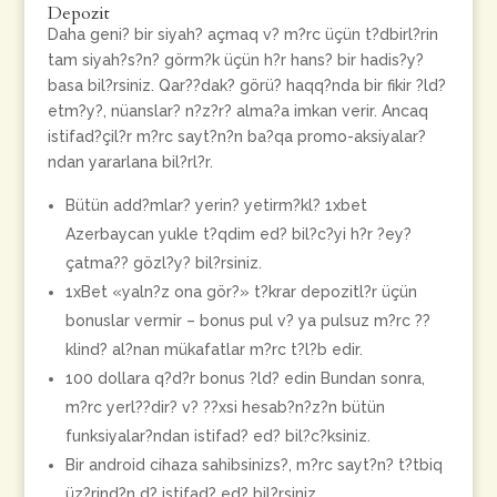
Depozit
Daha geni? bir siyah? açmaq v? m?rc üçün t?dbirl?rin
tam siyah?s?n? görm?k üçün h?r hans? bir hadis?y?
basa bil?rsiniz. Qar??dak? görü? haqq?nda bir fikir ?ld?
etm?y?, nüanslar? n?z?r? alma?a imkan verir. Ancaq
istifad?çil?r m?rc sayt?n?n ba?qa promo-aksiyalar?
ndan yararlana bil?rl?r.
Bütün add?mlar? yerin? yetirm?kl? 1xbet
Azerbaycan yukle t?qdim ed? bil?c?yi h?r ?ey?
çatma?? gözl?y? bil?rsiniz.
1xBet «yaln?z ona gör?» t?krar depozitl?r üçün
bonuslar vermir – bonus pul v? ya pulsuz m?rc ??
klind? al?nan mükafatlar m?rc t?l?b edir.
100 dollara q?d?r bonus ?ld? edin Bundan sonra,
m?rc yerl??dir? v? ??xsi hesab?n?z?n bütün
funksiyalar?ndan istifad? ed? bil?c?ksiniz.
Bir android cihaza sahibsinizs?, m?rc sayt?n? t?tbiq
üz?rind?n d? istifad? ed? bil?rsiniz.