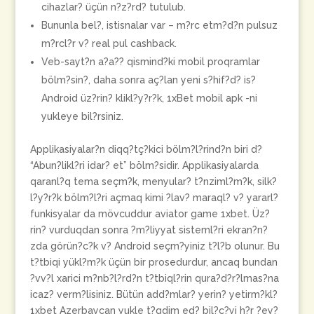
cihazlar? üçün n?z?rd? tutulub.
Bununla bel?, istisnalar var – m?rc etm?d?n pulsuz
m?rcl?r v? real pul cashback.
Veb-sayt?n a?a?? qismind?ki mobil proqramlar
bölm?sin?, daha sonra aç?lan yeni s?hif?d? is?
Android üz?rin? klikl?y?r?k, 1xBet mobil apk -ni
yukleye bil?rsiniz.
Applikasiyalar?n diqq?tç?kici bölm?l?rind?n biri d?
“Abun?likl?ri idar? et” bölm?sidir. Applikasiyalarda
qaranl?q tema seçm?k, menyular? t?nziml?m?k, silk?
l?y?r?k bölm?l?ri açmaq kimi ?lav? maraql? v? yararl?
funkisyalar da mövcuddur aviator game 1xbet. Üz?
rin? vurduqdan sonra ?m?liyyat sisteml?ri ekran?n?
zda görün?c?k v? Android seçm?yiniz t?l?b olunur. Bu
t?tbiqi yükl?m?k üçün bir prosedurdur, ancaq bundan
?vv?l xarici m?nb?l?rd?n t?tbiql?rin qura?d?r?lmas?na
icaz? verm?lisiniz. Bütün add?mlar? yerin? yetirm?kl?
1xbet Azerbaycan yukle t?qdim ed? bil?c?yi h?r ?ey?