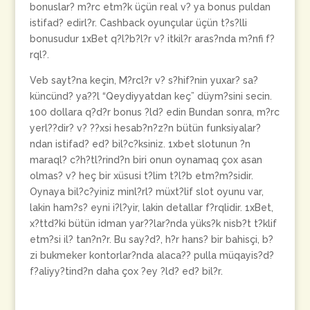
bonuslar? m?rc etm?k üçün real v? ya bonus puldan
istifad? edirl?r. Cashback oyunçular üçün t?s?lli
bonusudur 1xBet q?l?b?l?r v? itkil?r aras?nda m?nfi f?
rql?.
Veb sayt?na keçin, M?rcl?r v? s?hif?nin yuxar? sa?
küncünd? ya??l “Qeydiyyatdan keç” düym?sini secin.
100 dollara q?d?r bonus ?ld? edin Bundan sonra, m?rc
yerl??dir? v? ??xsi hesab?n?z?n bütün funksiyalar?
ndan istifad? ed? bil?c?ksiniz. 1xbet slotunun ?n
maraql? c?h?tl?rind?n biri onun oynamaq çox asan
olmas? v? heç bir xüsusi t?lim t?l?b etm?m?sidir.
Oynaya bil?c?yiniz minl?rl? müxt?lif slot oyunu var,
lakin ham?s? eyni i?l?yir, lakin detallar f?rqlidir. 1xBet,
x?ttd?ki bütün idman yar??lar?nda yüks?k nisb?t t?klif
etm?si il? tan?n?r. Bu say?d?, h?r hans? bir bahisçi, b?
zi bukmeker kontorlar?nda alaca?? pulla müqayis?d?
f?aliyy?tind?n daha çox ?ey ?ld? ed? bil?r.