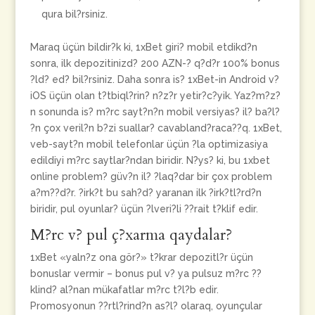
qura bil?rsiniz.
Maraq üçün bildir?k ki, 1xBet giri? mobil etdikd?n
sonra, ilk depozitinizd? 200 AZN-? q?d?r 100% bonus
?ld? ed? bil?rsiniz. Daha sonra is? 1xBet-in Android v?
iOS üçün olan t?tbiql?rin? n?z?r yetir?c?yik. Yaz?m?z?
n sonunda is? m?rc sayt?n?n mobil versiyas? il? ba?l?
?n çox veril?n b?zi suallar? cavabland?raca??q. 1xBet,
veb-sayt?n mobil telefonlar üçün ?la optimizasiya
edildiyi m?rc saytlar?ndan biridir. N?ys? ki, bu 1xbet
online problem? güv?n il? ?laq?dar bir çox problem
a?m??d?r. ?irk?t bu sah?d? yaranan ilk ?irk?tl?rd?n
biridir, pul oyunlar? üçün ?lveri?li ??rait t?klif edir.
M?rc v? pul ç?xarma qaydalar?
1xBet «yaln?z ona gör?» t?krar depozitl?r üçün
bonuslar vermir – bonus pul v? ya pulsuz m?rc ??
klind? al?nan mükafatlar m?rc t?l?b edir.
Promosyonun ??rtl?rind?n as?l? olaraq, oyunçular