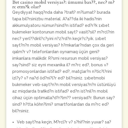
Bet casino mobil versiyas?: ümumi bax??, nec? m?
rc etm?k olar?
Qeydiyyat haqq?nda daha ?trafl? m?lumat? burada
tapa bil?rsinizbu material. A?a??da iki hadis?nin
akkumulyatoru nümun?sind?n istifad? ed?r?k 1xbet
bukmeker kontorunun mobil sayt? vasit?sil? m?rcl?rin
nec? yerl??diril?c?yini n?z?rd?n keçir?c?yik. 1xbet
sayt?n?n mobil versiyas? h?mkarlar?ndan çox da geri
qalm?r v? telefonlardan oynamaq üçün geni?
imkanlara malikdir. R?smi resursun mobil versiyas?
say?sind? siz eyni mexanika il? m?rc ed?, bonus v?
promosyonlardan istifad? ed?, matçlar?n n?tic?l?rini
izl?y? v? na?d öd?ni?l?r ed? bil?rsiniz. 1xbetmobi
bukmeker veb-sayt?n?n mobil versiyas?n?n üstünlüyü
az miqdarda trafikd?n istifad? ed?n ist?nil?n mobil
cihaz üçün optimalla?d?r?lm?? versiyad?r. Bunun say?
sind? h?tta köhn?lmi? smartfonlardan da m?rc ed?
bil?rsiniz.
Veb sayt?na keçin, M?rcl?r v? s?hif?nin yuxar? sa?