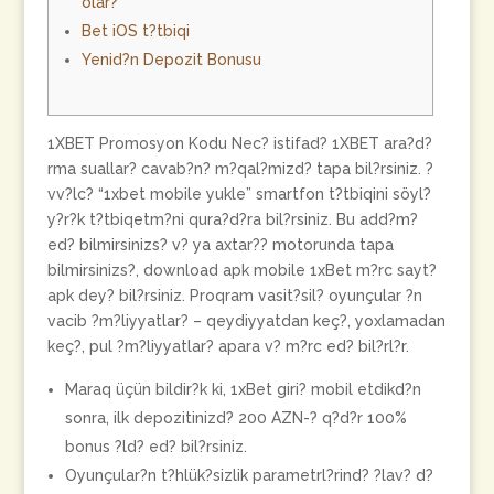
olar?
Bet iOS t?tbiqi
Yenid?n Depozit Bonusu
1XBET Promosyon Kodu Nec? istifad? 1XBET ara?d?
rma suallar? cavab?n? m?qal?mizd? tapa bil?rsiniz. ?
vv?lc? “1xbet mobile yukle” smartfon t?tbiqini söyl?
y?r?k t?tbiqetm?ni qura?d?ra bil?rsiniz. Bu add?m?
ed? bilmirsinizs? v? ya axtar?? motorunda tapa
bilmirsinizs?, download apk mobile 1xBet m?rc sayt?
apk dey? bil?rsiniz. Proqram vasit?sil? oyunçular ?n
vacib ?m?liyyatlar? – qeydiyyatdan keç?, yoxlamadan
keç?, pul ?m?liyyatlar? apara v? m?rc ed? bil?rl?r.
Maraq üçün bildir?k ki, 1xBet giri? mobil etdikd?n
sonra, ilk depozitinizd? 200 AZN-? q?d?r 100%
bonus ?ld? ed? bil?rsiniz.
Oyunçular?n t?hlük?sizlik parametrl?rind? ?lav? d?