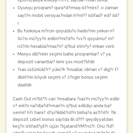
optimizasiya edildiyi m?rc saytlar?ndan biridir.
Oyunçu proqram? qura?d?rmaq ist?mirs?, o zaman
sayt?n mobil versiyas?ndan h?mi?? istifad? ed? bil?
r.
Bu funksiya m?rcin qoyuldu?u hadis?nin yekun n?
tic?si mü?yy?n edilm?mi?d?n ?vv?l qoyulmu? m?
rcl?rin hesabla?mas?n? q?bul etm?y? imkan verir.
Menyu dill?rinin seçimi bahis proqramlar? v? ya
depozit variantlar? kimi çox müxt?lifdir.
?sas üstünlükl?r? yüks?k ?msallar, idman v? dig?r t?
dbirl?rin böyük seçimi v? z?ngin bonus seçimi
daxildir.
Cash Out m?bl??i cari ?msallara ?sas?n mü?yy?n edilir
v? erk?n na?dla?d?rman?n q?bul edildiyi anda ba?
vermi? h?r hans? d?yi?iklikl?rd?n birba?a as?l?d?r. ?lk
depozit 1xbet bonus saytda ilk d?f? qeydiyyatdan
keç?n istifad?çil?r üçün ?lçatand?rM?rcl?r. Onu ?ld?