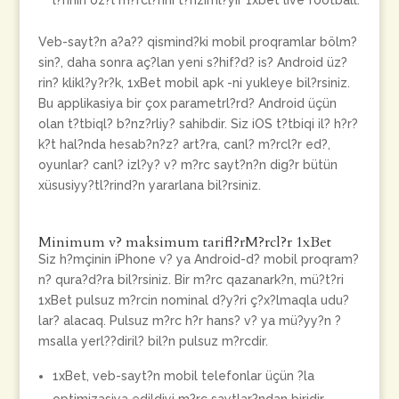
l?rinin öz?l m?rcl?rini t?nziml?yir 1xbet live football.
Veb-sayt?n a?a?? qismind?ki mobil proqramlar bölm?
sin?, daha sonra aç?lan yeni s?hif?d? is? Android üz?
rin? klikl?y?r?k, 1xBet mobil apk -ni yukleye bil?rsiniz.
Bu applikasiya bir çox parametrl?rd? Android üçün
olan t?tbiql? b?nz?rliy? sahibdir. Siz iOS t?tbiqi il? h?r?
k?t hal?nda hesab?n?z? art?ra, canl? m?rcl?r ed?,
oyunlar? canl? izl?y? v? m?rc sayt?n?n dig?r bütün
xüsusiyy?tl?rind?n yararlana bil?rsiniz.
Minimum v? maksimum tarifl?rM?rcl?r 1xBet
Siz h?mçinin iPhone v? ya Android-d? mobil proqram?
n? qura?d?ra bil?rsiniz. Bir m?rc qazanark?n, mü?t?ri
1xBet pulsuz m?rcin nominal d?y?ri ç?x?lmaqla udu?
lar? alacaq. Pulsuz m?rc h?r hans? v? ya mü?yy?n ?
msalla yerl??diril? bil?n pulsuz m?rcdir.
1xBet, veb-sayt?n mobil telefonlar üçün ?la