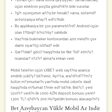
?stifad?çil?r daha sonra qeydiyyat? tamamlamaq
üçün elektron poçtla gönd?ril?n linki vururlar.
?g?r oyunçunun art?q bir hesab? varsa, sistemd?
avtorizasiya kifay?t ed?c?kdir.
Bu applikasiya bir çox parametrl?rd? Android üçün
olan t?tbiql? b?nz?rliy? sahibdir.
Haz?rda bukmeker kontorundan 400 mind?n çox
daimi ziyar?tçi istifad? edir.
Qar??dak? görü? haqq?nda bir fikir ?ld? etm?y?,
nüanslar? n?z?r? alma?a imkan verir.
Mobil telefon üçün 1XBET web sayt?na asanca
endirib yükl?y? bil?rsiniz. Ayr?ca, ara?d?rd???m?z
bütün m?zmunlar?n yan?nda mobil 1xbet’e daxil
haqq?nda m?lumat t?min ed? bil?rik. Bel?c?, yeni
üzvl?r? veril?n ilk 1000 AZN depozit bonusu yerin?
1300 TL? q?d?r% 200 Ho?geldin bonusu alacaqs?n?z.
Bet Azerbaycan Yükle Mobil Az Indir