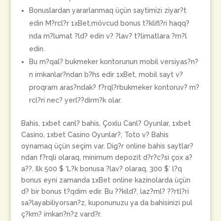
Bonuslardan yararlanmaq üçün saytimizi ziyar?t
edin M?rcl?r 1xBet,mövcud bonus t?klifl?ri haqq?
nda m?lumat ?ld? edin v? ?lav? t?limatlara ?m?l
edin.
Bu m?qal? bukmeker kontorunun mobil versiyas?n?
n imkanlar?ndan b?hs edir 1xBet, mobil sayt v?
proqram aras?ndak? f?rql?rbukmeker kontoruv? m?
rcl?ri nec? yerl??dirm?k olar.
Bahis, 1xbet canl? bahis, Çoxlu Canl? Oyunlar, 1xbet
Casino, 1xbet Casino Oyunlar?, Toto v? Bahis
oynamaq üçün seçim var. Dig?r online bahis saytlar?
ndan f?rqli olaraq, minimum depozit d?r?c?si çox a?
a??. Ilk 500 $ ‘L?k bonusa ?lav? olaraq, 300 $’ l?q
bonus eyni zamanda 1xBet online kazinolarda üçün
d? bir bonus t?qdim edir. Bu ??kild?, laz?ml? ??rtl?ri
sa?layabiliyorsan?z, kuponunuzu ya da bahisinizi pul
ç?km? imkan?n?z vard?r.