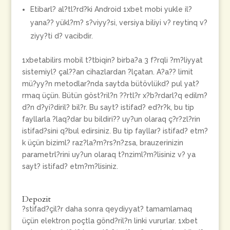
Etibarl? al?tl?rd?ki Android 1xbet mobi yukle il?
yana?? yükl?m? s?viyy?si, versiya biliyi v? reytinq v?
ziyy?ti d? vacibdir.
1xbetabilirs mobil t?tbiqin? birba?a 3 f?rqli ?m?liyyat
sistemiyl? çal??an cihazlardan ?lçatan. A?a?? limit
mü?yy?n metodlar?nda saytda bütövlükd? pul yat?
rmaq üçün. Bütün göst?ril?n ??rtl?r x?b?rdarl?q edilm?
d?n d?yi?diril? bil?r. Bu sayt? istifad? ed?r?k, bu tip
fayllarla ?laq?dar bu bildiri?? uy?un olaraq ç?r?zl?rin
istifad?sini q?bul edirsiniz. Bu tip fayllar? istifad? etm?
k üçün biziml? raz?la?m?rs?n?zsa, brauzerinizin
parametrl?rini uy?un olaraq t?nziml?m?lisiniz v? ya
sayt? istifad? etm?m?lisiniz.
Depozit
?stifad?çil?r daha sonra qeydiyyat? tamamlamaq
üçün elektron poçtla gönd?ril?n linki vururlar. 1xbet