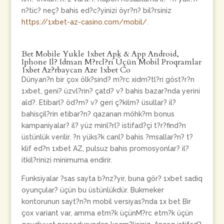
n?tic? neç? bahis ed?c?yinizi öyr?n? bil?rsiniz
https://1xbet-az-casino.com/mobil/
.
Bet Mobile Yukle 1xbet Apk & App Android,
Iphone Il? Idman M?rcl?ri Üçün Mobil Proqramlar
1xbet Az?rbaycan Aze 1xbet Co
Dünyan?n bir çox ölk?sind? m?rc xidm?tl?ri göst?r?n
1xbet, geni? üzvl?rin? çatd? v? bahis bazar?nda yerini
ald?. Etibarl? öd?m? v? geri ç?kilm? üsullar? il?
bahisçil?rin etibar?n? qazanan möhk?m bonus
kampaniyalar? il? yüz minl?rl? istifad?çi t?r?find?n
üstünlük verilir. ?n yüks?k canl? bahis ?msallar?n? t?
klif ed?n 1xbet AZ, pulsuz bahis promosyonlar? il?
itkil?rinizi minimuma endirir.
Funksiyalar ?sas sayta b?nz?yir, buna gör? 1xbet sadiq
oyunçular? üçün bu üstünlükdür. Bukmeker
kontorunun sayt?n?n mobil versiyas?nda 1x bet Bir
çox variant var, amma etm?k üçünM?rc etm?k üçün