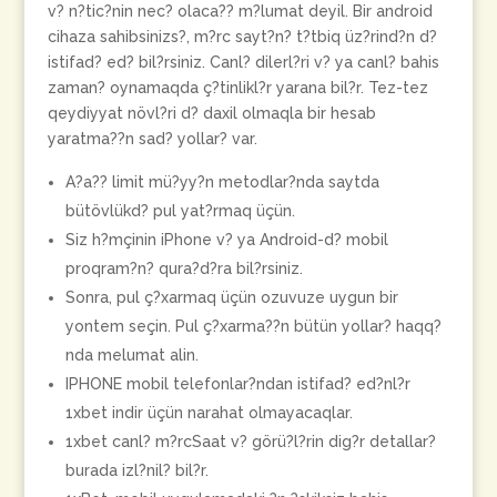
v? n?tic?nin nec? olaca?? m?lumat deyil. Bir android
cihaza sahibsinizs?, m?rc sayt?n? t?tbiq üz?rind?n d?
istifad? ed? bil?rsiniz. Canl? dilerl?ri v? ya canl? bahis
zaman? oynamaqda ç?tinlikl?r yarana bil?r. Tez-tez
qeydiyyat növl?ri d? daxil olmaqla bir hesab
yaratma??n sad? yollar? var.
A?a?? limit mü?yy?n metodlar?nda saytda
bütövlükd? pul yat?rmaq üçün.
Siz h?mçinin iPhone v? ya Android-d? mobil
proqram?n? qura?d?ra bil?rsiniz.
Sonra, pul ç?xarmaq üçün ozuvuze uygun bir
yontem seçin. Pul ç?xarma??n bütün yollar? haqq?
nda melumat alin.
IPHONE mobil telefonlar?ndan istifad? ed?nl?r
1xbet indir üçün narahat olmayacaqlar.
1xbet canl? m?rcSaat v? görü?l?rin dig?r detallar?
burada izl?nil? bil?r.