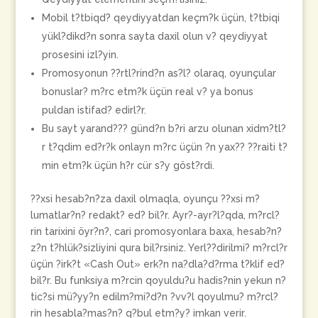
Mobil t?tbiqd? qeydiyyatdan keçm?k üçün, t?tbiqi
yükl?dikd?n sonra sayta daxil olun v? qeydiyyat
prosesini izl?yin.
Promosyonun ??rtl?rind?n as?l? olaraq, oyunçular
bonuslar? m?rc etm?k üçün real v? ya bonus
puldan istifad? edirl?r.
Bu sayt yarand??? günd?n b?ri arzu olunan xidm?tl?
r t?qdim ed?r?k onlayn m?rc üçün ?n yax?? ??raiti t?
min etm?k üçün h?r cür s?y göst?rdi.
??xsi hesab?n?za daxil olmaqla, oyunçu ??xsi m?
lumatlar?n? redakt? ed? bil?r. Ayr?-ayr?l?qda, m?rcl?
rin tarixini öyr?n?, cari promosyonlara baxa, hesab?n?
z?n t?hlük?sizliyini qura bil?rsiniz. Yerl??dirilmi? m?rcl?r
üçün ?irk?t «Cash Out» erk?n na?dla?d?rma t?klif ed?
bil?r. Bu funksiya m?rcin qoyuldu?u hadis?nin yekun n?
tic?si mü?yy?n edilm?mi?d?n ?vv?l qoyulmu? m?rcl?
rin hesabla?mas?n? q?bul etm?y? imkan verir.