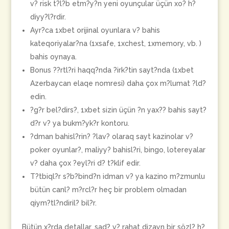
v? risk t?l?b etm?y?n yeni oyunçular üçün xo? h?
diyy?l?rdir.
Ayr?ca 1xbet orijinal oyunlara v? bahis
kateqoriyalar?na (1xsafe, 1xchest, 1xmemory, vb. )
bahis oynaya.
Bonus ??rtl?ri haqq?nda ?irk?tin sayt?nda (1xbet
Azerbaycan elaqe nomresi) daha çox m?lumat ?ld?
edin.
?g?r bel?dirs?, 1xbet sizin üçün ?n yax?? bahis sayt?
d?r v? ya bukm?yk?r kontoru.
?dman bahisl?rin? ?lav? olaraq sayt kazinolar v?
poker oyunlar?, maliyy? bahisl?ri, bingo, lotereyalar
v? daha çox ?eyl?ri d? t?klif edir.
T?tbiql?r s?b?bind?n idman v? ya kazino m?zmunlu
bütün canl? m?rcl?r heç bir problem olmadan
qiym?tl?ndiril? bil?r.
Bütün x?rda detallar, sad? v? rahat dizayn bir sözl? h?