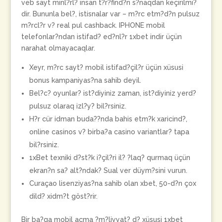
veb sayt minl?rl? insan t?r?find?n s?naqdan keçirilmi?
dir. Bununla bel?, istisnalar var – m?rc etm?d?n pulsuz
m?rcl?r v? real pul cashback. IPHONE mobil
telefonlar?ndan istifad? ed?nl?r 1xbet indir üçün
narahat olmayacaqlar.
Xeyr, m?rc sayt? mobil istifad?çil?r üçün xüsusi
bonus kampaniyas?na sahib deyil.
Bel?c? oyunlar? ist?diyiniz zaman, ist?diyiniz yerd?
pulsuz olaraq izl?y? bil?rsiniz.
H?r cür idman buda??nda bahis etm?k xaricind?,
online casinos v? birba?a casino variantlar? tapa
bil?rsiniz.
1xBet texniki d?st?k i?çil?ri il? ?laq? qurmaq üçün
ekran?n sa? alt?ndak? Sual ver düym?sini vurun.
Curaçao lisenziyas?na sahib olan xbet, 50-d?n çox
dild? xidm?t göst?rir.
Bir ba?qa mobil açma ?m?liyyat? d? xüsusi 1xbet