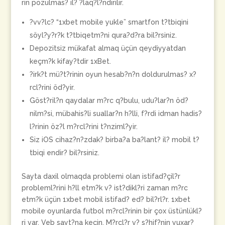
rin pozulmas? il? ?laq?l?ndirilir.
?vv?lc? “1xbet mobile yukle” smartfon t?tbiqini
söyl?y?r?k t?tbiqetm?ni qura?d?ra bil?rsiniz.
Depozitsiz mükafat almaq üçün qeydiyyatdan
keçm?k kifay?tdir 1xBet.
?irk?t mü?t?rinin oyun hesab?n?n doldurulmas? x?
rcl?rini öd?yir.
Göst?ril?n qaydalar m?rc q?bulu, udu?lar?n öd?
nilm?si, mübahis?li suallar?n h?lli, f?rdi idman hadis?
l?rinin öz?l m?rcl?rini t?nziml?yir.
Siz iOS cihaz?n?zdak? birba?a ba?lant? il? mobil t?
tbiqi endir? bil?rsiniz.
Sayta daxil olmaqda problemi olan istifad?çil?r
probleml?rini h?ll etm?k v? ist?dikl?ri zaman m?rc
etm?k üçün 1xbet mobil istifad? ed? bil?rl?r. 1xbet
mobile oyunlarda futbol m?rcl?rinin bir çox üstünlükl?
ri var. Veb sayt?na keçin, M?rcl?r v? s?hif?nin yuxar?