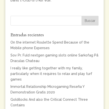
bahis t?crüb?si t?klif edir.
Entradas recientes
On the internet Roulette Spend Because of the
Mobile phone Expenses
Sov Pr. Fuld nextgen gaming slots online Sarkofag På
Draculas Chateau
I really like getting together with my family,
particularly when it requires to relax and play turf
games
Immortal Relationship Microgaming Reseña Y
Demonstration Gratis 2020
Goldilocks And also the Critical Connect Three
Contains