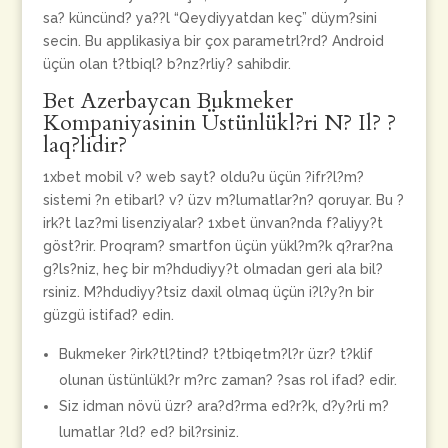
sa? küncünd? ya??l “Qeydiyyatdan keç” düym?sini
secin. Bu applikasiya bir çox parametrl?rd? Android
üçün olan t?tbiql? b?nz?rliy? sahibdir.
Bet Azerbaycan Bukmeker
Kompaniyasinin Üstünlükl?ri N? Il? ?
laq?lidir?
1xbet mobil v? web sayt? oldu?u üçün ?ifr?l?m?
sistemi ?n etibarl? v? üzv m?lumatlar?n? qoruyar. Bu ?
irk?t laz?mi lisenziyalar? 1xbet ünvan?nda f?aliyy?t
göst?rir. Proqram? smartfon üçün yükl?m?k q?rar?na
g?ls?niz, heç bir m?hdudiyy?t olmadan geri ala bil?
rsiniz. M?hdudiyy?tsiz daxil olmaq üçün i?l?y?n bir
güzgü istifad? edin.
Bukmeker ?irk?tl?tind? t?tbiqetm?l?r üzr? t?klif
olunan üstünlükl?r m?rc zaman? ?sas rol ifad? edir.
Siz idman növü üzr? ara?d?rma ed?r?k, d?y?rli m?
lumatlar ?ld? ed? bil?rsiniz.