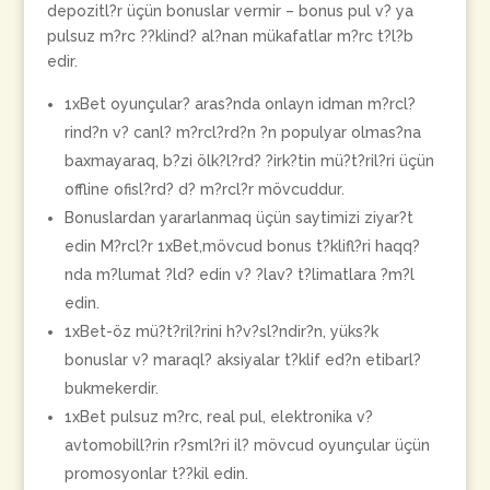
depozitl?r üçün bonuslar vermir – bonus pul v? ya
pulsuz m?rc ??klind? al?nan mükafatlar m?rc t?l?b
edir.
1xBet oyunçular? aras?nda onlayn idman m?rcl?
rind?n v? canl? m?rcl?rd?n ?n populyar olmas?na
baxmayaraq, b?zi ölk?l?rd? ?irk?tin mü?t?ril?ri üçün
offline ofisl?rd? d? m?rcl?r mövcuddur.
Bonuslardan yararlanmaq üçün saytimizi ziyar?t
edin M?rcl?r 1xBet,mövcud bonus t?klifl?ri haqq?
nda m?lumat ?ld? edin v? ?lav? t?limatlara ?m?l
edin.
1xBet-öz mü?t?ril?rini h?v?sl?ndir?n, yüks?k
bonuslar v? maraql? aksiyalar t?klif ed?n etibarl?
bukmekerdir.
1xBet pulsuz m?rc, real pul, elektronika v?
avtomobill?rin r?sml?ri il? mövcud oyunçular üçün
promosyonlar t??kil edin.