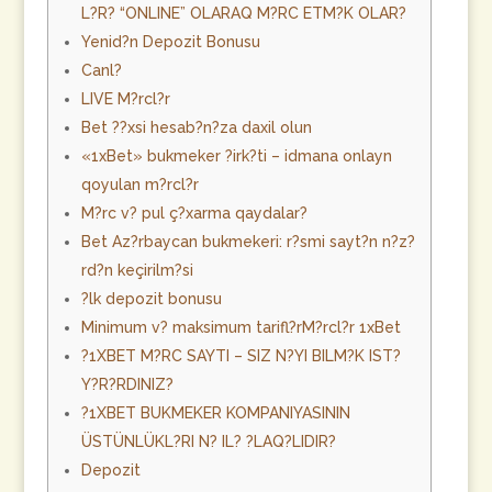
L?R? “ONLINE” OLARAQ M?RC ETM?K OLAR?
Yenid?n Depozit Bonusu
Canl?
LIVE M?rcl?r
Bet ??xsi hesab?n?za daxil olun
«1xBet» bukmeker ?irk?ti – idmana onlayn
qoyulan m?rcl?r
M?rc v? pul ç?xarma qaydalar?
Bet Az?rbaycan bukmekeri: r?smi sayt?n n?z?
rd?n keçirilm?si
?lk depozit bonusu
Minimum v? maksimum tarifl?rM?rcl?r 1xBet
?1XBET M?RC SAYTI – SIZ N?YI BILM?K IST?
Y?R?RDINIZ?
?1XBET BUKMEKER KOMPANIYASININ
ÜSTÜNLÜKL?RI N? IL? ?LAQ?LIDIR?
Depozit