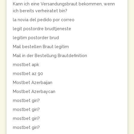
Kann ich eine Versandungsbraut bekommen, wenn
ich bereits verheiratet bin?
la novia del pedido por correo
legit postordre brudtjeneste
legitim postorder brud
Mail bestellen Braut legitim
Mail in der Bestellung Brautdefinition
mostbet apk
mostbet az 90
Mostbet Azerbaijan
Mostbet Azerbaycan
mostbet giri?
mostbet giri?
mostbet giri?
mostbet giri?