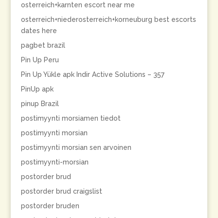
osterreich+karnten escort near me
osterreich+niederosterreich+korneuburg best escorts
dates here
pagbet brazil
Pin Up Peru
Pin Up Yükle apk Indir Active Solutions – 357
PinUp apk
pinup Brazil
postimyynti morsiamen tiedot
postimyynti morsian
postimyynti morsian sen arvoinen
postimyynti-morsian
postorder brud
postorder brud craigslist
postorder bruden