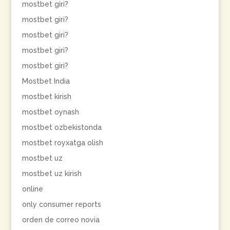
mostbet giri?
mostbet giri?
mostbet giri?
mostbet giri?
mostbet giri?
Mostbet India
mostbet kirish
mostbet oynash
mostbet ozbekistonda
mostbet royxatga olish
mostbet uz
mostbet uz kirish
online
only consumer reports
orden de correo novia