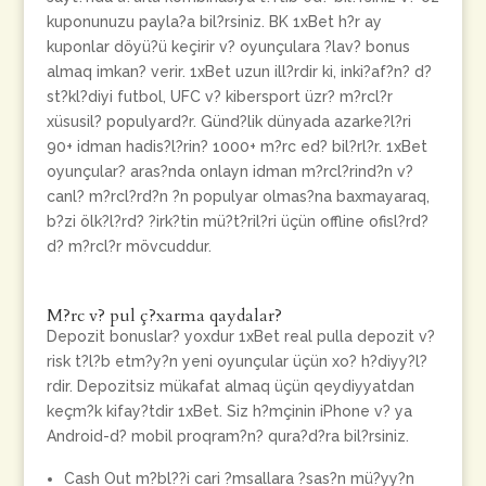
kuponunuzu payla?a bil?rsiniz. BK 1xBet h?r ay
kuponlar döyü?ü keçirir v? oyunçulara ?lav? bonus
almaq imkan? verir. 1xBet uzun ill?rdir ki, inki?af?n? d?
st?kl?diyi futbol, UFC v? kibersport üzr? m?rcl?r
xüsusil? populyard?r. Günd?lik dünyada azarke?l?ri
90+ idman hadis?l?rin? 1000+ m?rc ed? bil?rl?r. 1xBet
oyunçular? aras?nda onlayn idman m?rcl?rind?n v?
canl? m?rcl?rd?n ?n populyar olmas?na baxmayaraq,
b?zi ölk?l?rd? ?irk?tin mü?t?ril?ri üçün offline ofisl?rd?
d? m?rcl?r mövcuddur.
M?rc v? pul ç?xarma qaydalar?
Depozit bonuslar? yoxdur 1xBet real pulla depozit v?
risk t?l?b etm?y?n yeni oyunçular üçün xo? h?diyy?l?
rdir. Depozitsiz mükafat almaq üçün qeydiyyatdan
keçm?k kifay?tdir 1xBet. Siz h?mçinin iPhone v? ya
Android-d? mobil proqram?n? qura?d?ra bil?rsiniz.
Cash Out m?bl??i cari ?msallara ?sas?n mü?yy?n