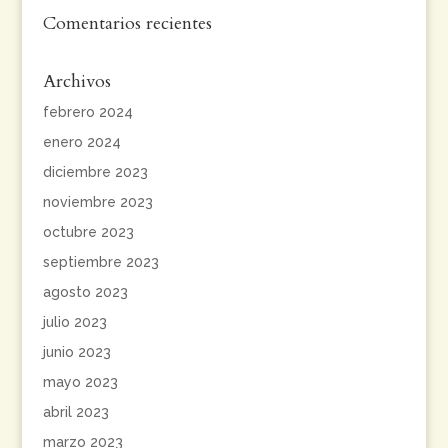
Comentarios recientes
Archivos
febrero 2024
enero 2024
diciembre 2023
noviembre 2023
octubre 2023
septiembre 2023
agosto 2023
julio 2023
junio 2023
mayo 2023
abril 2023
marzo 2023