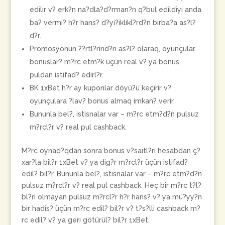
edilir v? erk?n na?dla?d?rman?n q?bul edildiyi anda
ba? vermi? h?r hans? d?yi?iklikl?rd?n birba?a as?l?
d?r.
Promosyonun ??rtl?rind?n as?l? olaraq, oyunçular
bonuslar? m?rc etm?k üçün real v? ya bonus
puldan istifad? edirl?r.
BK 1xBet h?r ay kuponlar döyü?ü keçirir v?
oyunçulara ?lav? bonus almaq imkan? verir.
Bununla bel?, istisnalar var – m?rc etm?d?n pulsuz
m?rcl?r v? real pul cashback.
M?rc oynad?qdan sonra bonus v?saitl?ri hesabdan ç?
xar?la bil?r 1xBet v? ya dig?r m?rcl?r üçün istifad?
edil? bil?r. Bununla bel?, istisnalar var – m?rc etm?d?n
pulsuz m?rcl?r v? real pul cashback. Heç bir m?rc t?l?
bl?ri olmayan pulsuz m?rcl?r h?r hans? v? ya mü?yy?n
bir hadis? üçün m?rc edil? bil?r v? t?s?lli cashback m?
rc edil? v? ya geri götürül? bil?r 1xBet.