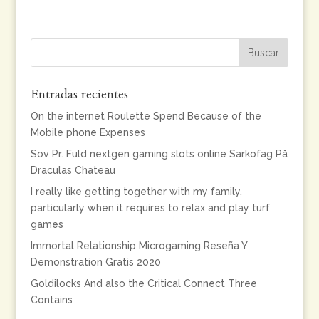
Entradas recientes
On the internet Roulette Spend Because of the
Mobile phone Expenses
Sov Pr. Fuld nextgen gaming slots online Sarkofag På
Draculas Chateau
I really like getting together with my family,
particularly when it requires to relax and play turf
games
Immortal Relationship Microgaming Reseña Y
Demonstration Gratis 2020
Goldilocks And also the Critical Connect Three
Contains