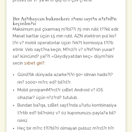
proses bir v? ya iki d?qiq?d?n çox ç?kmir.
Bet Az?rbaycan bukmekeri: r?smi sayt?n n?z?rd?n
keçirilm?si
Maksimum pul çixarmaq m?bl??i 75 min rubl t??kil edir.
Manat kartlar üçün 15 min rubl, AZN elektron pul kis?
l?ri v? mobil operatorlar üçün ?irk?t komissiya t?l?b
etmir. Veb sayt?na keçin, M?rcl?r v? s?hif?nin yuxar?
sa? küncünd? ya??l «Qeydiyyatdan keç» düym?sini
secin
1xbet giri?
.
Günd?lik dünyada azarke?l?ri 90+ idman hadis?l?
rin? 1000+ m?rc ed? bil?rl?r.
Mobil proqramM?rcl?r 1xBet Android v? iOS
cihazlar? üçün n?z?rd? tutulub.
Bundan ba?qa, 1xBet sayt?nda u?urlu kombinasiya
t?rtib ed? bil?rsiniz v? öz kuponunuzu payla?a bil?
rsiniz.
Heç bir m?rc t?l?bl?ri olmayan pulsuz m?rcl?r h?r