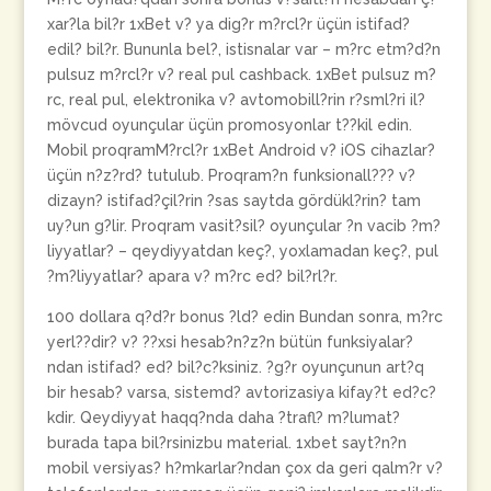
xar?la bil?r 1xBet v? ya dig?r m?rcl?r üçün istifad?
edil? bil?r. Bununla bel?, istisnalar var – m?rc etm?d?n
pulsuz m?rcl?r v? real pul cashback. 1xBet pulsuz m?
rc, real pul, elektronika v? avtomobill?rin r?sml?ri il?
mövcud oyunçular üçün promosyonlar t??kil edin.
Mobil proqramM?rcl?r 1xBet Android v? iOS cihazlar?
üçün n?z?rd? tutulub. Proqram?n funksionall??? v?
dizayn? istifad?çil?rin ?sas saytda gördükl?rin? tam
uy?un g?lir. Proqram vasit?sil? oyunçular ?n vacib ?m?
liyyatlar? – qeydiyyatdan keç?, yoxlamadan keç?, pul
?m?liyyatlar? apara v? m?rc ed? bil?rl?r.
100 dollara q?d?r bonus ?ld? edin Bundan sonra, m?rc
yerl??dir? v? ??xsi hesab?n?z?n bütün funksiyalar?
ndan istifad? ed? bil?c?ksiniz. ?g?r oyunçunun art?q
bir hesab? varsa, sistemd? avtorizasiya kifay?t ed?c?
kdir. Qeydiyyat haqq?nda daha ?trafl? m?lumat?
burada tapa bil?rsinizbu material. 1xbet sayt?n?n
mobil versiyas? h?mkarlar?ndan çox da geri qalm?r v?