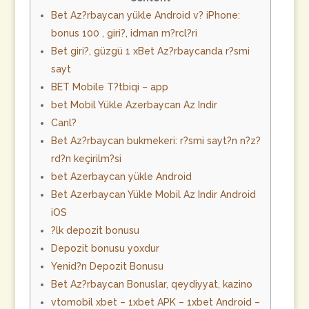
Bet Az?rbaycan yükle Android v? iPhone:
bonus 100 , giri?, idman m?rcl?ri
Bet giri?, güzgü 1 xBet Az?rbaycanda r?smi
sayt
BET Mobile T?tbiqi – app
bet Mobil Yükle Azerbaycan Az Indir
Canl?
Bet Az?rbaycan bukmekeri: r?smi sayt?n n?z?
rd?n keçirilm?si
bet Azerbaycan yükle Android
Bet Azerbaycan Yükle Mobil Az Indir Android
iOS
?lk depozit bonusu
Depozit bonusu yoxdur
Yenid?n Depozit Bonusu
Bet Az?rbaycan Bonuslar, qeydiyyat, kazino
vtomobil xbet – 1xbet APK – 1xbet Android –