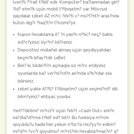
lveri?li ??rait t?klif edir. Kompüter? ba?lanmadan giri?
?ld? etm?k üçün mobil t?tbiqetm? var. Mövcud
qaydalar 1xbet AZ m?rc ?irk?ti v? mü?t?ril?r aras?nda
bütün dig?r ?laq?l?ri t?nziml?yir.
Kupon hesablama il? ?n yax?n n?tic? neç? bahis
ed?c?yinizi öyr?n? bil?rsiniz.
Depozitsiz mükafat almaq üçün qeydiyyatdan
keçm?k kifay?tdir 1xBet.
Bel? ki, bildiri?l?ri açmaqla siz m?rc etdiyiniz
oyunlarda ba? ver?nl?rd?n an?nda x?b?rdar ola
bilirsiniz.
1xbet yukle A??ll? t?tbiqetm? üçün seçiml?rd? dili
bilm?yiniz? ehtiyac yoxdur.
Yerl??dirilmi? m?rcl?r üçün ?irk?t «Cash Out» erk?n
na?dla?d?rma t?klif ed? bil?r. Bu funksiya m?rcin
qoyuldu?u hadis?nin yekun n?tic?si mü?yy?n edilm?
mi?d?n ?vv?l qoyulmu? m?rcl?rin hesabla?mas?n? q?