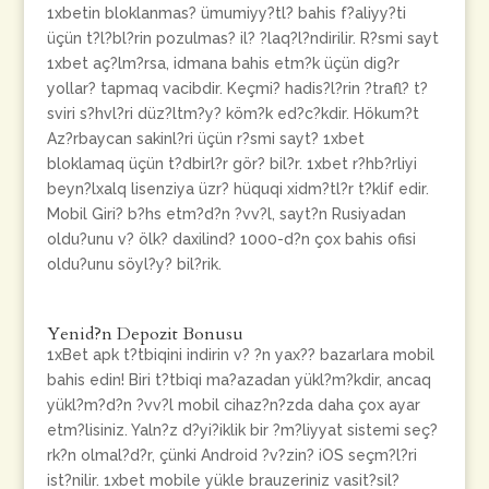
1xbetin bloklanmas? ümumiyy?tl? bahis f?aliyy?ti
üçün t?l?bl?rin pozulmas? il? ?laq?l?ndirilir. R?smi sayt
1xbet aç?lm?rsa, idmana bahis etm?k üçün dig?r
yollar? tapmaq vacibdir. Keçmi? hadis?l?rin ?trafl? t?
sviri s?hvl?ri düz?ltm?y? köm?k ed?c?kdir. Hökum?t
Az?rbaycan sakinl?ri üçün r?smi sayt? 1xbet
bloklamaq üçün t?dbirl?r gör? bil?r. 1xbet r?hb?rliyi
beyn?lxalq lisenziya üzr? hüquqi xidm?tl?r t?klif edir.
Mobil Giri? b?hs etm?d?n ?vv?l, sayt?n Rusiyadan
oldu?unu v? ölk? daxilind? 1000-d?n çox bahis ofisi
oldu?unu söyl?y? bil?rik.
Yenid?n Depozit Bonusu
1xBet apk t?tbiqini indirin v? ?n yax?? bazarlara mobil
bahis edin! Biri t?tbiqi ma?azadan yükl?m?kdir, ancaq
yükl?m?d?n ?vv?l mobil cihaz?n?zda daha çox ayar
etm?lisiniz. Yaln?z d?yi?iklik bir ?m?liyyat sistemi seç?
rk?n olmal?d?r, çünki Android ?v?zin? iOS seçm?l?ri
ist?nilir. 1xbet mobile yükle brauzeriniz vasit?sil?