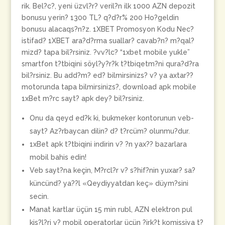
rik. Bel?c?, yeni üzvl?r? veril?n ilk 1000 AZN depozit
bonusu yerin? 1300 TL? q?d?r% 200 Ho?geldin
bonusu alacaqs?n?z. 1XBET Promosyon Kodu Nec?
istifad? 1XBET ara?d?rma suallar? cavab?n? m?qal?
mizd? tapa bil?rsiniz. ?vv?lc? “1xbet mobile yukle”
smartfon t?tbiqini söyl?y?r?k t?tbiqetm?ni qura?d?ra
bil?rsiniz. Bu add?m? ed? bilmirsinizs? v? ya axtar??
motorunda tapa bilmirsinizs?, download apk mobile
1xBet m?rc sayt? apk dey? bil?rsiniz.
Onu da qeyd ed?k ki, bukmeker kontorunun veb-
sayt? Az?rbaycan dilin? d? t?rcüm? olunmu?dur.
1xBet apk t?tbiqini indirin v? ?n yax?? bazarlara
mobil bahis edin!
Veb sayt?na keçin, M?rcl?r v? s?hif?nin yuxar? sa?
küncünd? ya??l «Qeydiyyatdan keç» düym?sini
secin.
Manat kartlar üçün 15 min rubl, AZN elektron pul
kis?l?ri v? mobil operatorlar üçün ?irk?t komissiya t?