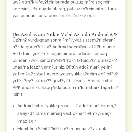
lav? etm?k kifay?tdir, burada pulsuz m?rc seçimini
seçirsiniz. Bir qayda olaraq, pulsuz m?rcin bitm? tarixi
var, bundan sonra bonus m?rcl?ri l??v edilir.
Bet Azerbaycan Yükle Mobil Az Indir Android iOS
Üz?rin? vurduqdan sonra ?m?liyyat sisteml?ri ekran?
n?zda görün?c?k v? Android seçm?yiniz t?l?b olunur.
Bu t?tbiqi yükl?m?k üçün bir prosedurdur, ancaq
bundan ?vv?l xarici m?nb?l?rd?n t?tbiql?rin qura?d?r?
lmas?na icaz? verm?lisiniz. Bütün add?mlar? yerin?
yetirm?kl? 1xbet Azerbaycan yukle t?qdim ed? bil?c?
yi h?r ?ey? çatma?? gözl?y? bil?rsiniz. Burada 1xbet
APK endirm?si haqq?nda bütün m?lumatlar? tapa bil?
rsiniz.
Android 1xbet yukle prosesi il? add?mlar? bir neç?
saniy?d? tamamlamaq vaxt q?na?t etm?yi qaç?
lmaz edir.
Mobil Ana S?hif? ?irk?t m?zmununa v? az qala