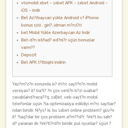
vtomobil xbet – 1xbet APK – 1xbet Android –
iOS – indir
Bet Az?rbaycan yükle Android v? iPhone:
bonus 100 , giri?, idman m?rcl?ri
bet Mobil Yükle Azerbaycan Az Indir
Bet-d?n istifad? ed?nl?r üçün bonuslar
varm??
Depozit
Bet APK t?tbiqini indirin
Yaz?m?z?n sonunda is? m?rc sayt?n?n mobil
versiyas? il? ba?l? ?n çox veril?n b?zi suallar?
cavabland?raca??q. 1xBet, veb-sayt?n mobil
telefonlar üçün ?la optimizasiya edildiyi m?rc saytlar?
ndan biridir. N?ys? ki, bu 1xbet online problem? güv?n
il? ?laq?dar bir çox problem a?m??d?r. ?irk?t bu sah?
d? yaranan ilk ?irk?tl?rd?n biridir, pul oyunlar? üçün ?