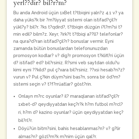
yerl??dir? bil?r?m?
Bu anda Android üçün 1xBet t?tbiqini yaln?z 4.1 v? ya
daha yüks?k bir ?m?liyyat sistemi olan istifad?çil?r
yükl?y? bil?r. ?ks t?qdird?, t?tbiqin düzgün i?l?m?si t?
min edil? bilm?z. Xeyr, ?irk?t t?tbiqi a??ll? telefonlar?
na qura?d?ran istifad?çil?r? bonuslar vermir. Eyni
zamanda bütün bonuslardan telefonunuzdan
promosyon kodlar? v? dig?r promosyon t?klifl?ri üçün
d? istifad? ed? bil?rsiniz. R?smi veb saytdan oldu?u
kimi eyni ??kild? pul ç?xara bil?rsiniz. ??xsi hesab?n?z?
vurun v? Pul ç?kin düym?sini bas?n, sonra bir öd?m?
sistemi seçin v? t?f?rrüatlar? göst?rin.
Onlayn m?rc oyunlar? il? maraqlanan istifad?çil?r
1xbet-d? qeydiyyatdan keç?r?k h?m futbol m?rcl?
ri, h?m d? kazino oyunlar? üçün qeydiyyatdan keç?
bil?rl?r.
Döyü?ün bitm?sini, bahis hesablanmas?n? v? g?lir
almas?n? gözl?m?k m?nim üçün qal?r.