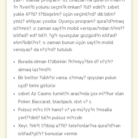
yax?? olanlar proqram? öz cihazlar?na qura?d?rman?n
?n ?lveri?li yolunu seçm?k imkan? ?ld? edirl?r. 1xbet
yukle A??ll? t?tbiqetm? üçün seçiml?rd? dili bilm?
yiniz? ehtiyac yoxdur. Oyunçu proqram? qura?d?rmaq
ist?mirs?, o zaman sayt?n mobil versiyas?ndan h?mi??
istifad? ed? bil?r. ?g?r oyunçular güzgüd?n istifad?
etm?lidirl?rs?, o zaman bunun üçün sayt?n mobil
versiyas? da n?z?rd? tutulub.
Burada idman t?dbirinin ?h?miyy?tini d? n?z?r?
almaq laz?md?r.
Bir bettor ?übh?si varsa, s?rmay? qoyulan pulun
üçd? birini götürür.
1xbet Az Casino turnirl?ri aras?nda çox m??hur olan
Poker, Baccarat, blackjack, slot v? s.
Pulsuz m?rc h?r hans? v? ya mü?yy?n ?msalla
yerl??diril? bil?n pulsuz m?rcdir.
Xeyr, ?irk?t t?tbiqi a??ll? telefonlar?na qura?d?ran
istifad?çil?r? bonuslar vermir.