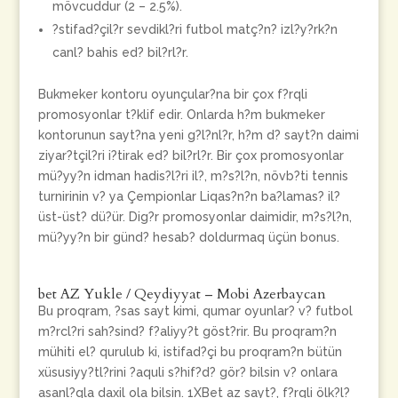
mövcuddur (2 – 2.5%).
?stifad?çil?r sevdikl?ri futbol matç?n? izl?y?rk?n
canl? bahis ed? bil?rl?r.
Bukmeker kontoru oyunçular?na bir çox f?rqli
promosyonlar t?klif edir. Onlarda h?m bukmeker
kontorunun sayt?na yeni g?l?nl?r, h?m d? sayt?n daimi
ziyar?tçil?ri i?tirak ed? bil?rl?r. Bir çox promosyonlar
mü?yy?n idman hadis?l?ri il?, m?s?l?n, növb?ti tennis
turnirinin v? ya Çempionlar Liqas?n?n ba?lamas? il?
üst-üst? dü?ür. Dig?r promosyonlar daimidir, m?s?l?n,
mü?yy?n bir günd? hesab? doldurmaq üçün bonus.
bet AZ Yukle / Qeydiyyat – Mobi Azerbaycan
Bu proqram, ?sas sayt kimi, qumar oyunlar? v? futbol
m?rcl?ri sah?sind? f?aliyy?t göst?rir. Bu proqram?n
mühiti el? qurulub ki, istifad?çi bu proqram?n bütün
xüsusiyy?tl?rini ?aquli s?hif?d? gör? bilsin v? onlara
asanl?qla daxil ola bilsin. 1XBet az sayt?, f?rqli ölk?l?