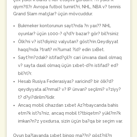
qiym?tl?r Avropa futbol turnirl?ri, NHL, NBA v? tennis
Grand Slam matçlar? üçün mövcuddur.
Bukmeker kontorunun sayt?nda ?n yax?? NHL
oyunlar? üçün 1000-? q?d?r bazar? gör? bil?rsiniz
Ölk?ni v? ist?diyiniz valyutan? göst?rin.Qeydiyyat
haqq?nda ?trafl? m?lumat ?ld? edin 1xBet.
Sayt?m?zdak? istifad?çil?r cari ünvana daxil olmaq
v? sayta daxil olmaq üçün 1xbet-d?n istifad? ed?
bil?rl?r.
Hesab Rusiya Federasiyas? xaricind? bir ölk?d?
qeydiyyata al?nmal? v? IP ünvan? seçilmi? v?ziyy?
t? d?yi?dirilm?lidir.
Ancaq mobil cihazdan 1xbet Az?rbaycanda bahis
etm?k ist?s?niz, ancaq mobil t?tbiqetm? yükl?m?k
imkan?n?z yoxdursa, sizin üçün ba?qa bir seçim var.
Oyun ba?layanda 1xbet bingo ma??n? göst?ril?n