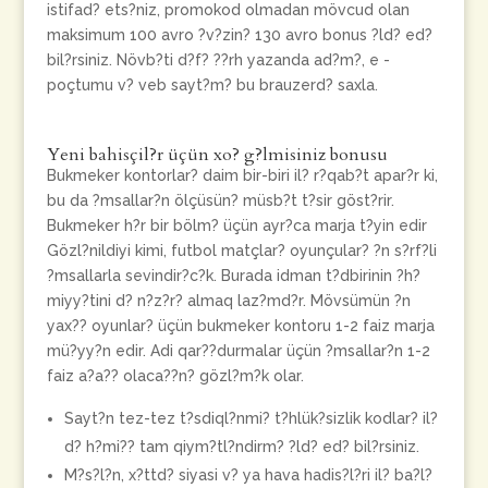
istifad? ets?niz, promokod olmadan mövcud olan
maksimum 100 avro ?v?zin? 130 avro bonus ?ld? ed?
bil?rsiniz. Növb?ti d?f? ??rh yazanda ad?m?, e -
poçtumu v? veb sayt?m? bu brauzerd? saxla.
Yeni bahisçil?r üçün xo? g?lmisiniz bonusu
Bukmeker kontorlar? daim bir-biri il? r?qab?t apar?r ki,
bu da ?msallar?n ölçüsün? müsb?t t?sir göst?rir.
Bukmeker h?r bir bölm? üçün ayr?ca marja t?yin edir
Gözl?nildiyi kimi, futbol matçlar? oyunçular? ?n s?rf?li
?msallarla sevindir?c?k. Burada idman t?dbirinin ?h?
miyy?tini d? n?z?r? almaq laz?md?r. Mövsümün ?n
yax?? oyunlar? üçün bukmeker kontoru 1-2 faiz marja
mü?yy?n edir. Adi qar??durmalar üçün ?msallar?n 1-2
faiz a?a?? olaca??n? gözl?m?k olar.
Sayt?n tez-tez t?sdiql?nmi? t?hlük?sizlik kodlar? il?
d? h?mi?? tam qiym?tl?ndirm? ?ld? ed? bil?rsiniz.
M?s?l?n, x?ttd? siyasi v? ya hava hadis?l?ri il? ba?l?