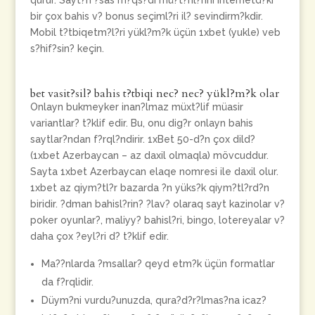
qurur. Sayt?n ?sas m?qs?di mü?t?ril?rini internetd?ki
bir çox bahis v? bonus seçiml?ri il? sevindirm?kdir.
Mobil t?tbiqetm?l?ri yükl?m?k üçün 1xbet (yukle) veb
s?hif?sin? keçin.
bet vasit?sil? bahis t?tbiqi nec? nec? yükl?m?k olar
Onlayn bukmeyker inan?lmaz müxt?lif müasir
variantlar? t?klif edir. Bu, onu dig?r onlayn bahis
saytlar?ndan f?rql?ndirir. 1xBet 50-d?n çox dild?
(1xbet Azerbaycan – az daxil olmaqla) mövcuddur.
Sayta 1xbet Azerbaycan elaqe nomresi ile daxil olur.
1xbet az qiym?tl?r bazarda ?n yüks?k qiym?tl?rd?n
biridir. ?dman bahisl?rin? ?lav? olaraq sayt kazinolar v?
poker oyunlar?, maliyy? bahisl?ri, bingo, lotereyalar v?
daha çox ?eyl?ri d? t?klif edir.
Ma??nlarda ?msallar? qeyd etm?k üçün formatlar
da f?rqlidir.
Düym?ni vurdu?unuzda, qura?d?r?lmas?na icaz?