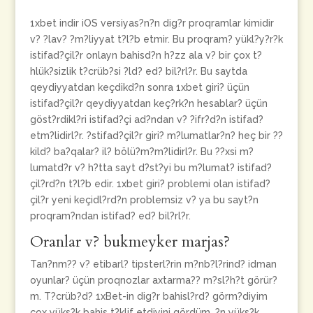
1xbet indir iOS versiyas?n?n dig?r proqramlar kimidir
v? ?lav? ?m?liyyat t?l?b etmir. Bu proqram? yükl?y?r?k
istifad?çil?r onlayn bahisd?n h?zz ala v? bir çox t?
hlük?sizlik t?crüb?si ?ld? ed? bil?rl?r. Bu saytda
qeydiyyatdan keçdikd?n sonra 1xbet giri? üçün
istifad?çil?r qeydiyyatdan keç?rk?n hesablar? üçün
göst?rdikl?ri istifad?çi ad?ndan v? ?ifr?d?n istifad?
etm?lidirl?r. ?stifad?çil?r giri? m?lumatlar?n? heç bir ??
kild? ba?qalar? il? bölü?m?m?lidirl?r. Bu ??xsi m?
lumatd?r v? h?tta sayt d?st?yi bu m?lumat? istifad?
çil?rd?n t?l?b edir. 1xbet giri? problemi olan istifad?
çil?r yeni keçidl?rd?n problemsiz v? ya bu sayt?n
proqram?ndan istifad? ed? bil?rl?r.
Oranlar v? bukmeyker marjas?
Tan?nm?? v? etibarl? tipsterl?rin m?nb?l?rind? idman
oyunlar? üçün proqnozlar axtarma?? m?sl?h?t görür?
m. T?crüb?d? 1xBet-in dig?r bahisl?rd? görm?diyim
çox yüks?k bahis t?klif etdiyini gördüm. ?n yüks?k