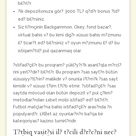
bil?rl?r.
?lk depozitonuza gör? 3000 TL? q?d?r bonus ?ld?
ed? bil?rsiniz.
Siz h?mçinin Backgammon, Okey, fond bazar?,
virtual bahis v? bu kimi dig?r xüsusi bahis m?zmunu
il? ticar?t ed? bil?rsiniz v? oyun m?zmunu il? d? bu
istiqam?td? pul qazanmaq olar.
?stifad?çil?r bu proqram? yükl?y?r?k asanl?qla m?rcl?
rini yerl??dir? bil?rl?r. Bu proqram ?sas sayt?n bütün
xüsusiyy?tl?rin? malikdir v? onunla i?l?m?k ?sas sayt
kimidir v? xüsusi t?lim t?l?b etmir. ?stifad?çil?r ?sas
saytda mövcud olan bütün depozit v? pul ç?km?
metodlar?ndan 1xbet mobi istifad? ed? bil?rl?r.
Futbol matçlar?na bahis istifad?çil?r aras?nda ?n
populyard?r. 1XBet az oyunlar?n?n ba?qa bir
kateqoriyas? kazino turnirl?ridir.
T?tbiq vasit?si il? t?cili d?r?c?ni nec?