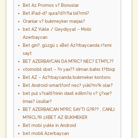
Bet Az Promos v? Bonuslar
Bet iPad-d? qura?d?r?la bil?rmi?
Oranlar v? bukmeyker marjas?
bet AZ Yukle / Qeydiyyat – Mobi
Azerbaycan
Bet giri?, güzgü 1 xBet Az?rbaycanda r?smi
sayt
BET AZERBAYCAN DA M?RC? NEC? ETM?L??
vtomobil xbet – ?n yax?? idman bahis t?tbiqi
Bet AZ – Az?rbaycanda bukmeker kontoru
Bet Android-smartfonf nec? yükl?m?k olar?
bet pul v?saitl?rinin daxil edilm?si v? ç?xar?
lmas? üsullar?
BET AZERBAICAN M?RC SAYTI G?R?? , CANLI
M?RCL?R 1XBET AZ BUKMEKER
Bet mobi yukle in Android
bet mobil Azerbaycan