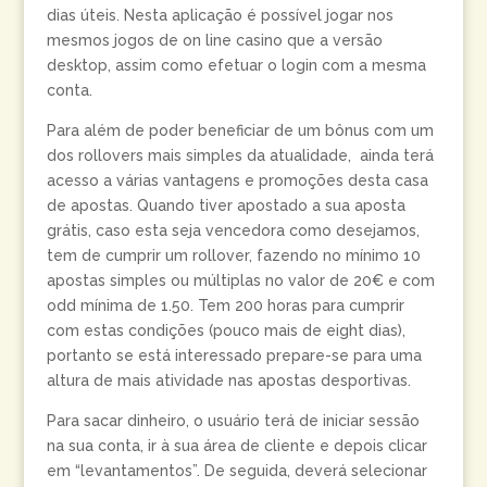
dias úteis. Nesta aplicação é possível jogar nos
mesmos jogos de on line casino que a versão
desktop, assim como efetuar o login com a mesma
conta.
Para além de poder beneficiar de um bônus com um
dos rollovers mais simples da atualidade, ainda terá
acesso a várias vantagens e promoções desta casa
de apostas. Quando tiver apostado a sua aposta
grátis, caso esta seja vencedora como desejamos,
tem de cumprir um rollover, fazendo no mínimo 10
apostas simples ou múltiplas no valor de 20€ e com
odd mínima de 1.50. Tem 200 horas para cumprir
com estas condições (pouco mais de eight dias),
portanto se está interessado prepare-se para uma
altura de mais atividade nas apostas desportivas.
Para sacar dinheiro, o usuário terá de iniciar sessão
na sua conta, ir à sua área de cliente e depois clicar
em “levantamentos”. De seguida, deverá selecionar