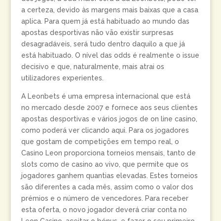
a certeza, devido às margens mais baixas que a casa
aplica. Para quem já está habituado ao mundo das
apostas desportivas não vão existir surpresas
desagradáveis, será tudo dentro daquilo a que já
está habituado. O nível das odds é realmente o issue
decisivo e que, naturalmente, mais atrai os
utilizadores experientes.
A Leonbets é uma empresa internacional que está
no mercado desde 2007 e fornece aos seus clientes
apostas desportivas e vários jogos de on line casino,
como poderá ver clicando aqui. Para os jogadores
que gostam de competições em tempo real, o
Casino Leon proporciona torneios mensais, tanto de
slots como de casino ao vivo, que permite que os
jogadores ganhem quantias elevadas. Estes torneios
são diferentes a cada mês, assim como o valor dos
prémios e o número de vencedores. Para receber
esta oferta, o novo jogador deverá criar conta no