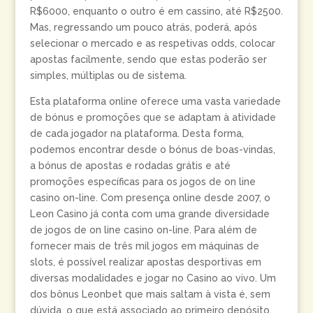
R$6000, enquanto o outro é em cassino, até R$2500.
Mas, regressando um pouco atrás, poderá, após
selecionar o mercado e as respetivas odds, colocar
apostas facilmente, sendo que estas poderão ser
simples, múltiplas ou de sistema.
Esta plataforma online oferece uma vasta variedade
de bónus e promoções que se adaptam à atividade
de cada jogador na plataforma. Desta forma,
podemos encontrar desde o bónus de boas-vindas,
a bónus de apostas e rodadas grátis e até
promoções específicas para os jogos de on line
casino on-line. Com presença online desde 2007, o
Leon Casino já conta com uma grande diversidade
de jogos de on line casino on-line. Para além de
fornecer mais de três mil jogos em máquinas de
slots, é possível realizar apostas desportivas em
diversas modalidades e jogar no Casino ao vivo. Um
dos bônus Leonbet que mais saltam à vista é, sem
dúvida, o que está associado ao primeiro depósito.