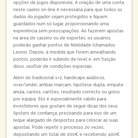
opções de jogos disponíveis. A criação de uma conta
neste casino on-line é necessária para que todos os
dados do jogador sejam protegidos e fiquem
guardados num só lugar, proporcionando uma
experiência sem preocupações. Ao fazerem apostas
na área de cassino ou de esportes, os usuários
poderão ganhar pontos de fidelidade (chamados
Leons). Depois, à medida que forem amealhando
pontos, poderão ir subindo de nível e, em função
disso, usufruir de condições especiais.
Além do tradicional 1×2, handicaps asiáticos,
over/under, ambas marcam, hipótese dupla, empate
anula, cantos, cartões, resultado correcto ou golos
por equipa. Sto é especialmente válido para
investidores que gostam de seguir dicas dos seus
tipsters de confiança, precisando para isso de um
leque alargado de desportos para colocar as suas
apostas. Pode repetir o processo 20 vezes,
depositando um total de 200€ e recebendo 400€