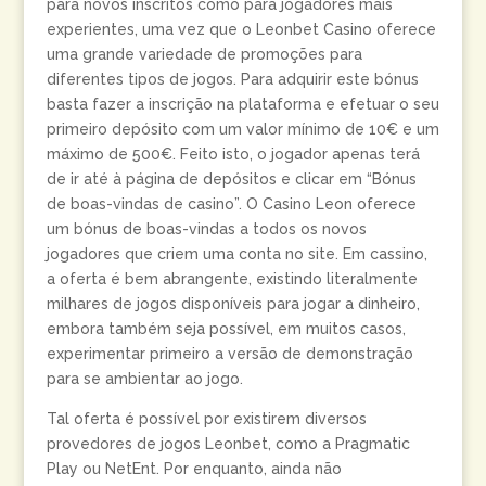
para novos inscritos como para jogadores mais
experientes, uma vez que o Leonbet Casino oferece
uma grande variedade de promoções para
diferentes tipos de jogos. Para adquirir este bónus
basta fazer a inscrição na plataforma e efetuar o seu
primeiro depósito com um valor mínimo de 10€ e um
máximo de 500€. Feito isto, o jogador apenas terá
de ir até à página de depósitos e clicar em “Bónus
de boas-vindas de casino”. O Casino Leon oferece
um bónus de boas-vindas a todos os novos
jogadores que criem uma conta no site. Em cassino,
a oferta é bem abrangente, existindo literalmente
milhares de jogos disponíveis para jogar a dinheiro,
embora também seja possível, em muitos casos,
experimentar primeiro a versão de demonstração
para se ambientar ao jogo.
Tal oferta é possível por existirem diversos
provedores de jogos Leonbet, como a Pragmatic
Play ou NetEnt. Por enquanto, ainda não