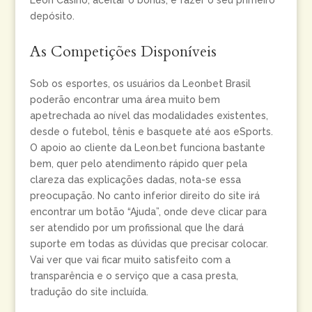
Leon Casino, aceitar o bónus, e fazer o seu primeiro
depósito.
As Competições Disponíveis
Sob os esportes, os usuários da Leonbet Brasil
poderão encontrar uma área muito bem
apetrechada ao nível das modalidades existentes,
desde o futebol, tênis e basquete até aos eSports.
O apoio ao cliente da Leon.bet funciona bastante
bem, quer pelo atendimento rápido quer pela
clareza das explicações dadas, nota-se essa
preocupação. No canto inferior direito do site irá
encontrar um botão “Ajuda”, onde deve clicar para
ser atendido por um profissional que lhe dará
suporte em todas as dúvidas que precisar colocar.
Vai ver que vai ficar muito satisfeito com a
transparência e o serviço que a casa presta,
tradução do site incluída.