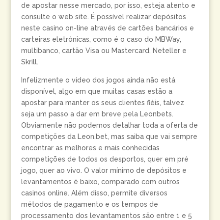
de apostar nesse mercado, por isso, esteja atento e
consulte o web site. É possível realizar depósitos
neste casino on-line através de cartões bancários e
carteiras eletrónicas, como é o caso do MBWay,
multibanco, cartão Visa ou Mastercard, Neteller e
Skrill.
Infelizmente o vídeo dos jogos ainda não está
disponível, algo em que muitas casas estão a
apostar para manter os seus clientes fiéis, talvez
seja um passo a dar em breve pela Leonbets.
Obviamente não podemos detalhar toda a oferta de
competições da Leon.bet, mas saiba que vai sempre
encontrar as melhores e mais conhecidas
competições de todos os desportos, quer em pré
jogo, quer ao vivo. O valor mínimo de depósitos e
levantamentos é baixo, comparado com outros
casinos online. Além disso, permite diversos
métodos de pagamento e os tempos de
processamento dos levantamentos são entre 1 e 5