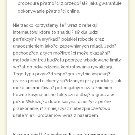
procedura p?atno?ci z przedp?at?, jaka gwarantuje
dokonywanie p?atno?ci online.
Nierzadko korzystamy te? wraz z refleksji
internautów, które to znajduj? si? dla ludzi
perfekcyjn? weryfikacj? polskiej robocie oraz
unaocznieniem jako?ci zapewnianych relacji. Jedn?
pochodz?ce z tych mo?liwo?ci mo?e okaza? si?
metoda kontroli bud?etu poprzez wbudowane limity
wp?at do odwiedzenia kontrolowania rywalizacji.
Tego typu przyrz?d wspó?gra zbytnio inspekcj?
gracza ponad niekiedy sp?dzonym przy produkcji, jak
mo?e uniemo?liwia? potencjalnym uzale?nieniom.
Pewne kasyna online faktycznie dbaj? o gracza w
pe?ni. Wskazuj?c dobre kasyna, dzier?ysz pe?ne
przekonanie, i? zmniejszysz niebezpiecze?stwo
uzale?nie? i problemów wraz z hazardem.
Kasyno rojal | Zawodnicy Kasyn Internetowego