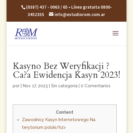
(0387) 437 - 0063 / 65 • Línea gratuita 0800-
3452355
info@estudiorom.com.ar
Kasyno Bez Weryfikacji ?
Ca?a Ewidencja Kasyn 2023!
por
|
Nov 17, 2023
|
Sin categoría
|
0 Comentarios
Content
Zawodnicy Kasyn Internetowego Na
terytorium polski/h2>