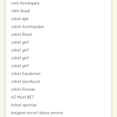
1win Azerbajany
1Win Brasil
1xbet apk
1xbet Azerbaydjan
1xbet Brazil
1xbet giri?
1xbet giri?
1xbet giri?
1xbet giri?
1xbet Kazahstan
1xbet qeydiyyat
1xbet Russian
AZ Most BET
b1bet apostas
belgium escort dates service