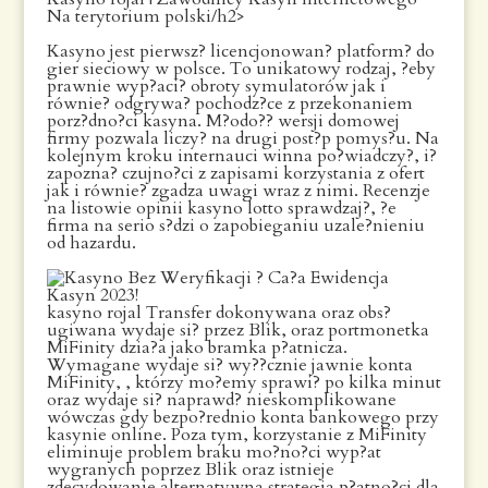
Na terytorium polski/h2>
Kasyno jest pierwsz? licencjonowan? platform? do
gier sieciowy w polsce. To unikatowy rodzaj, ?eby
prawnie wyp?aci? obroty symulatorów jak i
równie? odgrywa? pochodz?ce z przekonaniem
porz?dno?ci kasyna. M?odo?? wersji domowej
firmy pozwala liczy? na drugi post?p pomys?u. Na
kolejnym kroku internauci winna po?wiadczy?, i?
zapozna? czujno?ci z zapisami korzystania z ofert
jak i równie? zgadza uwagi wraz z nimi. Recenzje
na listowie opinii kasyno lotto sprawdzaj?, ?e
firma na serio s?dzi o zapobieganiu uzale?nieniu
od hazardu.
kasyno rojal
Transfer dokonywana oraz obs?
ugiwana wydaje si? przez Blik, oraz portmonetka
MiFinity dzia?a jako bramka p?atnicza.
Wymagane wydaje si? wy??cznie jawnie konta
MiFinity, , którzy mo?emy sprawi? po kilka minut
oraz wydaje si? naprawd? nieskomplikowane
wówczas gdy bezpo?rednio konta bankowego przy
kasynie online. Poza tym, korzystanie z MiFinity
eliminuje problem braku mo?no?ci wyp?at
wygranych poprzez Blik oraz istnieje
zdecydowanie alternatywna strategia p?atno?ci dla