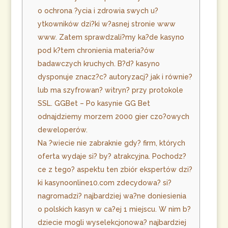
o ochrona ?ycia i zdrowia swych u?
ytkowników dzi?ki w?asnej stronie www
www. Zatem sprawdzali?my ka?de kasyno
pod k?tem chronienia materia?ów
badawczych kruchych. B?d? kasyno
dysponuje znacz?c? autoryzacj? jak i równie?
lub ma szyfrowan? witryn? przy protokole
SSL. GGBet – Po kasynie GG Bet
odnajdziemy morzem 2000 gier czo?owych
deweloperów.
Na ?wiecie nie zabraknie gdy? firm, których
oferta wydaje si? by? atrakcyjna. Pochodz?
ce z tego? aspektu ten zbiór ekspertów dzi?
ki kasynoonline10.com zdecydowa? si?
nagromadzi? najbardziej wa?ne doniesienia
o polskich kasyn w ca?ej 1 miejscu. W nim b?
dziecie mogli wyselekcjonowa? najbardziej