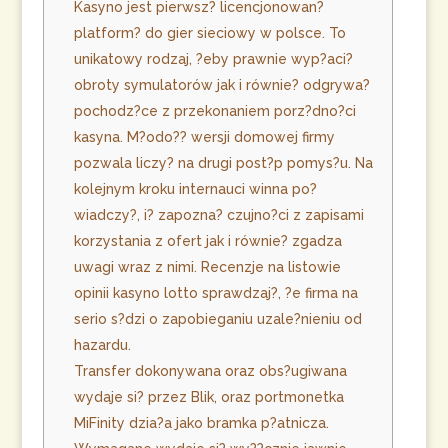
Kasyno jest pierwsz? licencjonowan?
platform? do gier sieciowy w polsce. To
unikatowy rodzaj, ?eby prawnie wyp?aci?
obroty symulatorów jak i równie? odgrywa?
pochodz?ce z przekonaniem porz?dno?ci
kasyna. M?odo?? wersji domowej firmy
pozwala liczy? na drugi post?p pomys?u. Na
kolejnym kroku internauci winna po?
wiadczy?, i? zapozna? czujno?ci z zapisami
korzystania z ofert jak i równie? zgadza
uwagi wraz z nimi. Recenzje na listowie
opinii kasyno lotto sprawdzaj?, ?e firma na
serio s?dzi o zapobieganiu uzale?nieniu od
hazardu.
Transfer dokonywana oraz obs?ugiwana
wydaje si? przez Blik, oraz portmonetka
MiFinity dzia?a jako bramka p?atnicza.