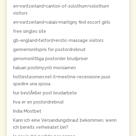
en+switzerland+canton-of-solothurn+solothurn
visitors
en+switzerland+valais+martigny find escort girls
free singles site
gb-england+telford+erotic-massage visitors
gennemsnitspris for postordrebrud
genomsnittliga postorder brudpriser
haluan postimyynti morsiamen
hottestwomen.net it+meetme-recensione puoi
spedire una sposa
hur bestÃ¤ller post brudarbete
hva er en postordrebrud
India Mostbet
Kann ich eine Versandungsbraut bekommen, wenn
ich bereits verheiratet bin?