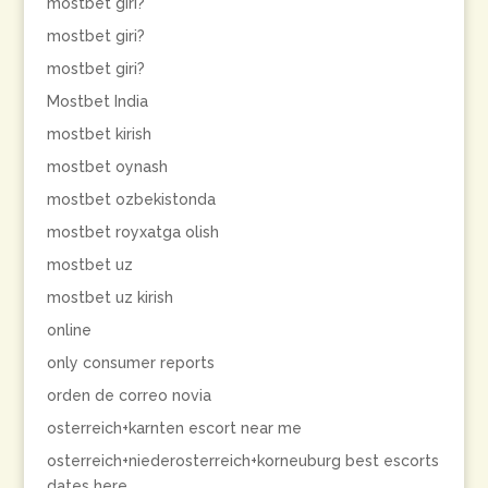
mostbet giri?
mostbet giri?
mostbet giri?
Mostbet India
mostbet kirish
mostbet oynash
mostbet ozbekistonda
mostbet royxatga olish
mostbet uz
mostbet uz kirish
online
only consumer reports
orden de correo novia
osterreich+karnten escort near me
osterreich+niederosterreich+korneuburg best escorts
dates here