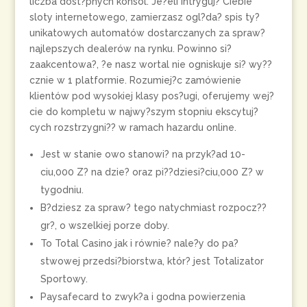
liczba dost?pnych konsol.
Je?eli intryguj? Ciebie
sloty internetowego, zamierzasz ogl?da? spis ty?
unikatowych automatów dostarczanych za spraw?
najlepszych dealerów na rynku. Powinno si?
zaakcentowa?, ?e nasz wortal nie ogniskuje si? wy??
cznie w 1 platformie. Rozumiej?c zamówienie
klientów pod wysokiej klasy pos?ugi, oferujemy wej?
cie do kompletu w najwy?szym stopniu ekscytuj?
cych rozstrzygni?? w ramach hazardu online.
Jest w stanie owo stanowi? na przyk?ad 10-
ciu,000 Z? na dzie? oraz pi??dziesi?ciu,000 Z? w
tygodniu.
B?dziesz za spraw? tego natychmiast rozpocz??
gr?, o wszelkiej porze doby.
To Total Casino jak i równie? nale?y do pa?
stwowej przedsi?biorstwa, któr? jest Totalizator
Sportowy.
Paysafecard to zwyk?a i godna powierzenia