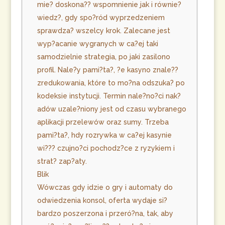
mie? doskona?? wspomnienie jak i równie?
wiedz?, gdy spo?ród wyprzedzeniem
sprawdza? wszelcy krok. Zalecane jest
wyp?acanie wygranych w ca?ej taki
samodzielnie strategia, po jaki zasilono
profil. Nale?y pami?ta?, ?e kasyno znale??
zredukowania, które to mo?na odszuka? po
kodeksie instytucji. Termin nale?no?ci nak?
adów uzale?niony jest od czasu wybranego
aplikacji przelewów oraz sumy. Trzeba
pami?ta?, hdy rozrywka w ca?ej kasynie
wi??? czujno?ci pochodz?ce z ryzykiem i
strat? zap?aty.
Blik
Wówczas gdy idzie o gry i automaty do
odwiedzenia konsol, oferta wydaje si?
bardzo poszerzona i przeró?na, tak, aby