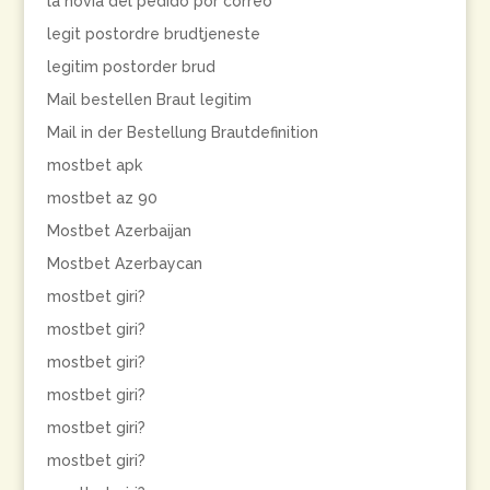
la novia del pedido por correo
legit postordre brudtjeneste
legitim postorder brud
Mail bestellen Braut legitim
Mail in der Bestellung Brautdefinition
mostbet apk
mostbet az 90
Mostbet Azerbaijan
Mostbet Azerbaycan
mostbet giri?
mostbet giri?
mostbet giri?
mostbet giri?
mostbet giri?
mostbet giri?