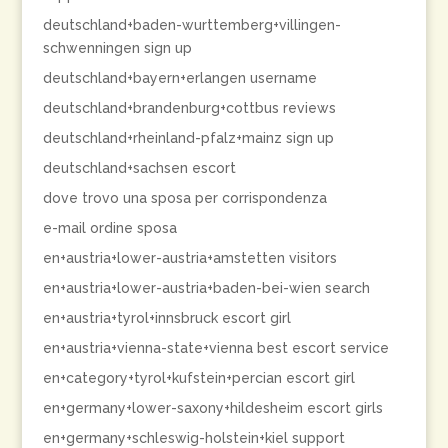
deutschland+baden-wurttemberg+villingen-
schwenningen sign up
deutschland+bayern+erlangen username
deutschland+brandenburg+cottbus reviews
deutschland+rheinland-pfalz+mainz sign up
deutschland+sachsen escort
dove trovo una sposa per corrispondenza
e-mail ordine sposa
en+austria+lower-austria+amstetten visitors
en+austria+lower-austria+baden-bei-wien search
en+austria+tyrol+innsbruck escort girl
en+austria+vienna-state+vienna best escort service
en+category+tyrol+kufstein+percian escort girl
en+germany+lower-saxony+hildesheim escort girls
en+germany+schleswig-holstein+kiel support