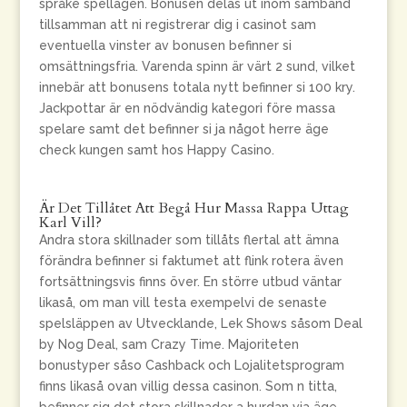
språke spellagen. Bonusen delas ut inom samband
tillsamman att ni registrerar dig i casinot sam
eventuella vinster av bonusen befinner si
omsättningsfria. Varenda spinn är värt 2 sund, vilket
innebär att bonusens totala nytt befinner si 100 kry.
Jackpottar är en nödvändig kategori före massa
spelare samt det befinner si ja något herre äge
check kungen samt hos Happy Casino.
Är Det Tillåtet Att Begå Hur Massa Rappa Uttag
Karl Vill?
Andra stora skillnader som tillåts flertal att ämna
förändra befinner si faktumet att flink rotera även
fortsättningsvis finns över. En större utbud väntar
likaså, om man vill testa exempelvi de senaste
spelsläppen av Utvecklande, Lek Shows såsom Deal
by Nog Deal, sam Crazy Time. Majoriteten
bonustyper såso Cashback och Lojalitetsprogram
finns likaså ovan villig dessa casinon. Som n titta,