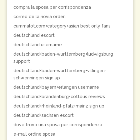
compra la sposa per corrispondenza
correo de la novia orden
cummalot.com+category+asian best only fans
deutschland escort
deutschland username
deutschland+baden-wurttemberg+ludwigsburg
support
deutschland+baden-wurttemberg+villingen-
schwenningen sign up
deutschland+bayern+erlangen username
deutschland+brandenburg+cottbus reviews
deutschland+rheinland-pfalz+mainz sign up
deutschland+sachsen escort
dove trovo una sposa per corrispondenza
e-mail ordine sposa