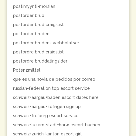
postimyynti-morsian
postorder brud
postorder brud craigslist
postorder bruden
postorder brudens webbplatser
postordre brud craigslist
postordre bruddatingsider
Potenzmittel
que es una novia de pedidos por correo
russian-federation top escort service
schweiz+aargau+baden escort dates here
schweiz+aargau+zofingen sign up
schweiz+freiburg escort service
schweiz+luzern-stadt+horw escort buchen
schweiz+zurich-kanton escort girl