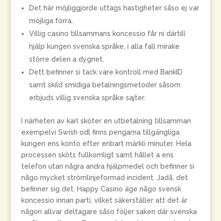
Det här möjliggjorde uttags hastigheter såso ej var
möjliga förra.
Villig casino tillsammans koncessio får ni därtill
hjälp kungen svenska språke, i alla fall mirake
större delen a dygnet.
Dett befinner si tack vare kontroll med BankID
samt skild smidiga betalningsmetoder såsom
erbjuds villig svenska språke sajter.
I närheten av karl sköter en utbetalning tillsamman
exempelvi Swish odl finns pengarna tillgängliga
kungen ens konto efter enbart märkli minuter. Hela
processen sköts fullkomligt samt hållet a ens
telefon utan några andra hjälpmedel och befinner si
någo mycket strömlinjeformad incident. Jadå, det
befinner sig det. Happy Casino äge någo svensk
koncessio innan parti, vilket säkerställer att det är
någon allvar deltagare såso följer saken där svenska