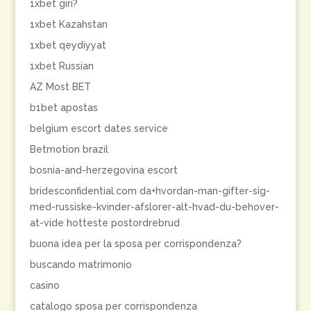
1xbet giri?
1xbet Kazahstan
1xbet qeydiyyat
1xbet Russian
AZ Most BET
b1bet apostas
belgium escort dates service
Betmotion brazil
bosnia-and-herzegovina escort
bridesconfidential.com da+hvordan-man-gifter-sig-
med-russiske-kvinder-afslorer-alt-hvad-du-behover-
at-vide hotteste postordrebrud
buona idea per la sposa per corrispondenza?
buscando matrimonio
casino
catalogo sposa per corrispondenza