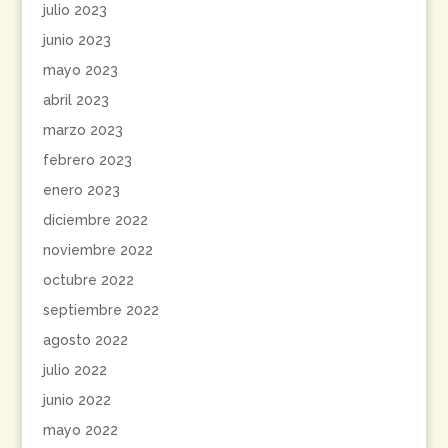
julio 2023
junio 2023
mayo 2023
abril 2023
marzo 2023
febrero 2023
enero 2023
diciembre 2022
noviembre 2022
octubre 2022
septiembre 2022
agosto 2022
julio 2022
junio 2022
mayo 2022