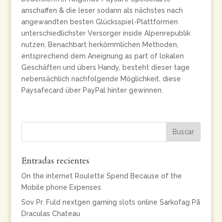
anschaffen & die leser sodann als nächstes nach
angewandten besten Glücksspiel-Plattformen
unterschiedlichster Versorger inside Alpenrepublik
nutzen. Benachbart herkömmlichen Methoden,
entsprechend dem Aneignung as part of lokalen
Geschäften und übers Handy, besteht dieser tage
nebensächlich nachfolgende Möglichkeit, diese
Paysafecard über PayPal hinter gewinnen.
Entradas recientes
On the internet Roulette Spend Because of the
Mobile phone Expenses
Sov Pr. Fuld nextgen gaming slots online Sarkofag På
Draculas Chateau