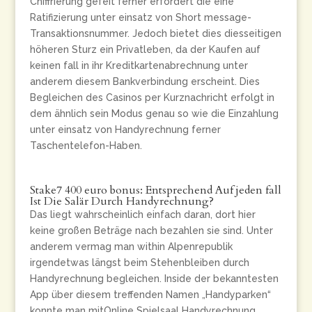
Chiffrierung gefeit ferner erfordert die eine
Ratifizierung unter einsatz von Short message-
Transaktionsnummer. Jedoch bietet dies diesseitigen
höheren Sturz ein Privatleben, da der Kaufen auf
keinen fall in ihr Kreditkartenabrechnung unter
anderem diesem Bankverbindung erscheint. Dies
Begleichen des Casinos per Kurznachricht erfolgt in
dem ähnlich sein Modus genau so wie die Einzahlung
unter einsatz von Handyrechnung ferner
Taschentelefon-Haben.
Stake7 400 euro bonus: Entsprechend Auf jeden fall
Ist Die Salär Durch Handyrechnung?
Das liegt wahrscheinlich einfach daran, dort hier
keine großen Beträge nach bezahlen sie sind. Unter
anderem vermag man within Alpenrepublik
irgendetwas längst beim Stehenbleiben durch
Handyrechnung begleichen. Inside der bekanntesten
App über diesem treffenden Namen „Handyparken“
konnte man mitOnline Spielsaal Handyrechnung