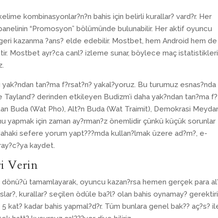
elime kombinasyonlar?n?n bahis için belirli kurallar? vard?r. Her
t panelinin “Promosyon” bölümünde bulunabilir. Her aktif oyuncu
ve geri kazanma ?ans? elde edebilir. Mostbet, hem Android hem de
tir. Mostbet ayr?ca canl? izleme sunar, böylece maç istatistikleri
z.
’u yak?ndan tan?ma f?rsat?n? yakal?yoruz. Bu turumuz esnas?nda
 Tayland’? derinden etkileyen Budizm’i daha yak?ndan tan?ma f?
tan Buda (Wat Pho), Alt?n Buda (Wat Traimit), Demokrasi Meydan
nu yapmak için zaman ay?rman?z önemlidir çünkü küçük sorunlar
 dahaki sefere yorum yapt???mda kullan?lmak üzere ad?m?, e-
ray?c?ya kaydet.
i Verin
ir dönü?ü tamamlayarak, oyuncu kazan?rsa hemen gerçek para al?
ar?, kurallar? seçilen ödüle ba?l? olan bahis oynamay? gerektirir
n 5 kat? kadar bahis yapmal?d?r. Tüm bunlara genel bak?? aç?s? il