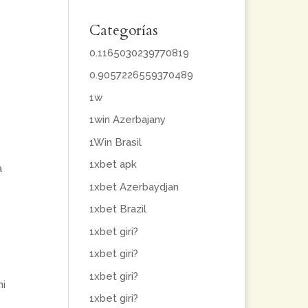
Categorías
0.1165030239770819
0.9057226559370489
1w
1win Azerbajany
1Win Brasil
1xbet apk
a
1xbet Azerbaydjan
1xbet Brazil
1xbet giri?
1xbet giri?
1xbet giri?
mi
1xbet giri?