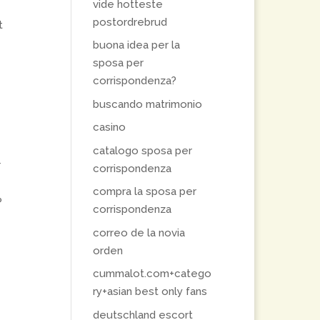
vide hotteste
postordrebrud
t
buona idea per la
sposa per
corrispondenza?
buscando matrimonio
casino
catalogo sposa per
r
corrispondenza
compra la sposa per
?
corrispondenza
correo de la novia
orden
cummalot.com+catego
ry+asian best only fans
deutschland escort