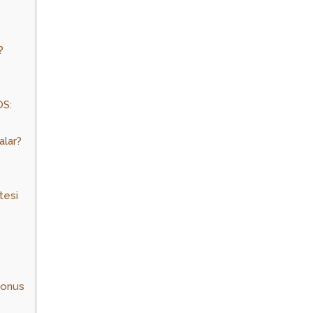
?
OS:
alar?
tesi
Bonus