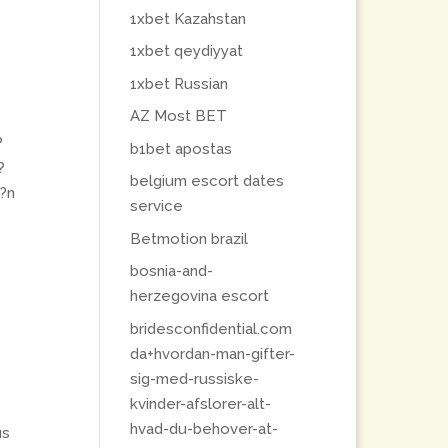
1xbet Kazahstan
1xbet qeydiyyat
1xbet Russian
AZ Most BET
?
b1bet apostas
?
belgium escort dates
z?n
service
Betmotion brazil
bosnia-and-
herzegovina escort
bridesconfidential.com
da+hvordan-man-gifter-
sig-med-russiske-
kvinder-afslorer-alt-
hvad-du-behover-at-
us