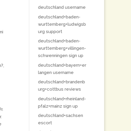
deutschland username
deutschland+baden-
wurttemberg+ludwigsb
urg support
ni
deutschland+baden-
wurttemberg+villingen-
schwenningen sign up
deutschland+bayern+er
?,
langen username
deutschland+brandenb
urg+cottbus reviews
deutschland+rheinland-
pfalz+mainz sign up
r.
deutschland+sachsen
.
escort
e