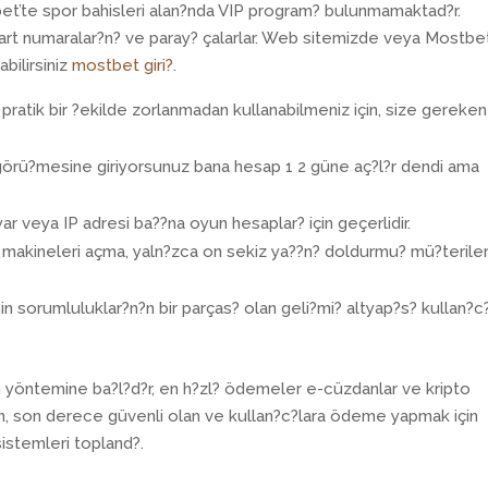
bet’te spor bahisleri alan?nda VIP program? bulunmamaktad?r.
, kart numaralar?n? ve paray? çalarlar. Web sitemizde veya Mostbe
bilirsiniz
mostbet giri?
.
ratik bir ?ekilde zorlanmadan kullanabilmeniz için, size gereken
görü?mesine giriyorsunuz bana hesap 1 2 güne aç?l?r dendi ama
ayar veya IP adresi ba??na oyun hesaplar? için geçerlidir.
 makineleri açma, yaln?zca on sekiz ya??n? doldurmu? mü?terile
nin sorumluluklar?n?n bir parças? olan geli?mi? altyap?s? kullan?c
 yöntemine ba?l?d?r, en h?zl? ödemeler e-cüzdanlar ve kripto
için, son derece güvenli olan ve kullan?c?lara ödeme yapmak için
istemleri topland?.