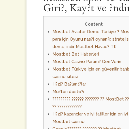
Giri?, Kay?t ve ?nd
Content
Mostbet Aviator Demo Türkiye ? Mo
para için Oyunu nas?l oynan?r, stratejist
demo, indir Mostbet Havac? TR
Mostbet Bet Haberleri
Mostbet Casino Param? Geri Verin
Mostbet Türkiye için en güvenilir bahi
casino sitesi
H?zl? Ba?lant?lar
Mü?teri deste?i
????????? ?????? ??????? ?? MostBet ??
?? ????????????
H?zl? kazançlar ve iyi tatiller için en iyi
Mostbet casino