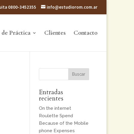
atuita 0800-3452355
info@estudiorom.com.ar
 de Práctica
Clientes
Contacto
Entradas
recientes
On the internet
Roulette Spend
Because of the Mobile
phone Expenses