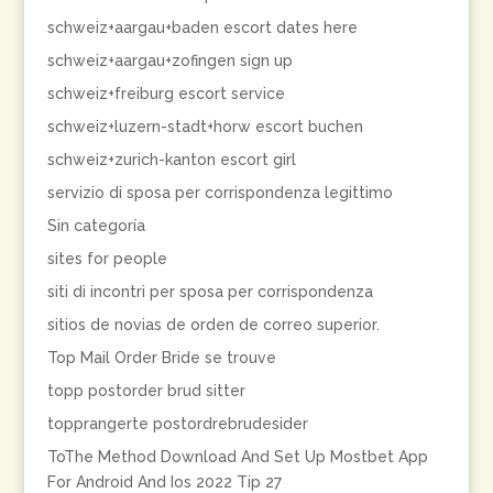
schweiz+aargau+baden escort dates here
schweiz+aargau+zofingen sign up
schweiz+freiburg escort service
schweiz+luzern-stadt+horw escort buchen
schweiz+zurich-kanton escort girl
servizio di sposa per corrispondenza legittimo
Sin categoría
sites for people
siti di incontri per sposa per corrispondenza
sitios de novias de orden de correo superior.
Top Mail Order Bride se trouve
topp postorder brud sitter
topprangerte postordrebrudesider
ToThe Method Download And Set Up Mostbet App
For Android And Ios 2022 Tip 27