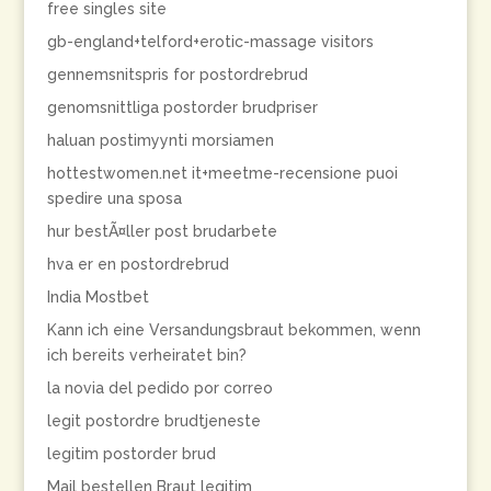
free singles site
gb-england+telford+erotic-massage visitors
gennemsnitspris for postordrebrud
genomsnittliga postorder brudpriser
haluan postimyynti morsiamen
hottestwomen.net it+meetme-recensione puoi
spedire una sposa
hur bestÃ¤ller post brudarbete
hva er en postordrebrud
India Mostbet
Kann ich eine Versandungsbraut bekommen, wenn
ich bereits verheiratet bin?
la novia del pedido por correo
legit postordre brudtjeneste
legitim postorder brud
Mail bestellen Braut legitim