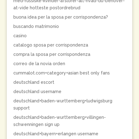
med-russiske-kvinder-afslorer-alt-hvad-du-behover-
at-vide hotteste postordrebrud
buona idea per la sposa per corrispondenza?
buscando matrimonio
casino
catalogo sposa per corrispondenza
compra la sposa per corrispondenza
correo de la novia orden
cummalot.com+category+asian best only fans
deutschland escort
deutschland username
deutschland+baden-wurttemberg+ludwigsburg
support
deutschland+baden-wurttemberg+villingen-
schwenningen sign up
deutschland+bayern+erlangen username