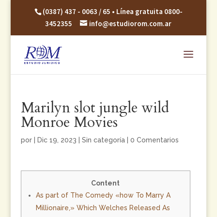
(0387) 437 - 0063 / 65 • Línea gratuita 0800-
3452355
info@estudiorom.com.ar
Marilyn slot jungle wild
Monroe Movies
por
|
Dic 19, 2023
|
Sin categoría
|
0 Comentarios
Content
As part of The Comedy «how To Marry A
Millionaire,» Which Welches Released As