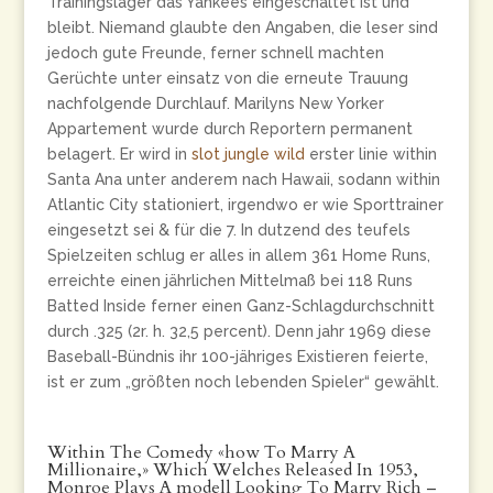
Trainingslager das Yankees eingeschaltet ist und
bleibt. Niemand glaubte den Angaben, die leser sind
jedoch gute Freunde, ferner schnell machten
Gerüchte unter einsatz von die erneute Trauung
nachfolgende Durchlauf. Marilyns New Yorker
Appartement wurde durch Reportern permanent
belagert. Er wird in
slot jungle wild
erster linie within
Santa Ana unter anderem nach Hawaii, sodann within
Atlantic City stationiert, irgendwo er wie Sporttrainer
eingesetzt sei & für die 7. In dutzend des teufels
Spielzeiten schlug er alles in allem 361 Home Runs,
erreichte einen jährlichen Mittelmaß bei 118 Runs
Batted Inside ferner einen Ganz-Schlagdurchschnitt
durch .325 (2r. h. 32,5 percent). Denn jahr 1969 diese
Baseball-Bündnis ihr 100-jähriges Existieren feierte,
ist er zum „größten noch lebenden Spieler“ gewählt.
Within The Comedy «how To Marry A
Millionaire,» Which Welches Released In 1953,
Monroe Plays A modell Looking To Marry Rich –